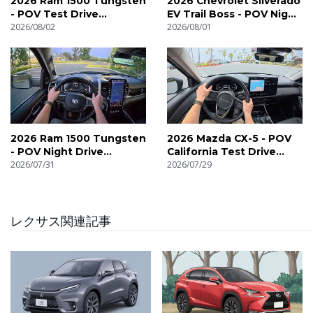
2026 Ram 1500 Tungsten
2026 Chevrolet Silverado
- POV Test Drive
EV Trail Boss - POV Night
(Binaural Audio)
2026/08/02
Drive (Binaural Audio)
2026/08/01
2026 Ram 1500 Tungsten
2026 Mazda CX-5 - POV
- POV Night Drive
California Test Drive
(Binaural Audio)
2026/07/31
(Binaural Audio)
2026/07/29
レクサス関連記事