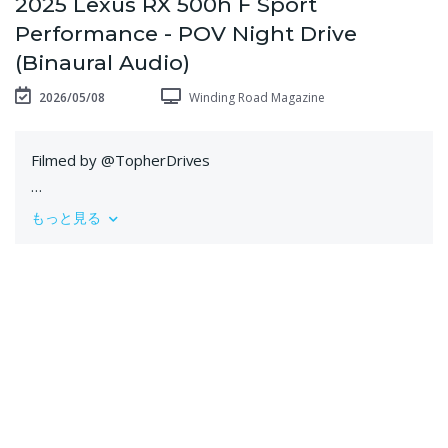
2025 Lexus RX 500h F Sport
Performance - POV Night Drive
(Binaural Audio)
2026/05/08
Winding Road Magazine
Filmed by @TopherDrives
MSRP: $75,790
もっと見る
Power: 366 hp / 406 lb-ft
Engine: 2.4L turbo I4 hybrid
Transmission: 6-speed automatic
Tires: 235/50/R21
0:00 Walk-around and interior
4:18 Ambient Lighting
5:34 Casual Driving
7:50 Highway