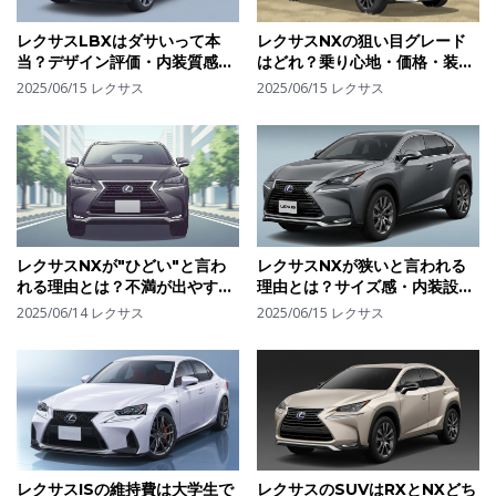
レクサスLBXはダサいって本
レクサスNXの狙い目グレード
当？デザイン評価・内装質感か
はどれ？乗り心地・価格・装備
ら見る"好き嫌いが分かれる"理
のバランスで選ぶ最適モデル
2025/06/15
レクサス
2025/06/15
レクサス
由
レクサスNXが"ひどい"と言わ
レクサスNXが狭いと言われる
れる理由とは？不満が出やすい
理由とは？サイズ感・内装設計
ポイントとそれでも選ばれる理
の違いと改善ポイント
2025/06/14
レクサス
2025/06/15
レクサス
由
レクサスISの維持費は大学生で
レクサスのSUVはRXとNXどち