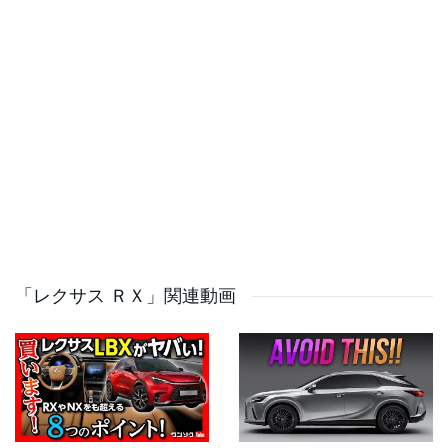
10:19 Spirited Driving
14:28 Wrap
Visit us at http://www.windingroad.com and
http://www.windingroadracing.com
Get our videos delivered directly to your inbox with our
magazine. Featuring car launch coverage, expert track
driving tips, track car builds and more. New issues
weekly and absolutely free! Subscribe:
https://mailchi.mp/windingroad.com/xwt3a3nyky.
「レクサス ＲＸ」関連動画
Wear headphones! The audio in this video was recorded
with in-ear binaural microphones. With headphones or
earbuds on, you'll feel like you're actually sitting in the
driver's seat.