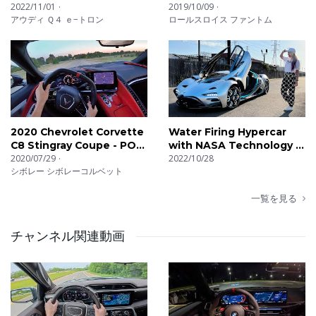
Tron
2022/11/01
Luxurious Car!
2019/10/09
アウディ Ｑ４ ｅ−トロン
ロールスロイス ファントム
2020 Chevrolet Corvette
Water Firing Hypercar
C8 Stingray Coupe - POV
with NASA Technology |
First Impressions
2020/07/29
Hyperion
2022/10/28
シボレー シボレーコルベット
一覧を見る
チャンネル関連動画