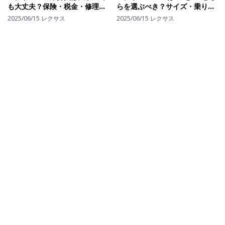
も大丈夫？保険・税金・修理代
らを選ぶべき？サイズ・乗り心
から"リアルな支出"を算出して
地・価格で見る選び方の決定版
2025/06/15
レクサス
2025/06/15
レクサス
みた