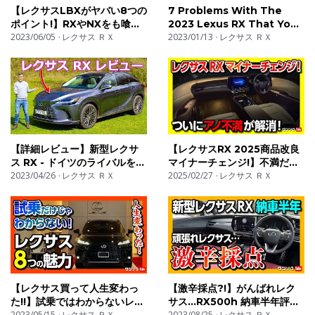
【レクサスLBXがヤバい8つの
7 Problems With The
We upload new videos every week that give quick
ポイント!】RXやNXをも喰っ
2023 Lexus RX That You
insight into what our weekly test cars look, feel, and
ちゃう?! 内装･サイズ･装備な
2023/06/05
レクサス ＲＸ
Must Know About NOW!
2023/01/13
レクサス ＲＸ
sound like when they're being driven joyfully. If you
どスゴすぎる魅力の数々をマ
ニアックにレポート! | LEXUS
haven't already, subscribe!
LBX 2023
Who we are:
Winding Road Media presents automotive and racing
【詳細レビュー】新型レクサ
【レクサスRX 2025商品改良
products and information to car enthusiasts.
ス RX - ドイツのライバルを上
マイナーチェンジ!】不満だっ
回るのか？
2023/04/26
レクサス ＲＸ
たアレが解消! 変更点まとめ!
2025/02/27
レクサス ＲＸ
良かった点8つ! 残念だった点
http://www.windingroadracing.com offers products and
4つ! | LEXUS RX350
services for car enthusiasts and racers.
RX350h RX450h+ RX500h
Our Racing Channel:
https://www.youtube.com/user/WindingRoadRacing
【レクサス買って人生変わっ
【激辛採点?!】がんばれレク
た!!】試乗ではわからないレク
サス…RX500h 納車半年評価!
Winding Road Magazine is a free weekly online
サス8つの魅力! 新型レクサス
2023/05/15
レクサス ＲＸ
内装･外装･加速･安全装備など
2023/08/25
レクサス ＲＸ