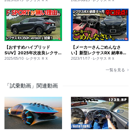
magazine written for the car enthusiast, with an
RXでドライブトーク | LEXUS
5項目採点! オススメ度は何
intelligent, entertaining perspective. Visit us at
点?! | LEXUS RX500h F
SPORT Performance
http://www.windingroad.com
Twitter:
https://twitter.com/windingroadmag
【おすすめハイブリッド
【メーカーさんごめんなさ
SUV】2025年次改良レクサス
い】新型レクサスRX 納車8ヶ
Facebook:
RX350h試乗! 加速･DRS･静
2025/05/10
レクサス ＲＸ
月辛口採点! オススメ度は●●
2023/11/17
レクサス ＲＸ
粛性など変更点をレポート! |
点!? 内装･外装･走り･加速など
https://www.facebook.com/WindingRoadMag/
LEXUS RX350h version L
５項目評価! | LEXUS
一覧を見る
RX500h F SPORT
Instagram:
Performance
「試乗動画」関連動画
https://www.instagram.com/windingroadmag