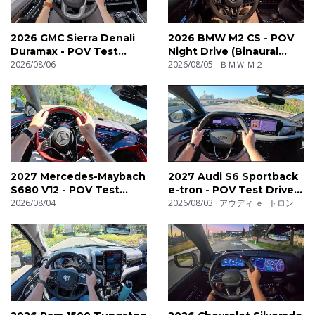
2026 GMC Sierra Denali
2026 BMW M2 CS - POV
Duramax - POV Test
Night Drive (Binaural
Drive (Binaural Audio)
2026/08/06
Audio)
2026/08/05
ＢＭＷ Ｍ２
2027 Mercedes-Maybach
2027 Audi S6 Sportback
S680 V12 - POV Test
e-tron - POV Test Drive
Drive (Binaural Audio)
2026/08/04
(Binaural Audio)
2026/08/03
アウディ ｅ−トロン