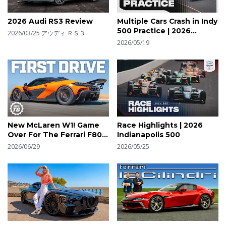
2026 Audi RS3 Review
Multiple Cars Crash in Indy
500 Practice | 2026
2026/03/25
アウディ ＲＳ３
INDYCAR
2026/05/19
New McLaren W1! Game
Race Highlights | 2026
Over For The Ferrari F80?
Indianapolis 500
| 4K
2026/06/29
2026/05/25