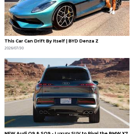
This Car Can Drift By Itself | BYD Denza Z
2026/07/30
NEW Audi Q9 & SQ9 - Luxury SUV to Rival the BMW X7