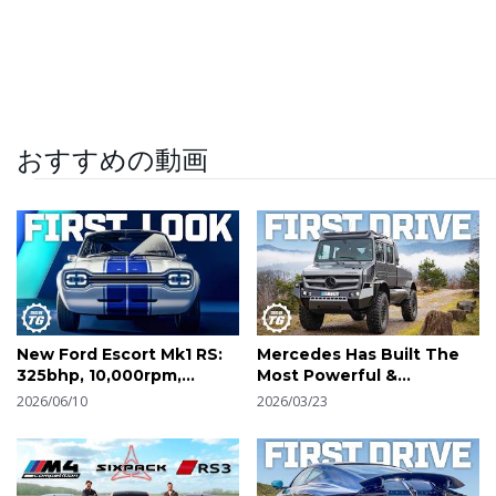
おすすめの動画
New Ford Escort Mk1 RS:
Mercedes Has Built The
325bhp, 10,000rpm,
Most Powerful &
895kg! | 4K
Luxurious Unimog Ever! |
2026/06/10
2026/03/23
4K