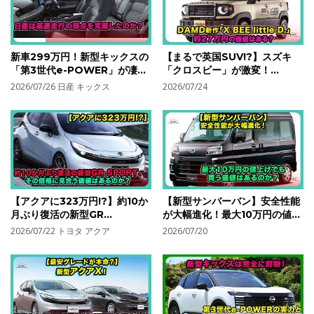
新車299万円！新型キックスの
【まるで英国SUV!?】スズキ
「第3世代e-POWER」が凄
「クロスビー」が激変！
い…日産は高速走行の弱点を克
DAMD新作「X BEE little
2026/07/26
日産 キックス
2026/07/24
服したのか？| #日産 #キック
D.」｜約27万円の価値はあ
ス #nissankicks
る？| #スズキ #クロスビー
#suzukiXBEE
【アクアに323万円!?】約10か
【新型サンバーバン】安全性能
月ぶり復活の新型GR
が大幅進化！最大10万円の値上
SPORT、その価格に見合う価
げでも買う価値はあるのか？| #
2026/07/22
トヨタ アクア
2026/07/20
値はあるのか？| #トヨタ #ア
スバル #サンバーバン
クア #toyotaaqua
#subarusambar