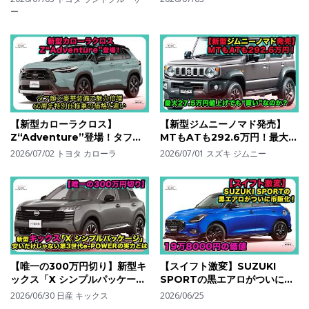
【CAFE規制と納期問題】| #ト
りしすぎていた| #ホンダ #ア
ー
ヨタ #ランドクルーザー250
クティコンポ #ActyCompo
#landcruiser250
【新型カローラクロス】
【新型ジムニーノマド発売】
Z“Adventure”登場！タフ顔×
MTもATも292.6万円！最大
豪華装備で魅力倍増｜60周年
27.5万円値上げでも“買い”なの
2026/07/02
トヨタ カローラ
2026/07/01
スズキ ジムニー
特別仕様車の価格と違い| #トヨ
か？| #スズキ #ジムニーノマ
タ #カローラクロス
ド #jimnynomade
#toyotacorollacross
【唯一の300万円切り】新型キ
【スイフト激変】SUZUKI
ックス「X シンプルパッケー
SPORTの黒エアロがついに市
ジ」| 安いだけじゃない第3世代
販化！19万8000円の価値| #ス
2026/06/30
日産 キックス
2026/06/25
e-POWERの実力とは| #日産
ズキ #スイフト