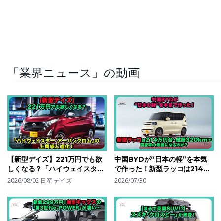
「業界ニュース」の動画
【新型デイズ】221万円でも欲
中国BYDが“日本の軽”を本気
しくなる？「ハイウェイスター
で作った！新型ラッコは214万
アーバンクロム」の上質感と進
円台・航続320kmで国産車の
2026/08/02
日産 デイズ
2026/07/30
化！| #日産 #デイズ
脅威になるのか？| #byd #ラ
#nissandayz
ッコ #bydracco