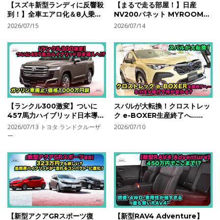
【スズキ新型ランディに反響殺
【まるで走る部屋！】日産
到！】全車エアロ化＆8人乗り
NV200バネット MYROOMが
追加！ハイブリッド一本化で何
凄い！5人乗り車中泊バンの快
2026/07/15
2026/07/14
が変わった？| #スズキ #ラン
適装備と2026年改良| #日産
ディ #suzukilandy
#NV200バネットMYROOM
#NV200VanetteMYROOM
【ランクル300激変】ついに
スバルが大転換！クロストレッ
457馬力ハイブリッド日本導入
ク e-BOXER生産終了へ…
へ!? ガソリン車廃止・価格
S:HEV移行で何が変わる？| #
2026/07/13
トヨタ ランドクルーザ
2026/07/10
1000万円説| #トヨタ #ランド
スバル #クロストレック
ー
クルーザー300
#subarucrosstrek
#toyotalandcruiser300
【新型アクアGRスポーツ復
【新型RAV4 Adventure】