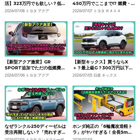
活】323万円でも欲しい？低燃
450万円でここまで!? 燃費・
費ハイブリッドが“走れるコン
4WD・実用性が強すぎる“最も
2026/07/08
トヨタ アクア
2026/07/07
トヨタ ＲＡＶ４
パクト”に進化！| #トヨタ #ア
賢いRAV4”| #トヨタ #rav4
クア #toyotaaqua
#toyotarav4
【新型アクア激変】GR
【新型キックス】買うならX
SPORT追加でただの低燃費カ
＋？最上級G？300万円以下の
ーじゃない！専用チューニング
廉価版に隠された意外な狙い| #
2026/07/06
トヨタ アクア
2026/07/05
日産 キックス
＆豪華装備の本気度がすごい| #
日産 #キックス
トヨタ #アクア
#nissankicks
#toyotaaqua
なぜランクル250ディーゼルは
ホンダ純正の「6輪魔改造軽ト
受注再開しない？「売れすぎ」
ラ」がヤバすぎる！全長5mの
だけではない本当の理由
アクティ・コンポは時代を先取
2026/07/03
トヨタ ランドクルーザ
2026/07/03