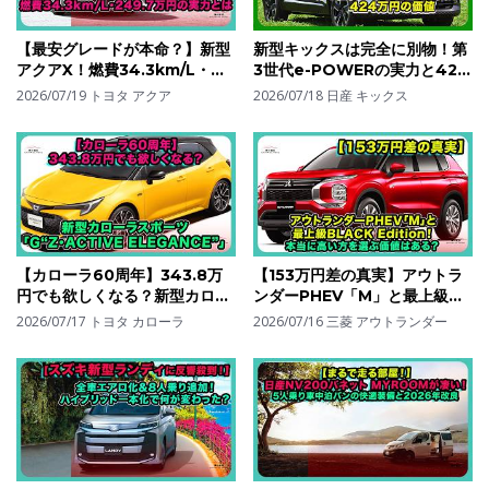
【最安グレードが本命？】新型
新型キックスは完全に別物！第
アクアX！燃費34.3km/L・
3世代e-POWERの実力と424
249.7万円の実力とは| #トヨ
万円の価値| #日産 #キックス
2026/07/19
トヨタ アクア
2026/07/18
日産 キックス
タ #アクア #toyotaaqua
#nissankicks
【カローラ60周年】343.8万
【153万円差の真実】アウトラ
円でも欲しくなる？新型カロー
ンダーPHEV「M」と最上級
ラスポーツ「G“Z・ACTIVE
BLACK Edition！本当に高い
2026/07/17
トヨタ カローラ
2026/07/16
三菱 アウトランダー
ELEGANCE”」！| #トヨタ #
方を選ぶ価値はある？| #三菱
カローラスポーツ
#アウトランダーphev
#corollasport
#outlanderphev