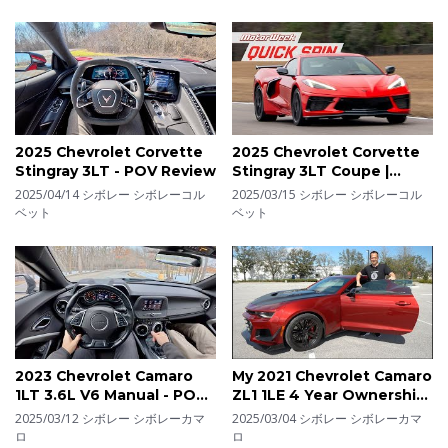
2025 Chevrolet Corvette
2025 Chevrolet Corvette
Stingray 3LT - POV Review
Stingray 3LT Coupe |
MotorWeek Quick Spin
2025/04/14
シボレー シボレーコル
2025/03/15
シボレー シボレーコル
ベット
ベット
2023 Chevrolet Camaro
My 2021 Chevrolet Camaro
1LT 3.6L V6 Manual - POV
ZL1 1LE 4 Year Ownership
Driving Impressions vs. SS
Update!
2025/03/12
シボレー シボレーカマ
2025/03/04
シボレー シボレーカマ
6MT
ロ
ロ