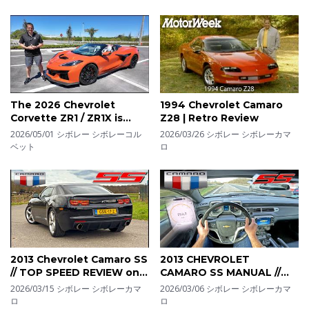
The 2026 Chevrolet
1994 Chevrolet Camaro
Corvette ZR1 / ZR1X is
Z28 | Retro Review
NOT the best C8 to BUY
2026/05/01
シボレー シボレーコル
2026/03/26
シボレー シボレーカマ
ベット
ロ
2013 Chevrolet Camaro SS
2013 CHEVROLET
// TOP SPEED REVIEW on
CAMARO SS MANUAL //
AUTOBAHN
6.2 V8 SOUND & TOP
2026/03/15
シボレー シボレーカマ
2026/03/06
シボレー シボレーカマ
SPEED on AUTOBAHN
ロ
ロ