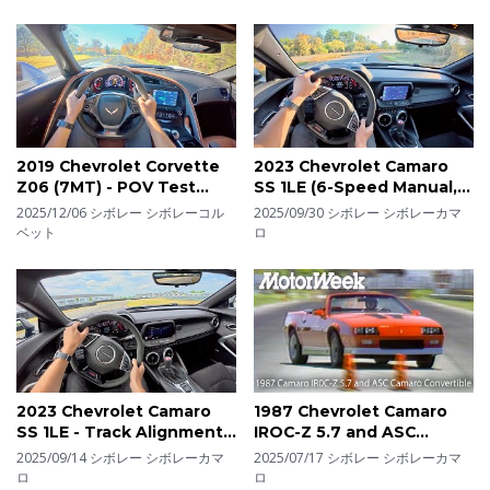
2019 Chevrolet Corvette
2023 Chevrolet Camaro
Z06 (7MT) - POV Test
SS 1LE (6-Speed Manual,
Drive (Binaural Audio)
2SS) - POV Test Drive
2025/12/06
シボレー シボレーコル
2025/09/30
シボレー シボレーカマ
(Binaural Audio)
ベット
ロ
2023 Chevrolet Camaro
1987 Chevrolet Camaro
SS 1LE - Track Alignment
IROC-Z 5.7 and ASC
& Sorted Brakes - POV
Camaro Convertible |
2025/09/14
シボレー シボレーカマ
2025/07/17
シボレー シボレーカマ
First Impressions
Retro Review
ロ
ロ