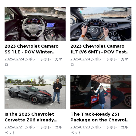
2023 Chevrolet Camaro
2023 Chevrolet Camaro
SS 1 LE - POV Winter
1LT (V6 6MT) - POV Test
Driving Impressions
Drive (Binaural Audio)
2025/02/24
シボレー シボレーカマ
2025/02/24
シボレー シボレーカマ
ロ
ロ
Is the 2025 Chevrolet
The Track-Ready Z51
Corvette Z06 already
Package on the Chevrolet
OBSOLETE because of
Corvette Stingray
2025/02/21
シボレー シボレーコル
2025/01/23
シボレー シボレーコル
the C8 ZR1?
ベット
ベット