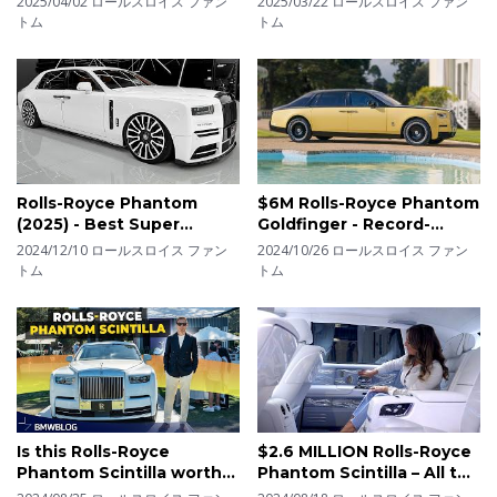
2025/04/02
ロールスロイス ファン
2025/03/22
ロールスロイス ファン
トム
トム
Rolls-Royce Phantom
$6M Rolls-Royce Phantom
(2025) - Best Super
Goldfinger - Record-
Luxury Sedan!
breaking Gold in Rolls-
2024/12/10
ロールスロイス ファン
2024/10/26
ロールスロイス ファン
Royce design
トム
トム
Is this Rolls-Royce
$2.6 MILLION Rolls-Royce
Phantom Scintilla worth
Phantom Scintilla – All the
millions?
Details You Need to