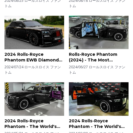
2024/08/25
ロールスロイス ファン
2024/08/18
ロールスロイス ファン
Know!
トム
トム
2024 Rolls-Royce
Rolls-Royce Phantom
Phantom EWB Diamond
(2024) - The Most
Edition - New Brutal
Expensive Large Sedan!
2024/07/24
ロールスロイス ファン
2024/06/27
ロールスロイス ファン
Luxury Sedan by
トム
トム
MANSORY
2024 Rolls-Royce
2024 Rolls-Royce
Phantom - The World's
Phantom - The World's
Largest Luxury Sedan!
Best Luxury Sedan!