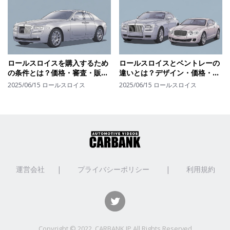
ロールスロイスを購入するため
ロールスロイスとベントレーの
の条件とは？価格・審査・販売
違いとは？デザイン・価格・哲
ルールから"買える人の条件"を
学で見えてくる"ラグジュアリ
2025/06/15
ロールスロイス
2025/06/15
ロールスロイス
解説
ーの格"の違い
運営会社
|
プライバシーポリシー
|
利用規約
Copyright © 2022, CARBANK.JP All Rights Reserved