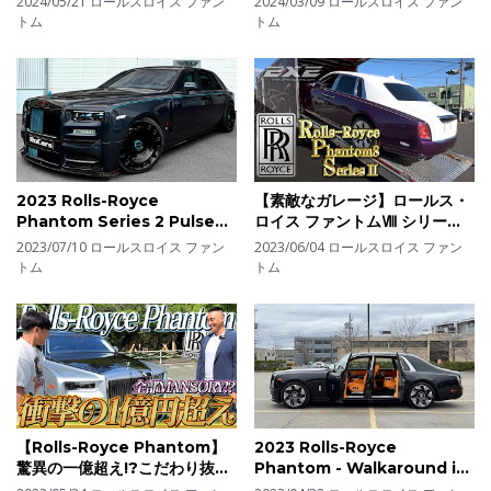
2024/05/21
ロールスロイス ファン
2024/03/09
ロールスロイス ファン
トム
トム
2023 Rolls-Royce
【素敵なガレージ】ロールス・
Phantom Series 2 Pulse
ロイス ファントムⅧ シリーズ
Edition - Ultra Luxury
Ⅱ ご納車！ ギャラリーエグ
2023/07/10
ロールスロイス ファン
2023/06/04
ロールスロイス ファン
Sedan by MANSORY
ゼ
トム
トム
【Rolls-Royce Phantom】
2023 Rolls-Royce
驚異の一億超え!?こだわり抜か
Phantom - Walkaround in
れたフルカスタムのファントム
4k HDR