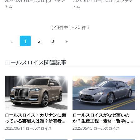
2023/02/10
ロールスロイス ファン
2023/01/22
ロールスロイス ファン
トム
トム
( 43件中 1 - 20 件 )
«
1
2
3
»
ロールスロイス関連記事
ロールスロイス・カリナンに乗
ロールスロイスがなぜ高いの
っている芸能人は誰？所有者の
か？生産工程・素材・哲学に秘
傾向と"憧れ"を超える存在感の
められた"唯一無二"の価値を読
2025/06/14
ロールスロイス
2025/06/15
ロールスロイス
理由
み解く