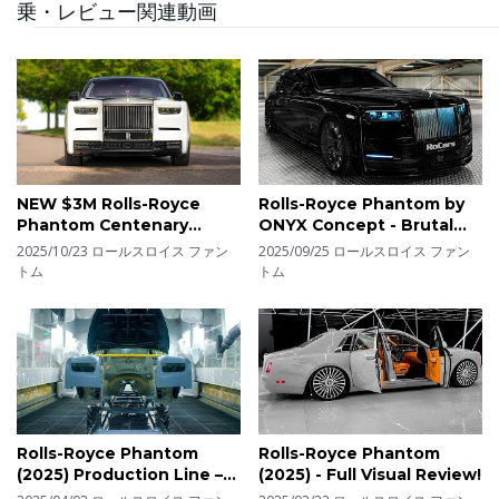
乗・レビュー関連動画
特徴的なフロンドグリルは、どの角度から見ても美しい
ニュアンスを醸し出しています。そして、車両の注目す
べき点は外観だけではありません。すべてのファントム
は、カスタマイズが可能であり、オーナーの個性を反映
した多彩なインテリアオプションが用意されています。
NEW $3M Rolls-Royce
Rolls-Royce Phantom by
Phantom Centenary
ONYX Concept - Brutal
Private Collection
Luxury Sedan in details
2025/10/23
ロールスロイス ファン
2025/09/25
ロールスロイス ファン
トム
トム
Rolls-Royce Phantom
Rolls-Royce Phantom
(2025) Production Line –
(2025) - Full Visual Review!
Luxury Car Factory