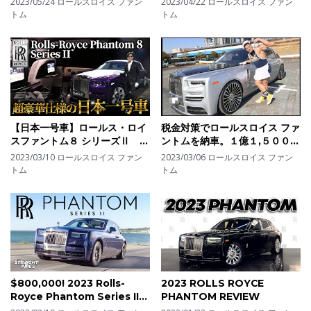
2023/05/24
ロールスロイス ファン
2023/04/22
ロールスロイス ファン
をご紹介!!
トム
トム
【日本一号車】ロールス・ロイ
税金対策でロールスロイス ファ
スファントム８ シリーズⅡ ギ
ントムを納車。１億１,５００万
ャラリーエグゼ
円。
2023/03/10
ロールスロイス ファン
2023/03/06
ロールスロイス ファン
トム
トム
$800,000! 2023 Rolls-
2023 ROLLS ROYCE
Royce Phantom Series II
PHANTOM REVIEW
Review