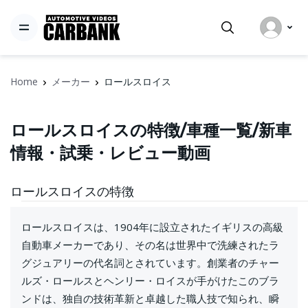
Home
メーカー
ロールスロイス
ロールスロイスの特徴/車種一覧/新車
情報・試乗・レビュー動画
ロールスロイスの特徴
ロールスロイスは、1904年に設立されたイギリスの高級
自動車メーカーであり、その名は世界中で洗練されたラ
グジュアリーの代名詞とされています。創業者のチャー
ルズ・ロールスとヘンリー・ロイスが手がけたこのブラ
ンドは、独自の技術革新と卓越した職人技で知られ、瞬