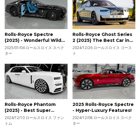
Rolls-Royce Spectre
Rolls-Royce Ghost Series
(2025) - Wonderful Wild
2 (2025) The Best Car in
Luxury Coupe
the World?
2025/01/04
ロールスロイス スペク
2024/12/26
ロールスロイス ゴース
ター
ト
Rolls-Royce Phantom
2025 Rolls-Royce Spectre
(2025) - Best Super
- Hyper-Luxury Features!
Luxury Sedan!
2024/12/10
ロールスロイス ファン
2024/12/08
ロールスロイス スペク
トム
ター