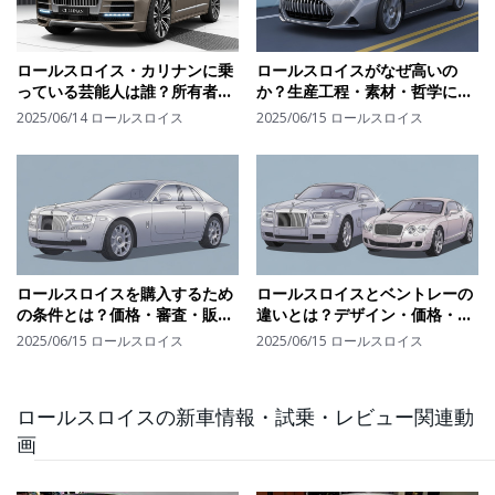
ロールスロイス・カリナンに乗
ロールスロイスがなぜ高いの
っている芸能人は誰？所有者の
か？生産工程・素材・哲学に秘
傾向と"憧れ"を超える存在感の
められた"唯一無二"の価値を読
2025/06/14
ロールスロイス
2025/06/15
ロールスロイス
理由
み解く
ロールスロイスを購入するため
ロールスロイスとベントレーの
の条件とは？価格・審査・販売
違いとは？デザイン・価格・哲
ルールから"買える人の条件"を
学で見えてくる"ラグジュアリ
2025/06/15
ロールスロイス
2025/06/15
ロールスロイス
解説
ーの格"の違い
ロールスロイスの新車情報・試乗・レビュー関連動
画