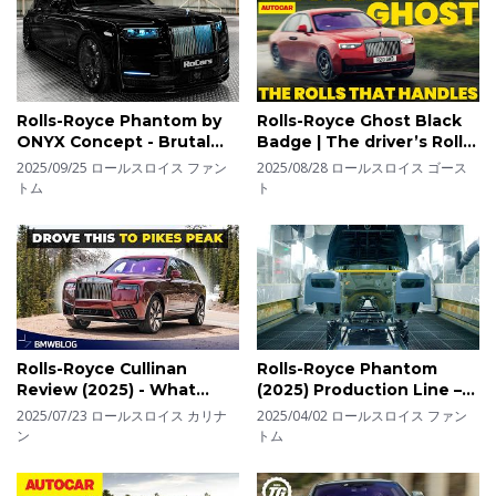
Rolls-Royce Phantom by
Rolls-Royce Ghost Black
ONYX Concept - Brutal
Badge | The driver’s Rolls-
Luxury Sedan in details
Royce? | Review
2025/09/25
ロールスロイス ファン
2025/08/28
ロールスロイス ゴース
トム
ト
Rolls-Royce Cullinan
Rolls-Royce Phantom
Review (2025) - What
(2025) Production Line –
$550,000 Gets You
Luxury Car Factory
2025/07/23
ロールスロイス カリナ
2025/04/02
ロールスロイス ファン
ン
トム