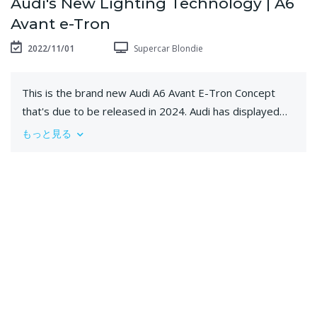
Audi's New Lighting Technology | A6
Avant e-Tron
2022/11/01
Supercar Blondie
This is the brand new Audi A6 Avant E-Tron Concept
that's due to be released in 2024. Audi has displayed
some seriously impressive technology in the A6 Avant
もっと見る
E-Tron such as projectors all around the car, you can
even project video games from the front headlights.
Today Sergi gives us a closer look at what is shaping up
to be one of the coolest cars ever made.
Sergi: https://www.instagram.com/sergi.galiano
You can follow us on:
https://www.instagram.com/supercarblondie