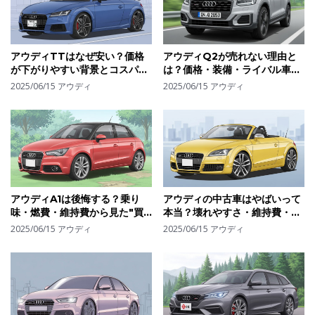
アウディTTはなぜ安い？価格
アウディQ2が売れない理由と
が下がりやすい背景とコスパ重
は？価格・装備・ライバル車と
視で選ぶポイントを徹底分析
比べてわかった"不人気の正体"
2025/06/15
アウディ
2025/06/15
アウディ
アウディA1は後悔する？乗り
アウディの中古車はやばいって
味・燃費・維持費から見た"買
本当？壊れやすさ・維持費・後
うべき人・やめるべき人"の違
悔の声から見る現実と対策
2025/06/15
アウディ
2025/06/15
アウディ
い