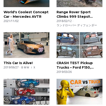
World's Coolest Concept
Range Rover Sport
Car - Mercedes AVTR
Climbs 999 Steps!!
2021/11/02
Dragon Challenge
2018/02/12
ランドローバー ディフェンダー
This Car Is Alive!
CRASH TEST Pickup
2019/06/27
ＢＭＷ ｉＸ
Trucks – Ford F150,
Toyota Tundra, RAM
2019/03/26
1500, Nissan Titan