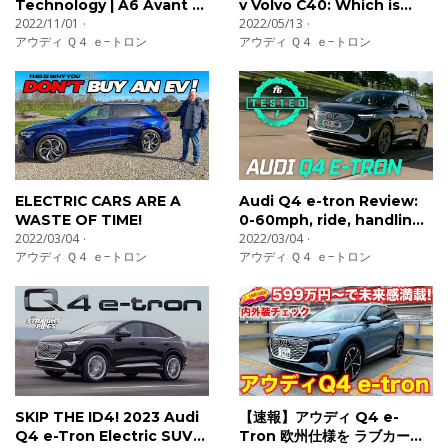
Technology | A6 Avant e-
v Volvo C40: Which is
Tron
2022/11/01
best?
2022/05/13
アウディ Ｑ４ ｅ−トロン
アウディ Ｑ４ ｅ−トロン
ELECTRIC CARS ARE A
Audi Q4 e-tron Review:
WASTE OF TIME!
0-60mph, ride, handling,
2022/03/04
tech, range & more | Top
2022/03/04
アウディ Ｑ４ ｅ−トロン
アウディ Ｑ４ ｅ−トロン
Gear Tested
SKIP THE ID4! 2023 Audi
【速報】アウディ Q4 e-
Q4 e-Tron Electric SUV
Tron 欧州仕様を ラブカーズ