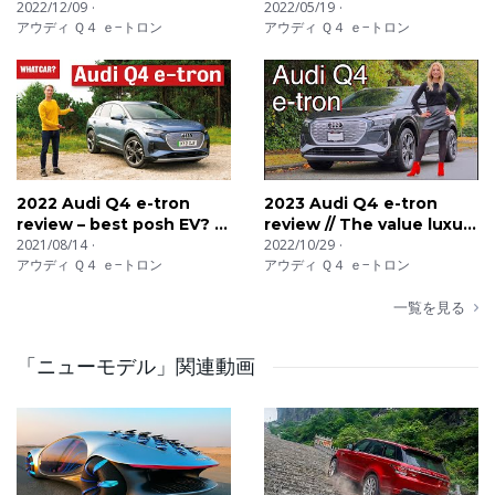
Review
2022/12/09
TV 河口まなぶ が内外装徹底
2022/05/19
アウディ Ｑ４ ｅ−トロン
アウディ Ｑ４ ｅ−トロン
チェック！
2022 Audi Q4 e-tron
2023 Audi Q4 e-tron
review – best posh EV? |
review // The value luxury
What Car?
2021/08/14
EV?
2022/10/29
アウディ Ｑ４ ｅ−トロン
アウディ Ｑ４ ｅ−トロン
一覧を見る
「ニューモデル」関連動画