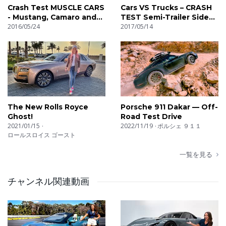
Crash Test MUSCLE CARS
Cars VS Trucks – CRASH
- Mustang, Camaro and
TEST Semi-Trailer Side
Challenger
2016/05/24
Underride
2017/05/14
The New Rolls Royce
Porsche 911 Dakar — Off-
Ghost!
Road Test Drive
2021/01/15
2022/11/19
ポルシェ ９１１
ロールスロイス ゴースト
一覧を見る
チャンネル関連動画