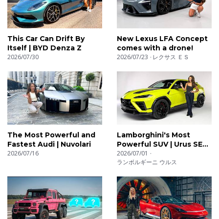
This Car Can Drift By
New Lexus LFA Concept
Itself | BYD Denza Z
comes with a drone!
2026/07/30
2026/07/23
レクサス ＥＳ
The Most Powerful and
Lamborghini's Most
Fastest Audi | Nuvolari
Powerful SUV | Urus SE
2026/07/16
Performante
2026/07/01
ランボルギーニ ウルス