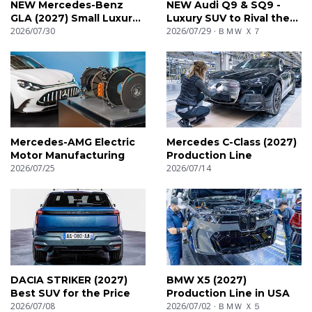
NEW Mercedes-Benz
NEW Audi Q9 & SQ9 -
GLA (2027) Small Luxury
Luxury SUV to Rival the
SUV
2026/07/30
BMW X7
2026/07/29
ＢＭＷ Ｘ７
Mercedes-AMG Electric
Mercedes C-Class (2027)
Motor Manufacturing
Production Line
2026/07/25
2026/07/14
DACIA STRIKER (2027)
BMW X5 (2027)
Best SUV for the Price
Production Line in USA
2026/07/08
2026/07/02
ＢＭＷ Ｘ５