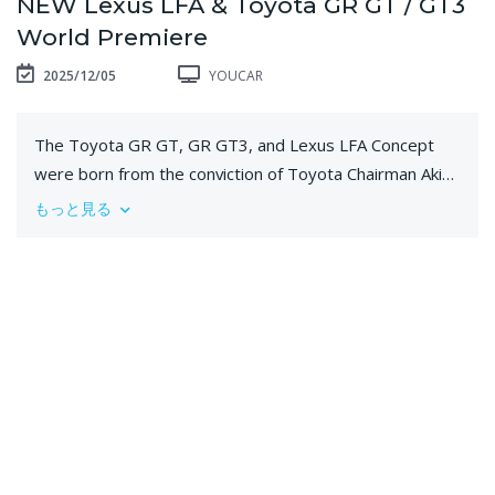
NEW Lexus LFA & Toyota GR GT / GT3
World Premiere
2025/12/05
YOUCAR
The Toyota GR GT, GR GT3, and Lexus LFA Concept
were born from the conviction of Toyota Chairman Akio
Toyoda, aka Master Driver Morizo, that certain car-
もっと見る
making skills must be preserved and passed on to the
next generation.
The three unveiled models are being positioned as
TMC's flagship sports cars, in the footsteps of the
Toyota 2000GT and Lexus LFA.
Do you like it?
Comment, like, dislike, share!