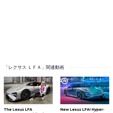
–
Follow us:
https://www.youtube.com/channel/UCW2OUlFrrWiZvSsZR
✅ Source: Toyot
「レクサス ＬＦＡ」関連動画
The Lexus LFA
New Lexus LFA! Hyper-