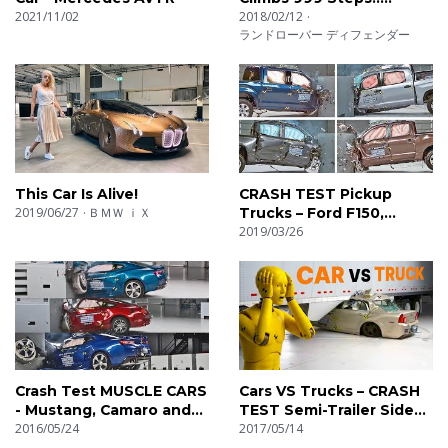
2021/11/02
Dragon Challenge
2018/02/12
ランドローバー ディフェンダー
This Car Is Alive!
CRASH TEST Pickup
2019/06/27
ＢＭＷ ｉＸ
Trucks – Ford F150,
Toyota Tundra, RAM
2019/03/26
1500, Nissan Titan
Crash Test MUSCLE CARS
Cars VS Trucks – CRASH
- Mustang, Camaro and
TEST Semi-Trailer Side
Challenger
2016/05/24
Underride
2017/05/14