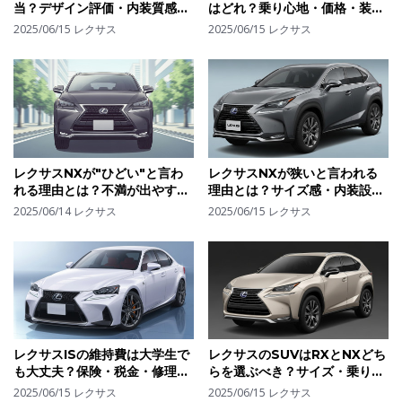
当？デザイン評価・内装質感か
はどれ？乗り心地・価格・装備
ら見る"好き嫌いが分かれる"理
のバランスで選ぶ最適モデル
2025/06/15
レクサス
2025/06/15
レクサス
由
レクサスNXが"ひどい"と言わ
レクサスNXが狭いと言われる
れる理由とは？不満が出やすい
理由とは？サイズ感・内装設計
ポイントとそれでも選ばれる理
の違いと改善ポイント
2025/06/14
レクサス
2025/06/15
レクサス
由
レクサスISの維持費は大学生で
レクサスのSUVはRXとNXどち
も大丈夫？保険・税金・修理代
らを選ぶべき？サイズ・乗り心
から"リアルな支出"を算出して
地・価格で見る選び方の決定版
2025/06/15
レクサス
2025/06/15
レクサス