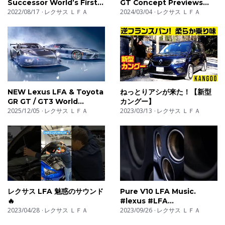
Successor World’s First
GT Concept Previews
Look
2022/08/17
レクサス ＬＦＡ
Next Halo Model
2024/03/04
レクサス ＬＦＡ
NEW Lexus LFA & Toyota
ねっとりアシが来た！【新型
GR GT / GT3 World
カングー】
Premiere
2025/12/05
レクサス ＬＦＡ
2023/03/13
レクサス ＬＦＡ
レクサス LFA 魅惑のサウンド
Pure V10 LFA Music.
🔥
#lexus #LFA
2023/04/28
レクサス ＬＦＡ
#throttlehouse
2023/09/26
レクサス ＬＦＡ