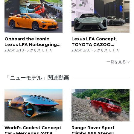
Onboard the iconic
Lexus LFA Concept、
Lexus LFA Nürburgring
TOYOTA GAZOO
Edition feat. RAW V10
2025/12/10
レクサス ＬＦＡ
Racing、「GR GT」、「GR
2025/12/05
レクサス ＬＦＡ
engine Sounds (with
GT3」のワールドプレミア！
exhaust cam)
ライブ配信
一覧を見る
「ニューモデル」関連動画
World's Coolest Concept
Range Rover Sport
Car - Mercedes AVTR
Climbs 999 Steps!!