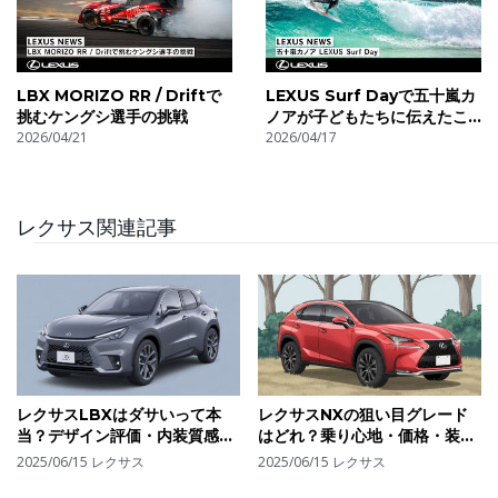
LBX MORIZO RR / Driftで
LEXUS Surf Dayで五十嵐カ
挑むケングシ選手の挑戦
ノアが子どもたちに伝えたこ
2026/04/21
と
2026/04/17
レクサス関連記事
レクサスLBXはダサいって本
レクサスNXの狙い目グレード
当？デザイン評価・内装質感か
はどれ？乗り心地・価格・装備
ら見る"好き嫌いが分かれる"理
のバランスで選ぶ最適モデル
2025/06/15
レクサス
2025/06/15
レクサス
由