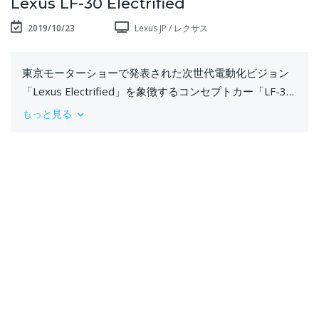
Lexus LF-30 Electrified
2019/10/23
Lexus JP / レクサス
東京モーターショーで発表された次世代電動化ビジョン
「Lexus Electrified」を象徴するコンセプトカー「LF-30
Electrified」。
もっと見る
2030年のLEXUS電動車を示唆する未来的なエクステリア
や、自動運転技術や新設計のコックピットなどを搭載し
た先進的なインテリア、Lexus Advanced Posture
Controlなどの新テクノロジーによる、従来のクルマとは
一線を画したパフォーマンスを特徴とする。
https://lexus.jp/brand/motor_show/tokyo2019