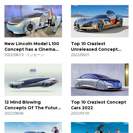
New Lincoln Model L100
Top 10 Craziest
Concept has a Cinema
Unreleased Concept
Floor
2022/08/19
リンカーン
Cars
2022/06/21
12 Mind Blowing
Top 10 Craziest Concept
Concepts Of The Future
Cars 2022
You Must See
2022/08/06
2023/01/01