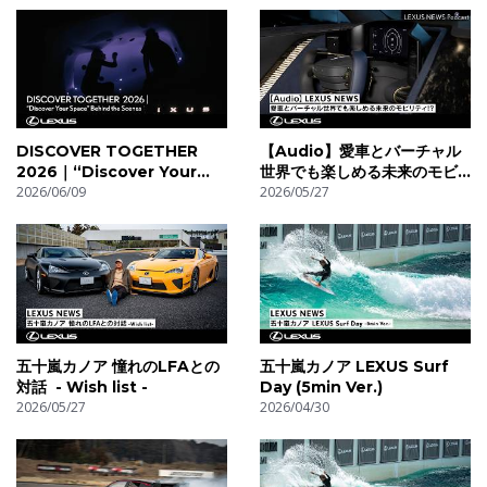
DISCOVER TOGETHER
【Audio】愛車とバーチャル
2026｜“Discover Your
世界でも楽しめる未来のモビ
Space” Behind the
2026/06/09
リティ!?
2026/05/27
Scenes （メイキングムービ
ー）”
五十嵐カノア 憧れのLFAとの
五十嵐カノア LEXUS Surf
対話 - Wish list -
Day (5min Ver.)
2026/05/27
2026/04/30