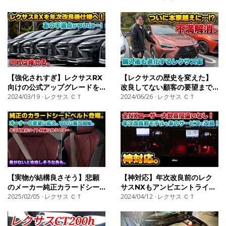
【強化されすぎ】レクサスRX
【レクサスの歴史を変えた】
向けの公式アップグレードを
改良してない顧客の要望まで
実施してみたら…。LEXUS
2024/03/19
レクサス ＣＴ
満たす…！公式アップグレード
2024/06/26
レクサス ＣＴ
UPGRADE Selectionsで年
の勢いが止まらない！LEXUS
次改良前のオーナーさんも不
UPGRADE Selectionsなら
満が解決する時代に！
不可能も可能に変えてくれる
【KINTOタイアップ】
時代に…？
【実物が結構良さそう】悲願
【神対応】年次改良前のレク
のメーカー純正カラードシー
サスNXもアンビエントライト
トベルトが発売開始へ！レク
2025/02/05
レクサス ＣＴ
が爆光に！LEXUS
2024/04/12
レクサス ＣＴ
サスRXとRZにて先行発売、限
UPGRADE Selectionsがオ
定数も！レクサスNXとUXに
ーナーの事しか考えていない
も年内導入予定！LEXUS
件。注文開始から長納期化必