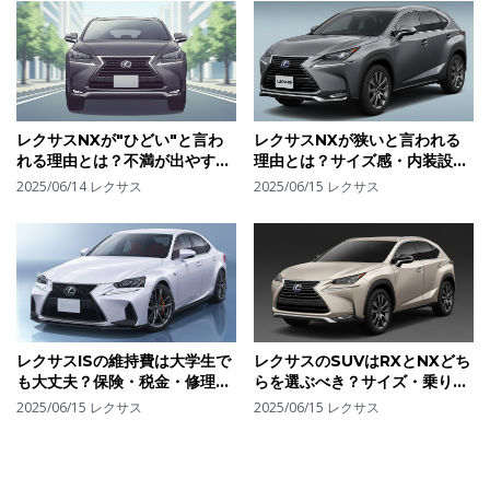
レクサスNXが"ひどい"と言わ
レクサスNXが狭いと言われる
れる理由とは？不満が出やすい
理由とは？サイズ感・内装設計
ポイントとそれでも選ばれる理
の違いと改善ポイント
2025/06/14
レクサス
2025/06/15
レクサス
由
レクサスISの維持費は大学生で
レクサスのSUVはRXとNXどち
も大丈夫？保険・税金・修理代
らを選ぶべき？サイズ・乗り心
から"リアルな支出"を算出して
地・価格で見る選び方の決定版
2025/06/15
レクサス
2025/06/15
レクサス
みた