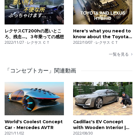
Upgrade Selections
至！KINTO FACTORY
レクサスCT200hの悪いとこ
Here's what you need to
ろ、残念…。３年乗っての感想
know about the Toyota
2022/11/27
レクサス ＣＴ
Prius and Lexus CT200h
2022/10/07
レクサス ＣＴ
一覧を見る
「コンセプトカー」関連動画
World's Coolest Concept
Cadillac's EV Concept
Car - Mercedes AVTR
with Wooden Interior |
2021/11/02
Celestiq
2022/08/30