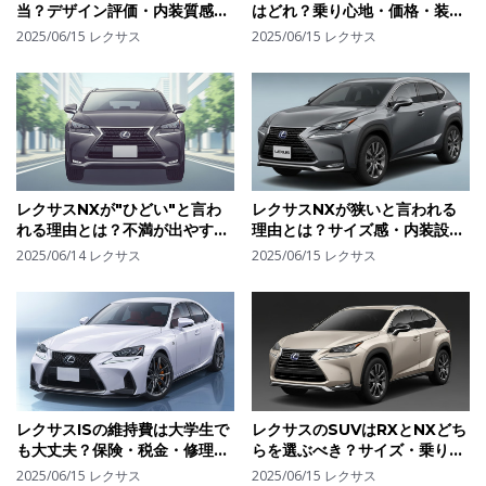
当？デザイン評価・内装質感か
はどれ？乗り心地・価格・装備
ら見る"好き嫌いが分かれる"理
のバランスで選ぶ最適モデル
2025/06/15
レクサス
2025/06/15
レクサス
由
お借りしたBGM
PRESSO様
https://www.youtube.com/channel/UCa_Kumb0Ki0Iuhyc6B3
レクサスNXが"ひどい"と言わ
レクサスNXが狭いと言われる
れる理由とは？不満が出やすい
理由とは？サイズ感・内装設計
ポイントとそれでも選ばれる理
の違いと改善ポイント
2025/06/14
レクサス
2025/06/15
レクサス
由
レクサスISの維持費は大学生で
レクサスのSUVはRXとNXどち
も大丈夫？保険・税金・修理代
らを選ぶべき？サイズ・乗り心
から"リアルな支出"を算出して
地・価格で見る選び方の決定版
2025/06/15
レクサス
2025/06/15
レクサス