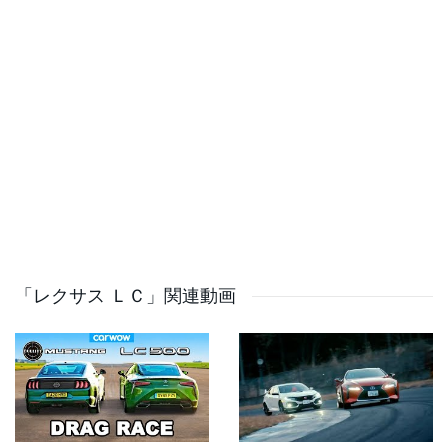
・まさるTwitter
https://twitter.com/DD_dai_dai?lang=ja
・インスタグラム
https://www.instagram.com/msr_masaru_youtuber/
・メンバーシップはこちらから↓
https://www.youtube.com/channel/UCNiVuG2myBRECEMiZei
・まさるTV公式ライン
https://liff.line.me/1645278921-kWRPP32q/?
accountId=048bpaid
「レクサス ＬＣ」関連動画
・サブチャンネル
https://www.youtube.com/channel/UCn8dVy5hKRWxW6ogg
・まさる家の欲しいもの↓
https://www.amazon.jp/hz/wishlist/ls/YUYK3YVPQATK?
ref_=wl_share