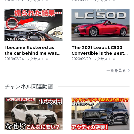
・撮影場所：大阪（郊外）・兵庫（西宮・尼崎）
Vlogs
・交通費などの費用はお支払いできません。すみませ
ん。
・撮影時間は2時間〜3時間
・車種問いません。どんな車もOKです。（ただし、少し
こちらで審査はいたします）
I became flustered as
The 2021 Lexus LC500
・顔出し出演・声のみ出演・車のみ出演。ご相談に乗り
the car behind me was
Convertible is the Best
ます。（声ありの方が少し編集は助かります…）
tailgating me. - LEXUS
2019/02/24
レクサス ＬＣ
Car EVER
2020/09/29
レクサス ＬＣ
LC500
・ユーチューバーさん売名大歓迎！（その時は必ずチャ
一覧を見る
ンネル名をお伝えください）
・スムーズに連絡が取れる方。
チャンネル関連動画
・コメント欄で何言われても耐えれる精神力のある方。
・撮影時間：9:00〜16:00のどこか２〜３時間（夜はやっ
てません）
・撮影日：平日・土日祝いつでも可（事前打ち合わせに
よる）
上記の内容で出演してみたいという方はDMやメールから