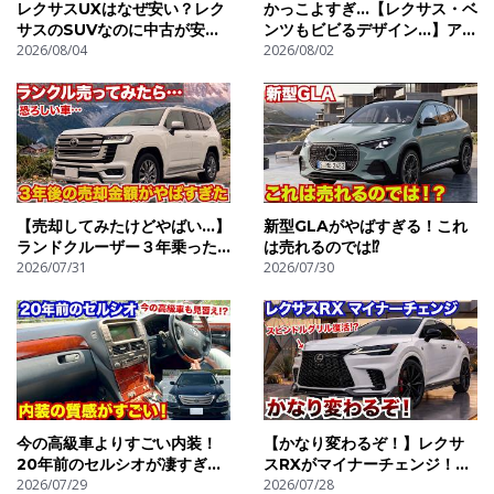
お知らせください。
レクサスUXはなぜ安い？レク
かっこよすぎ…【レクサス・ベ
サスのSUVなのに中古が安す
ンツもビビるデザイン…】アウ
ぎる
2026/08/04
ディ新型Q９登場！これはや
2026/08/02
☆【出演者 問い合わせフォーム】応募入力内容（コピペ
ばすぎる！
してDM/メールください）
名前（仮名可）：
性別：
年齢：おおよそで可
車種：
【売却してみたけどやばい…】
新型GLAがやばすぎる！これ
カスタム：あり・なし（有りの場合は内容記載）
ランドクルーザー３年乗った
は売れるのでは⁉︎
顔出しOK？：OK・NG
時の買取金額がやばすぎた。
2026/07/31
2026/07/30
声出しOK？：OK・NG
撮影希望曜日：何曜日が行けるか記入してください。
※できれば車の写真の添付お願いします。話がスムーズ
になるので。
以上の内容を教えてください。
今の高級車よりすごい内装！
【かなり変わるぞ！】レクサ
20年前のセルシオが凄すぎ
スRXがマイナーチェンジ！
選考車種の結果は返信を持ってかえさせていただきま
る！
2026/07/29
2026年〜2027年に登場!?現
2026/07/28