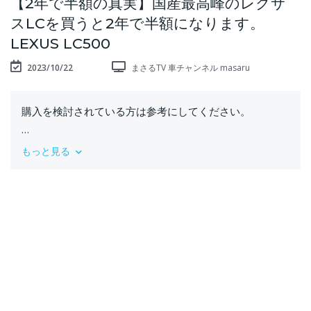
【2年で半額の真実】国産最高峰のレクサ
スLCを買うと2年で半額になります。
LEXUS LC500
2023/10/22
まさるTV 車チャンネル masaru
購入を検討されている方は参考にしてください。
・ステッカー販売中
もっと見る
https://msrmsr.base.shop/
・Tシャツ購入はこちら（楽天市場）
https://item.rakuten.co.jp/skcompany/m01/?s-
id=sd_browsehist_search
・サブチャンネル（まさるの休日）
https://www.youtube.com/channel/UCn8dVy5hKRWxW6ogg
・ゲームチャンネル（タクローTV)
https://www.youtube.com/channel/UCAHh6uTxtJzzkzaa2Vz