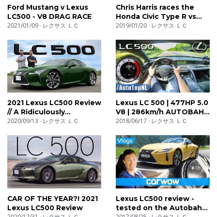
Ford Mustang v Lexus
Chris Harris races the
LC500 - V8 DRAG RACE
Honda Civic Type R vs
・車を売りたいかた。
2021/01/09
レクサス ＬＣ
Lexus LC500 | Top Gear:
2019/01/20
レクサス ＬＣ
【特典がもらえるユーカーパック】
Series 25 | BBC
まさるTV専用ユーカーパックサイト(ご成約でカタログギ
フトがもらえます。)
https://ucarpac.com/lp/20?id=728
↑必ずこちらから査定へお進みください。
2021 Lexus LC500 Review
Lexus LC 500 | 477HP 5.0
〜〜〜〜〜〜〜〜〜〜〜〜〜〜〜〜〜〜〜〜〜〜〜〜〜
// A Ridiculously
V8 | 286km/h AUTOBAHN
Underrated $100,000
2020/09/13
レクサス ＬＣ
POV TOP SPEED by
2018/06/17
レクサス ＬＣ
まさるTV 【出演者・演者】随時募集中
Masterclass
AutoTopNL
【出演者（車）・演者募集】
出演者（車）の募集をしています
まさるTVで愛車を紹介して欲しいという方がいましたら
ご連絡ください。
CAR OF THE YEAR?! 2021
Lexus LC500 review -
Lexus LC500 Review
tested on the Autobahn
☆【出演者（車）募集】
2020/12/31
レクサス ＬＣ
and in the Alps | Mat
2017/08/25
レクサス ＬＣ