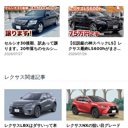
す。ご了承くださいませ。
行モデル購入検討中の方は待
ったほうがいい。
問い合わせは下記まで
メール
セルシオ30後期、訳あって譲
【伝説級の神スペックLS】レ
bbdd5151@yahoo.co.jp
ります。20年落ちのセルシオ
クサス最終LS600hがまさか
Twitter DMより
愛車紹介
2026/07/27
の値段LS
2026/07/26
https://twitter.com/DD_dai_dai?lang=ja
Instagram DMより
https://www.instagram.com/msr_masaru_..
レクサス関連記事
お借りしているBGM
PRESSO様
レクサスLBXはダサいって本
レクサスNXの狙い目グレード