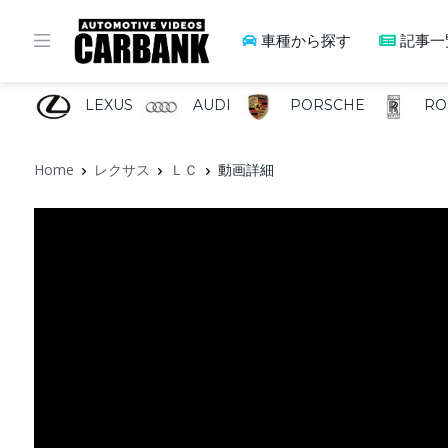
車種から探す
記事一
LEXUS
AUDI
PORSCHE
RO
Home
レクサス
ＬＣ
動画詳細