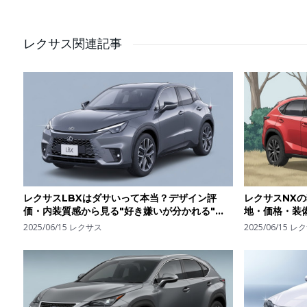
購入検討中の方は待ったほ
い。
レクサス関連記事
レクサスLBXはダサいって本当？デザイン評
レクサスNX
価・内装質感から見る"好き嫌いが分かれる"理
地・価格・装
由
2025/06/15
レクサス
2025/06/15
レク