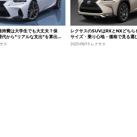
の維持費は大学生でも大丈夫？保
レクサスのSUVはRXとNXどち
理代から"リアルな支出"を算出し
サイズ・乗り心地・価格で見る選
サス
2025/06/15
レクサス