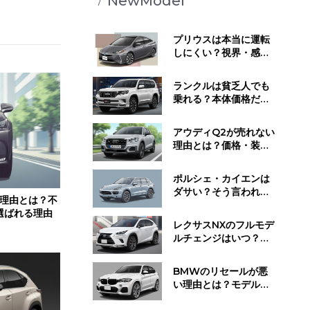
NewModel
プリウスは本当に運転
しにくい？視界・感
覚・静かすぎる走行音
が与える影響とは
ランクルは貧乏人でも
乗れる？本体価格だけ
じゃない維持費と所有
するために必要な覚悟
アウディQ2が売れない
理由とは？価格・装
備・ライバル車と比べ
てわかった"不人気の正
ポルシェ・カイエンは
体"
ダサい？そう言われる
る理由とは？不
理由と"見せ方で変わ
選ばれる理由
る"デザイン評価のリア
レクサスNXのフルモデ
ル
ルチェンジはいつ？発
売時期・デザイン変
更・今買うべきかの判
BMWのリセールが悪
断基準
い理由とは？モデル別
の値下がり傾向と損し