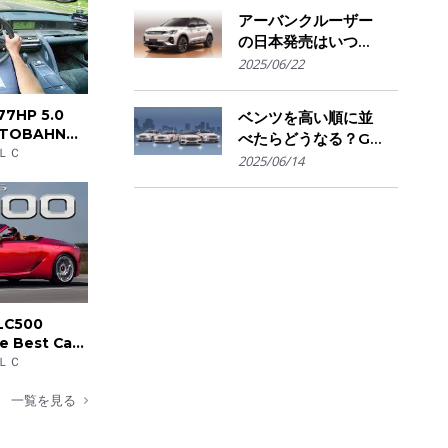
きかの判断基準
アーバンクルーザー
の日本発売はいつ？
国内導入の可能性と
2025/06/22
ライバル車との比較
を予想
77HP 5.0
ベンツを高い順に並
AUTOBAHN
べたらどうなる？G
 by
ＬＣ
クラスからSマイバ
2025/06/14
ッハまで"価格で見
る"憧れの階層図
 LC500
he Best Car
ＬＣ
一覧を見る