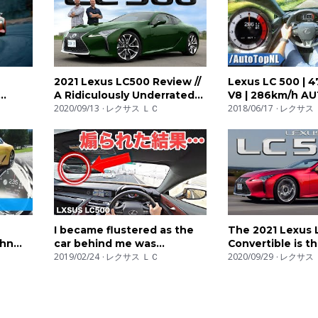
2021 Lexus LC500 Review //
Lexus LC 500 | 4
A Ridiculously Underrated
V8 | 286km/h 
r:
$100,000 Masterclass
2020/09/13
レクサス ＬＣ
POV TOP SPEED
2018/06/17
レクサス 
AutoTopNL
I became flustered as the
The 2021 Lexus
ahn
car behind me was
Convertible is t
Vlogs
tailgating me. - LEXUS
2019/02/24
レクサス ＬＣ
EVER
2020/09/29
レクサス 
LC500