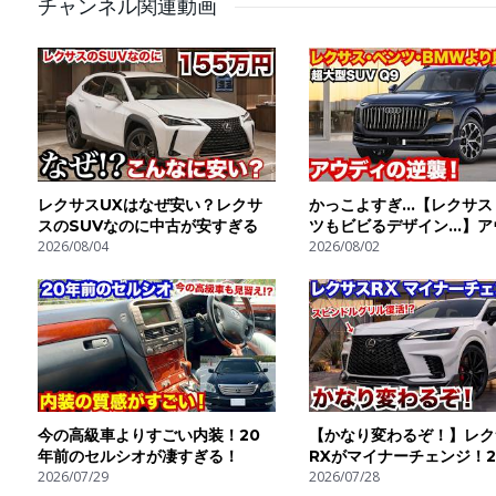
チャンネル関連動画
レクサスUXはなぜ安い？レクサ
かっこよすぎ…【レクサス
スのSUVなのに中古が安すぎる
ツもビビるデザイン…】ア
2026/08/04
新型Q９登場！これはやば
2026/08/02
る！
今の高級車よりすごい内装！20
【かなり変わるぞ！】レク
年前のセルシオが凄すぎる！
RXがマイナーチェンジ！2
2026/07/29
年〜2027年に登場!?現行
2026/07/28