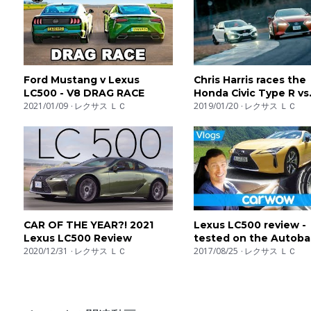
Ford Mustang v Lexus
Chris Harris races the
LC500 - V8 DRAG RACE
Honda Civic Type R vs
2021/01/09
レクサス ＬＣ
Lexus LC500 | Top Gea
2019/01/20
レクサス ＬＣ
Series 25 | BBC
CAR OF THE YEAR?! 2021
Lexus LC500 review -
Lexus LC500 Review
tested on the Autob
2020/12/31
レクサス ＬＣ
and in the Alps | Mat 
2017/08/25
レクサス ＬＣ