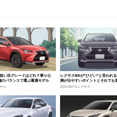
うがい
の狙い目グレードはどれ？乗り心
レクサスNXが"ひどい"と言われ
備のバランスで選ぶ最適モデル
満が出やすいポイントとそれでも
サス
2025/06/14
レクサス