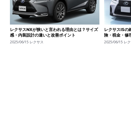
レクサスNXが狭いと言われる理由とは？サイズ
レクサスIS
感・内装設計の違いと改善ポイント
険・税金・修
てみた
2025/06/15
レクサス
2025/06/15
レク