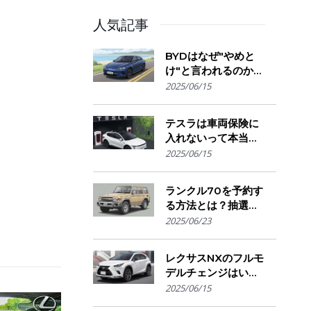
人気記事
BYDはなぜ"やめと
け"と言われるのか？
購入を迷う人が気に
2025/06/15
なる評判・信頼性・
故障リスクの実態を
テスラは車両保険に
解説
入れないって本当？
保険会社の対応とオ
2025/06/15
ーナーが選ぶ補償の
選び方とは
ランクル70を予約す
る方法とは？抽選方
式・販売店選び・購
2025/06/23
入のコツ
レクサスNXのフルモ
デルチェンジはい
つ？発売時期・デザ
2025/06/15
イン変更・今買うべ