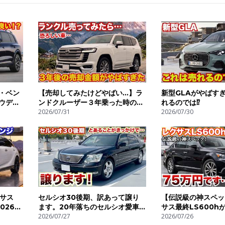
・ベン
【売却してみたけどやばい…】ラ
新型GLAがやばす
ウディ
ンドクルーザー３年乗った時の買
れるのでは⁉︎
すぎ
取金額がやばすぎた。
2026/07/31
2026/07/30
サス
セルシオ30後期、訳あって譲り
【伝説級の神スペッ
026
ます。20年落ちのセルシオ愛車
サス最終LS600h
モデル
紹介
2026/07/27
LS
2026/07/26