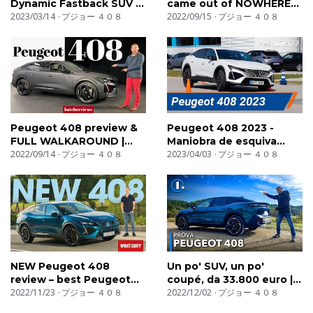
Dynamic Fastback SUV |
came out of NOWHERE?
Exterior and interior
2023/03/14
プジョー ４０８
#Review
2022/09/15
プジョー ４０８
details
Peugeot 408 preview &
Peugeot 408 2023 -
FULL WALKAROUND |
Maniobra de esquiva
batchreviews
2022/09/14
プジョー ４０８
(moose test) y eslalon |
2023/04/03
プジョー ４０８
km77.com
NEW Peugeot 408
Un po' SUV, un po'
review – best Peugeot
coupé, da 33.800 euro |
ever? | What Car?
2022/11/23
プジョー ４０８
Peugeot 408
2022/12/02
プジョー ４０８