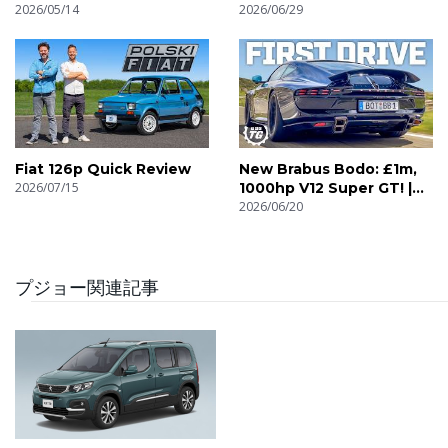
2026/05/14
F80? | 4K
2026/06/29
Fiat 126p Quick Review
New Brabus Bodo: £1m,
2026/07/15
1000hp V12 Super GT! |
4K
2026/06/20
プジョー関連記事