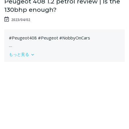
Peugeot 408 1.2 petrol review | Is the
130bhp enough?
2023/04/02
#Peugeot408 #Peugeot #NobbyOnCars
If you'd like to support this fully independent channel by
もっと見る
tipping €5, hit up below!
BuyMeACoffee
https://www.buymeacoffee.com/nobbyoncars - thank
you!
Patreon https://www.patreon.com/join/NobbyOnCars
PayPal https://paypal.me/noblemark?locale.x=en_US
Social channels for Nobby -
https://twitter.com/NobbyOnCars