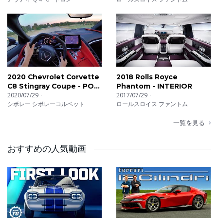
2020 Chevrolet Corvette
2018 Rolls Royce
C8 Stingray Coupe - POV
Phantom - INTERIOR
First Impressions
2020/07/29
2017/07/29
シボレー シボレーコルベット
ロールスロイス ファントム
一覧を見る
おすすめの人気動画