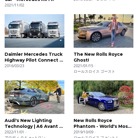
2021/11/02
Daimler Mercedes Truck
The New Rolls Royce
Highway Pilot Connect -
Ghost!
Test Drive
2016/03/23
2021/01/15
ロールスロイス ゴースト
Audi's New Lighting
New Rolls Royce
Technology | A6 Avant e-
Phantom - World's Most
Tron
2022/11/01
Luxurious Car!
2019/10/09
アウディ Ｑ４ ｅ−トロン
ロールスロイス ファントム