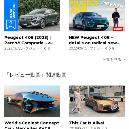
Peugeot 408 (2023) |
NEW Peugeot 408 –
Perché Comprarla... e
details on radical new
perché no
2023/03/25
プジョー ４０８
SUV | What Car?
2022/09/15
プジョー ４０８
一覧を見る
「レビュー動画」関連動画
World's Coolest Concept
This Car Is Alive!
Car - Mercedes AVTR
2019/06/27
ＢＭＷ ｉＸ