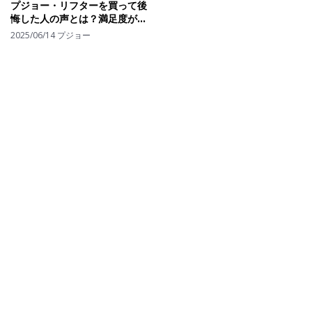
プジョー・リフターを買って後
悔した人の声とは？満足度が下
がる瞬間と検討すべきポイント
2025/06/14
プジョー