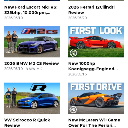
New Ford Escort Mk1 RS:
2026 Ferrari 12Cilindri
325bhp, 10,000rpm,
Review
895kg! | 4K
2026/06/10
2026/05/20
2026 BMW M2 CS Review
New 1000hp
2026/05/10
ＢＭＷ Ｍ２
Koenigsegg-Engined
Hypercar! | 4K
2026/05/16
VW Scirocco R Quick
New McLaren W1! Game
Review
Over For The Ferrari