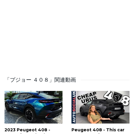
https://www.instagram.com/nobbyoncars/
Nobby's Driving Forces motoring podcast
https://open.spotify.com/show/51hhRrU9rReMKkwMLS5zs
For sponsorship enquiries or to get in touch;
noblem@gmail.com
Become a member of the channel here:
https://www.youtube.com/channel/UCMKLV2Fehfuw-
「プジョー ４０８」関連動画
E3eoXsulDQ/joi
2023 Peugeot 408 -
Peugeot 408 - This car