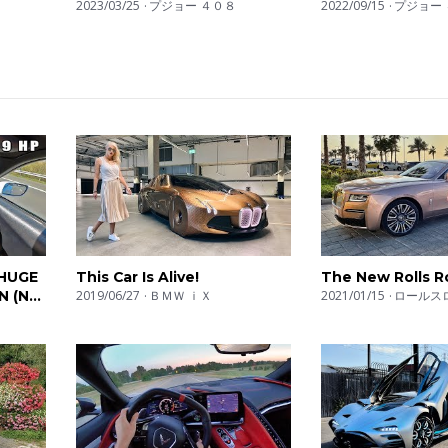
perché no
2023/03/25
プジョー ４０８
Car?
2022/09/15
プジョー 
n_center?add_user=motorionlinetv
motorionline
nlin
 HUGE
This Car Is Alive!
The New Rolls R
N (NO
2019/06/27
ＢＭＷ ｉＸ
2021/01/15
ロールス
oTopNL