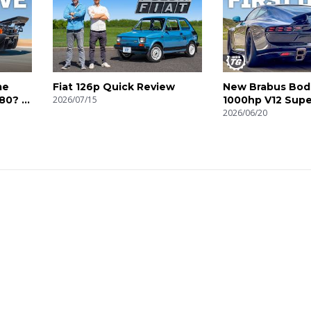
me
Fiat 126p Quick Review
New Brabus Bodo
80? |
2026/07/15
1000hp V12 Super
2026/06/20