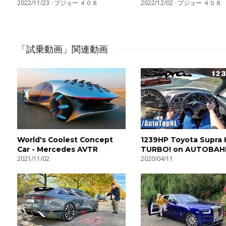
Car?
2022/11/23
プジョー ４０８
408
2022/12/02
プジョー ４０８
Riprese di Alessandro Ranzenigo
Montaggio di Francesco Menghi
「試乗動画」関連動画
Iscriviti al canale: https://www.youtube.com/subscriptio
Dailymotion: https://www.dailymotion.com/motorionlineIT
Facebook: http://www.facebook.com/motorionline/
Instagram: https://www.instagram.com/motorionline/ - @
Twitter: http://www.twitter.com/motorionline/ - @motorio
World's Coolest Concept
1239HP Toyota Supra
Car - Mercedes AVTR
TURBO! on AUTOBAH
2021/11/02
SPEED LIMIT) by Aut
2020/04/11