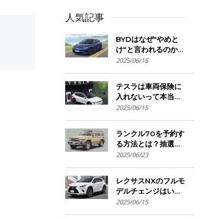
人気記事
BYDはなぜ"やめと
け"と言われるのか？
購入を迷う人が気に
2025/06/15
 dalle
なる評判・信頼性・
故障リスクの実態を
テスラは車両保険に
解説
入れないって本当？
保険会社の対応とオ
2025/06/15
ーナーが選ぶ補償の
選び方とは
ランクル70を予約す
る方法とは？抽選方
式・販売店選び・購
2025/06/23
入のコツ
レクサスNXのフルモ
デルチェンジはい
つ？発売時期・デザ
2025/06/15
イン変更・今買うべ