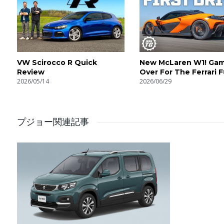
VW Scirocco R Quick
New McLaren W1! Ga
Review
Over For The Ferrari F
2026/05/14
4K
2026/06/29
プジョー関連記事