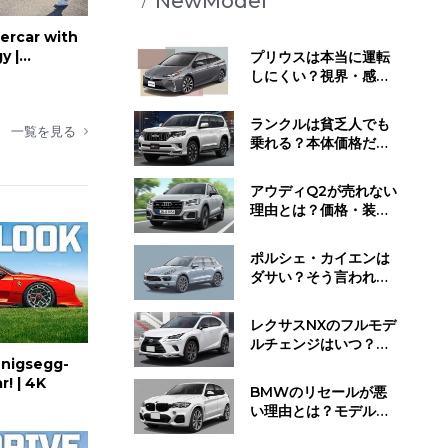
NewModel
ercar with
y |
プリウスは本当に運転
しにくい？視界・感
覚・静かすぎる走行音
が与える影響とは
ランクルは貧乏人でも
一覧を見る
乗れる？本体価格だけ
じゃない維持費と所有
するために必要な覚悟
アウディQ2が売れない
理由とは？価格・装
備・ライバル車と比べ
てわかった"不人気の正
ポルシェ・カイエンは
体"
ダサい？そう言われる
理由と"見せ方で変わ
る"デザイン評価のリア
レクサスNXのフルモデ
ル
ルチェンジはいつ？発
売時期・デザイン変
nigsegg-
更・今買うべきかの判
! | 4K
BMWのリセールが悪
断基準
い理由とは？モデル別
の値下がり傾向と損し