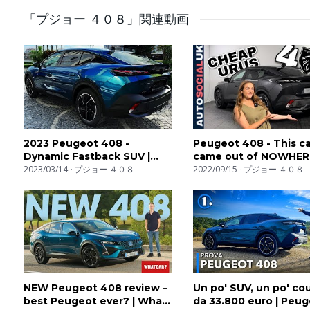
「プジョー ４０８」関連動画
4:15 Abitabilità e divanetto posteriore
5:30 Bagagliaio
6:30 Motori e autonomia del Plug-in
8:36 Seduta con i-cockpit
2023 Peugeot 408 -
Peugeot 408 - This ca
Dynamic Fastback SUV |
came out of NOWHER
9:34 Set up
Exterior and interior details
2023/03/14
プジョー ４０８
#Review
2022/09/15
プジョー ４０８
10:39 Modalità di guida
12:30 Consumi
13:18 Allestimenti e prezzi
NEW Peugeot 408 review –
Un po' SUV, un po' co
best Peugeot ever? | What
da 33.800 euro | Peu
Servizio di Simone Dellisanti