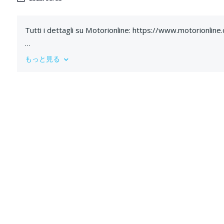
Tutti i dettagli su Motorionline: https://www.motorion
Scopri la nuova #Peugeot408 2023: un crossover fastback 
もっと見る
all'avanguardia e tanto comfort di guida. Leggi il nostro a
dimensioni alle motorizzazioni disponibili, fino agli interni 
SOMMARIO
0:30 Dimensioni
0:50 Estetica e dimensioni
1:26 Interni e materiali
3:24 Tecnologia di bordo: quadro strumenti e infotainmen