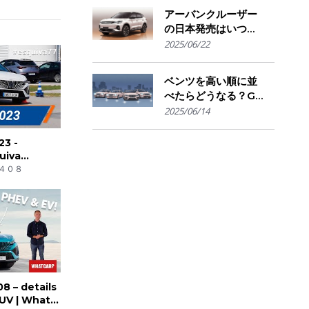
きかの判断基準
アーバンクルーザー
の日本発売はいつ？
国内導入の可能性と
2025/06/22
ライバル車との比較
を予想
ベンツを高い順に並
べたらどうなる？G
クラスからSマイバ
2025/06/14
ッハまで"価格で見
る"憧れの階層図
23 -
uiva
lalon |
４０８
 – details
SUV | What