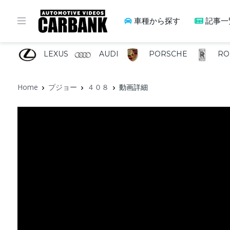
車種から探す
記事一
LEXUS
AUDI
PORSCHE
RO
Home
プジョー
４０８
動画詳細