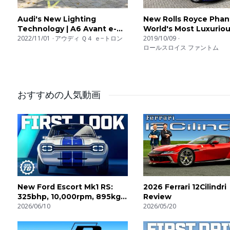
Audi's New Lighting
New Rolls Royce Phan
Technology | A6 Avant e-
World's Most Luxuriou
Tron
2022/11/01
アウディ Ｑ４ ｅ−トロン
2019/10/09
ロールスロイス ファントム
おすすめの人気動画
New Ford Escort Mk1 RS:
2026 Ferrari 12Cilindri
325bhp, 10,000rpm, 895kg! |
Review
4K
2026/06/10
2026/05/20