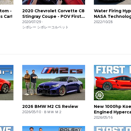
tom -
2020 Chevrolet Corvette C8
Water Firing Hyp
s Car!
Stingray Coupe - POV First
NASA Technolog
Impressions
2020/07/29
Hyperion
2022/10/28
シボレー シボレーコルベット
2026 BMW M2 CS Review
New 1000hp Koe
2026/05/10
ＢＭＷ Ｍ２
Engined Hypercar
2026/05/16