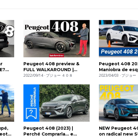
r
Peugeot 408 preview &
Peugeot 408 20
E?
FULL WALKAROUND |
Maniobra de esq
batchreviews
2022/09/14
プジョー ４０８
(moose test) y es
2023/04/03
プジョー 
km77.com
upé,
Peugeot 408 (2023) |
NEW Peugeot 408
geot
Perché Comprarla... e
on radical new 