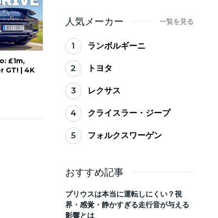
ない買い替えのタイミ
ング
人気メーカー
一覧を見る
1
ランボルギーニ
: £1m,
2
トヨタ
 GT! | 4K
3
レクサス
4
クライスラー・ジープ
5
フォルクスワーゲン
おすすめ記事
プリウスは本当に運転しにくい？視
界・感覚・静かすぎる走行音が与える
影響とは