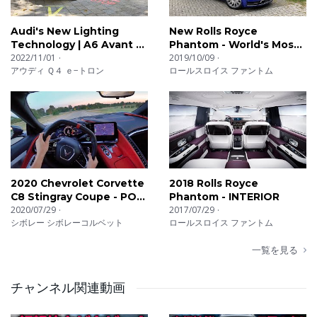
Audi's New Lighting
New Rolls Royce
Technology | A6 Avant e-
Phantom - World's Most
Tron
2022/11/01
Luxurious Car!
2019/10/09
アウディ Ｑ４ ｅ−トロン
ロールスロイス ファントム
2020 Chevrolet Corvette
2018 Rolls Royce
C8 Stingray Coupe - POV
Phantom - INTERIOR
First Impressions
2020/07/29
2017/07/29
シボレー シボレーコルベット
ロールスロイス ファントム
一覧を見る
チャンネル関連動画