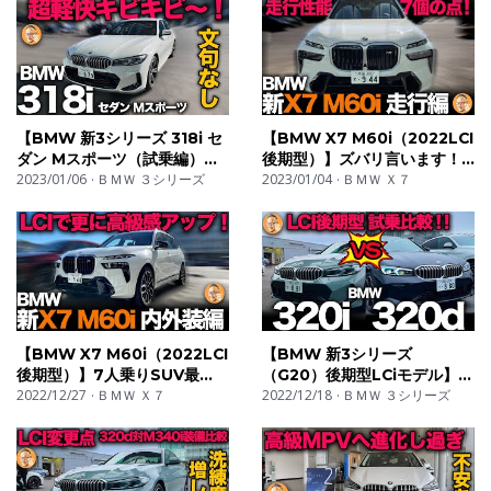
【BMW 新3シリーズ 318i セ
【BMW X7 M60i（2022LCI
ダン Mスポーツ（試乗編）】
後期型）】ズバリ言います！
ベースグレードでこの走行フ
2023/01/06
ＢＭＷ ３シリーズ
走行で見えた7個のポイントを
2023/01/04
ＢＭＷ Ｘ７
ィール！文句なしの走りを高
具体的に解説！
評価！[2022LCI後期モデル
（G20）]
【BMW X7 M60i（2022LCI
【BMW 新3シリーズ
後期型）】7人乗りSUV最
（G20）後期型LCiモデル】
強！マイナーチェンジで高級
2022/12/27
ＢＭＷ Ｘ７
320i vs 320d ガチンコ試乗
2022/12/18
ＢＭＷ ３シリーズ
感がさらにアップ！？
比較！！