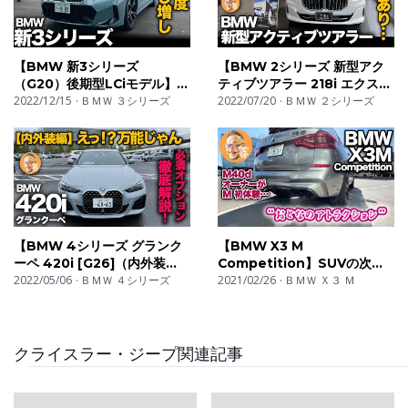
【BMW 新3シリーズ
【BMW 2シリーズ 新型アク
（G20）後期型LCiモデル】
ティブツアラー 218i エクスク
マイナーチェンジにて「大人
2022/12/15
ＢＭＷ ３シリーズ
ルーシブ】高級感アップ！？…
2022/07/20
ＢＭＷ ２シリーズ
の雰囲気」へ新進化！320dと
ただ現BMWオーナー視点の不
M340iの装備比較ご紹介！
満な点アリ[ NEW Active
Tourer 218i Exclusive]
【BMW 4シリーズ グランク
【BMW X3 M
ーペ 420i [G26]（内外装
Competition】SUVの次元
編）】万能すぎるスポーツク
2022/05/06
ＢＭＷ ４シリーズ
を超えたマシンをX3 M40dオ
2021/02/26
ＢＭＷ Ｘ３ Ｍ
ーペ！必須オプションや内外
ーナーが首都高で"大人のアト
装の特徴を徹底解説！[BMW
ラクション"を体感！
420i gran coupe m sport]
クライスラー・ジープ関連記事