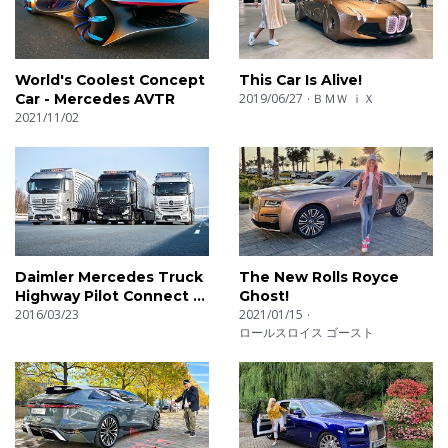
World's Coolest Concept
This Car Is Alive!
Car - Mercedes AVTR
2019/06/27
ＢＭＷ ｉＸ
2021/11/02
Daimler Mercedes Truck
The New Rolls Royce
Highway Pilot Connect -
Ghost!
Test Drive
2016/03/23
2021/01/15
ロールスロイス ゴースト