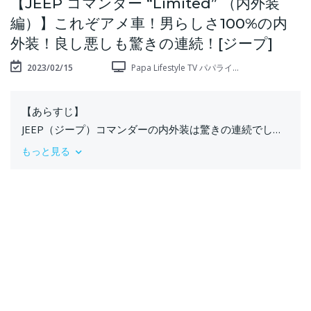
【JEEP コマンダー “Limited” （内外装
編）】これぞアメ車！男らしさ100%の内
外装！良し悪しも驚きの連続！[ジープ]
2023/02/15
Papa Lifestyle TV パパライ...
【あらすじ】
JEEP（ジープ）コマンダーの内外装は驚きの連続でし
た！良い悪いズバリ言わせていただきました！
もっと見る
========================
【JEEP（ジープ）コマンダー “Limited” 主要スペック】
全長×全幅×全高：4,770×1,860×1,730mm
ホイールベース：2,780mm
車両重量：1870kg（サンルーフ付：1890kg）
エンジン：2L直列4気筒ディーゼルターボエンジン
駆動方式：4WD
トランスミッション：9速AT