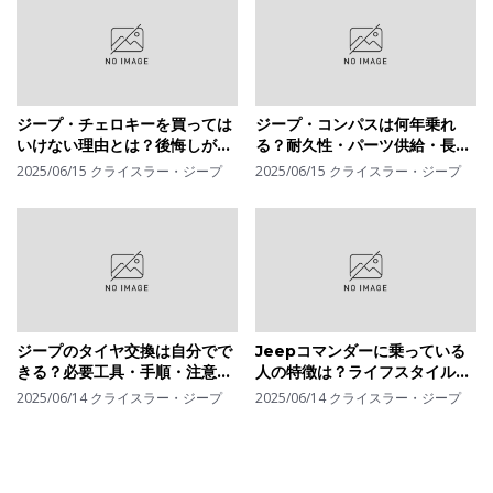
ジープ・チェロキーを買っては
ジープ・コンパスは何年乗れ
いけない理由とは？後悔しがち
る？耐久性・パーツ供給・長持
なポイントと対策法を紹介
ちさせる使い方を解説
2025/06/15
クライスラー・ジープ
2025/06/15
クライスラー・ジープ
ジープのタイヤ交換は自分でで
Jeepコマンダーに乗っている
きる？必要工具・手順・注意点
人の特徴は？ライフスタイル・
までわかる初心者向けガイド
年齢層・選ばれる理由を調査
2025/06/14
クライスラー・ジープ
2025/06/14
クライスラー・ジープ