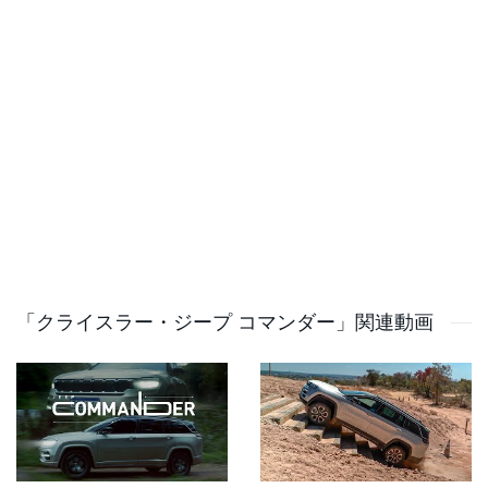
最高出力：170PS/3,750rpm
最大トルク：350Nm/1,750～2,500rpm
燃費（WLTCモード）：13.9km/L
タイヤサイズ：235/55R18
メーカー希望小売価格 ¥5,970,000（税込）
乗車定員：7名（3列シート）
========================
★チャンネル登録お願いします。Please subscribe★
http://www.youtube.com/channel/UCryLToGHddI88wRRdl
sub_confirmation=1
「クライスラー・ジープ コマンダー」関連動画
【プロフィール】
都内在住のヤス兄です。
二児とママとの4人家族で仲良く過ごしてます。
子供とできるだけたくさんの思い出を作るため旅行や遊
び