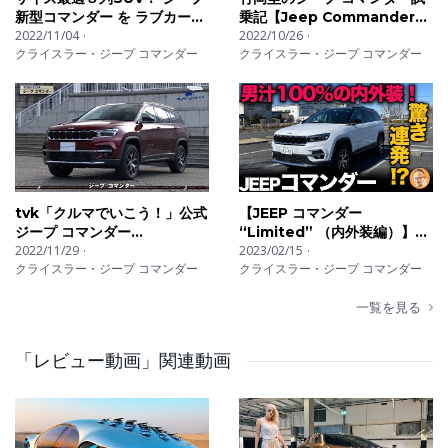
新型コマンダー を ラブカーズ
乗記【Jeep Commander】
TV 河口まなぶ が内外装チェ
2022/11/04
7人乗車の新型ミッドサイズ
2022/10/26
クライスラー・ジープ コマンダー
クライスラー・ジープ コマンダー
ック＆試乗インプレッション
SUV
でお届け！
tvk「クルマでいこう！」公式
【JEEP コマンダー
ジープ コマンダー
“Limited” （内外装編）】こ
2022/11/20放送(#759)
2022/11/29
れぞアメ車！男らしさ100%の
2023/02/15
クライスラー・ジープ コマンダー
クライスラー・ジープ コマンダー
内外装！良し悪しも驚きの連
続！[ジープ]
一覧を見る
「レビュー動画」関連動画