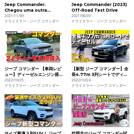
Jeep Commander.
Jeep Commander (2023)
なんでもかんでも全力で楽しんでます！
Chegou uma outra
Off-Road Test Drive
趣味でもある「車、グルメ、ファッション、旅行、音
dimensão para a sua
2021/11/09
2021/08/30
楽」などなど
クライスラー・ジープ コマンダー
クライスラー・ジープ コマンダー
aventura.
世のパパ達のための〜パパによる〜パパ専門チャンネル
「パパライフスタイルTV」を皆さんにお届けしてまー
す！
#ジープ #コマンダー #装
ジープ コマンダー 【車両レビ
【新型 ジープ コマンダー】全
ュー】ディーゼルエンジン搭
長4.77m 3列シートでディー
載の3列シートSUVが導入!! 実
2022/10/25
ゼル
2022/10/24
クライスラー・ジープ コマンダー
クライスラー・ジープ コマンダー
用性の高いミドルサイズ!! E-
CarLife with 五味やすたか
サイズ最適３列SUV！ ジープ
竹岡圭のジープ コマンダー試