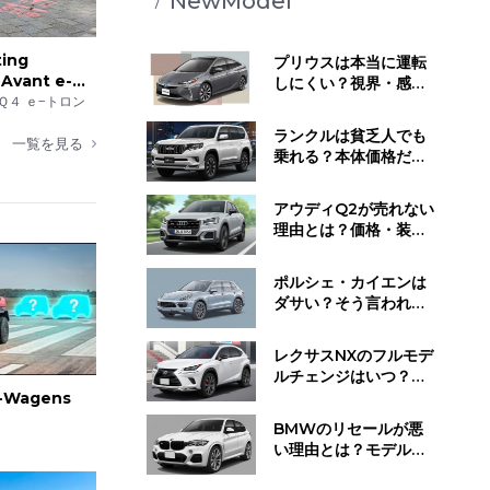
NewModel
ting
プリウスは本当に運転
 Avant e-
しにくい？視界・感
Ｑ４ ｅ−トロン
覚・静かすぎる走行音
が与える影響とは
ランクルは貧乏人でも
一覧を見る
乗れる？本体価格だけ
じゃない維持費と所有
するために必要な覚悟
アウディQ2が売れない
理由とは？価格・装
備・ライバル車と比べ
てわかった"不人気の正
ポルシェ・カイエンは
体"
ダサい？そう言われる
理由と"見せ方で変わ
る"デザイン評価のリア
レクサスNXのフルモデ
ル
ルチェンジはいつ？発
売時期・デザイン変
G-Wagens
更・今買うべきかの判
BMWのリセールが悪
断基準
い理由とは？モデル別
の値下がり傾向と損し