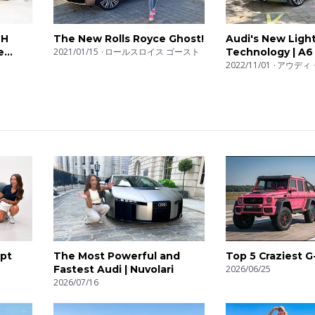
SH
The New Rolls Royce Ghost!
Audi's New Ligh
e
2021/01/15
ロールスロイス ゴースト
Technology | A6
Tron
2022/11/01
アウディ 
pt
The Most Powerful and
Top 5 Craziest 
Fastest Audi | Nuvolari
2026/06/25
2026/07/16