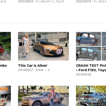
ギーニら
ウルス
2022/09/24
ランボルギーニ ウルス
SUV from MANS
2022/04/18
ランボル
I
h 五味やす
imbs
This Car Is Alive!
CRASH TEST Pic
2019/06/27
ＢＭＷ ｉＸ
– Ford F150, Toy
RAM 1500, Nissa
2019/03/26
ー