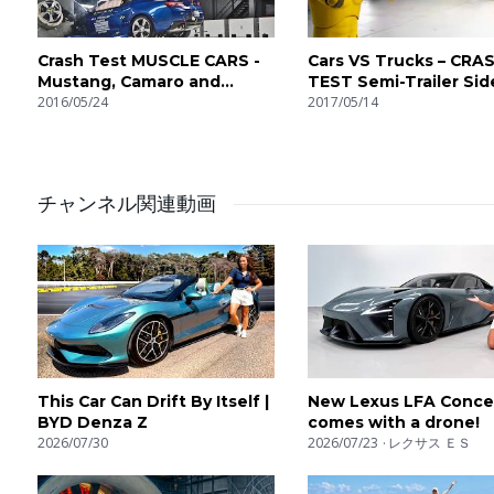
Crash Test MUSCLE CARS -
Cars VS Trucks – CRA
Mustang, Camaro and
TEST Semi-Trailer Sid
Challenger
2016/05/24
Underride
2017/05/14
チャンネル関連動画
This Car Can Drift By Itself |
New Lexus LFA Conce
BYD Denza Z
comes with a drone!
2026/07/30
2026/07/23
レクサス ＥＳ