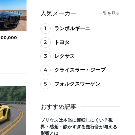
ない買い替えのタイミ
ング
人気メーカー
一覧を見る
1
ランボルギーニ
,000,000
2
トヨタ
3
レクサス
4
クライスラー・ジープ
5
フォルクスワーゲン
おすすめ記事
プリウスは本当に運転しにくい？視
界・感覚・静かすぎる走行音が与える
影響とは