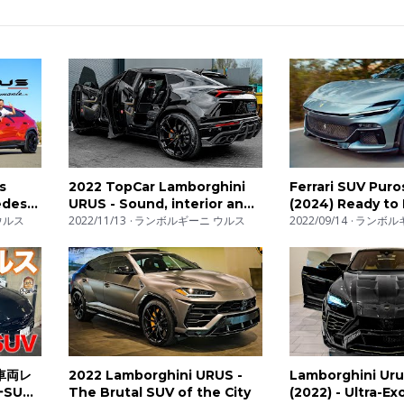
 first look at this incredible vehicle!
s
2022 TopCar Lamborghini
Ferrari SUV Pur
edes-
URUS - Sound, interior and
(2024) Ready to 
//
ウルス
Exterior Details (Wild SUV)
2022/11/13
ランボルギーニ ウルス
Lamborghini Uru
2022/09/14
ランボル
090271064
車両レ
2022 Lamborghini URUS -
Lamborghini Ur
UV!!
The Brutal SUV of the City
(2022) - Ultra-Ex