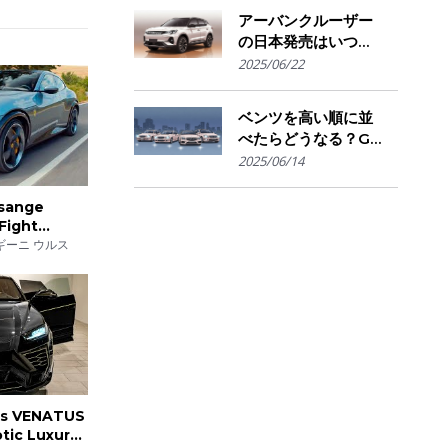
きかの判断基準
アーバンクルーザー
の日本発売はいつ？
国内導入の可能性と
2025/06/22
ライバル車との比較
を予想
ベンツを高い順に並
べたらどうなる？G
クラスからSマイバ
2025/06/14
ッハまで"価格で見
る"憧れの階層図
osange
Fight
s
ギーニ ウルス
us VENATUS
otic Luxury