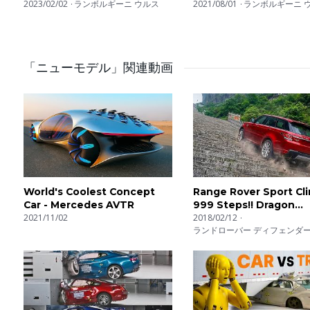
Snake // DRAG & ROLL RACE
2023/02/02
ランボルギーニ ウルス
SUVになってもランボル
2021/08/01
ランボルギーニ 
しさ満点!! LAMBORGHIN
URUS E-CarLife wit
たか
「ニューモデル」関連動画
World's Coolest Concept
Range Rover Sport Cl
Car - Mercedes AVTR
999 Steps!! Dragon
2021/11/02
Challenge
2018/02/12
ランドローバー ディフェンダ