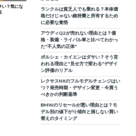
サい？気にな
ランクルは貧乏人でも乗れる？本体価
説
格だけじゃない維持費と所有するため
に必要な覚悟
アウディQ2が売れない理由とは？価
格・装備・ライバル車と比べてわかっ
た"不人気の正体"
ポルシェ・カイエンはダサい？そう言
われる理由と"見せ方で変わる"デザイ
ン評価のリアル
レクサスNXのフルモデルチェンジはい
つ？発売時期・デザイン変更・今買う
べきかの判断基準
BMWのリセールが悪い理由とは？モ
デル別の値下がり傾向と損しない買い
替えのタイミング