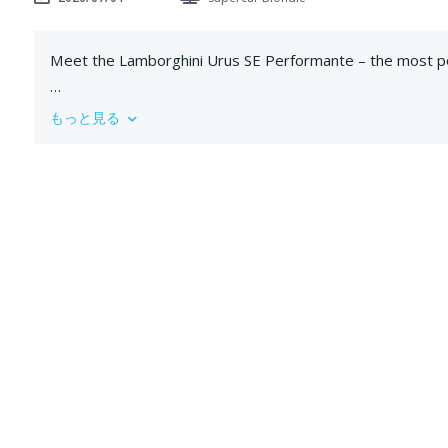
Meet the Lamborghini Urus SE Performante – the most po
We welcome our new presenter, Cloe to the channel and sh
もっと見る
Lamborghini's wildest Super SUV yet, and trust us, this 
Under the hood: a 4.0L twin-turbo V8 paired with a perm
Nm of torque – the highest combined output in Urus histo
But it's not just about raw power. Lamborghini went all in
aero efficiency and brake cooling while dropping the powe
And for the first time on a Urus, the all-new AURA dual-ch
by 25%, so you get next-level driving precision without sa
This is the Super SUV at its absolute peak, and Cloe got to 