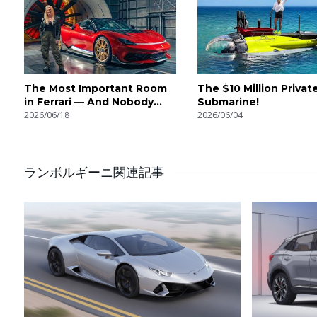
The Most Important Room
The $10 Million Privat
in Ferrari — And Nobody
Submarine!
Knows It Exists
2026/06/18
2026/06/04
ランボルギーニ関連記事