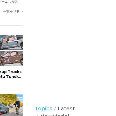
ORY!
ギーニ ウルス
一覧を見る
kup Trucks
ota Tundra,
n Titan
Topics
Latest