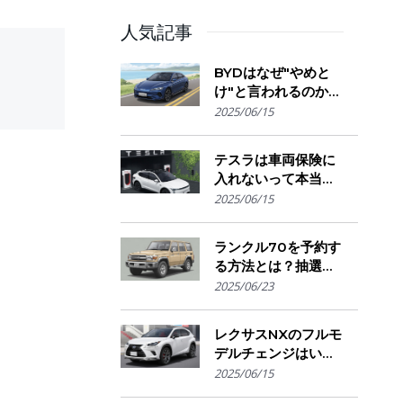
人気記事
BYDはなぜ"やめと
け"と言われるのか？
購入を迷う人が気に
2025/06/15
なる評判・信頼性・
故障リスクの実態を
テスラは車両保険に
解説
nd 1000
入れないって本当？
保険会社の対応とオ
2025/06/15
ーナーが選ぶ補償の
選び方とは
osting
ランクル70を予約す
る方法とは？抽選方
式・販売店選び・購
2025/06/23
入のコツ
brations
レクサスNXのフルモ
デルチェンジはい
つ？発売時期・デザ
2025/06/15
イン変更・今買うべ