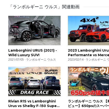
「ランボルギーニ ウルス」関連動画
Huge thank you to Lamborghini for hosting us and giving us a
You can follow us on:
https://www.instagram.com/supercarblondie
https://www.facebook.com/supercarblondie
https://www.twitter.com/supercarblondie
Lamborghini URUS (2021) -
2023 Lamborghini Uru
https://www.tiktok.com/@supercarblondie
Wild Luxury SUV!
Performante vs Merc
https://www.supercarblondie.com
2021/07/05
ランボルギーニ ウルス
AMG G63 4x4 Squared 
2023/02/14
ランボルギーニ 
https://www.snapchat.com/discover/Supercar_Blondie/
$350,000 Boss Battle
Rivian R1S vs Lamborghini
ランボルギーニ ウルス 【
Urus vs Shelby F-150 Super
ビュー】650psのスーパーS