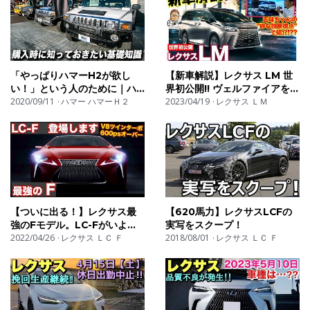
「やっぱりハマーH2が欲し
【新車解説】レクサス LM 世
い！」という人のために｜ハ
界初公開!! ヴェルファイアを買
マーH2購入ガイド
2020/09/11
ハマー ハマーＨ２
う（らしい!?）五味ちゃん
2023/04/19
レクサス ＬＭ
の"妙な独断視点"で紹介!! E-
CarLife with 五味やすたか
【ついに出る！】レクサス最
【620馬力】レクサスLCFの
強のFモデル。LC-Fがいよい
実写をスクープ！
よ発売開始か。LEXUS
2022/04/26
レクサス ＬＣ Ｆ
2018/08/01
レクサス ＬＣ Ｆ
LC500 LC-F