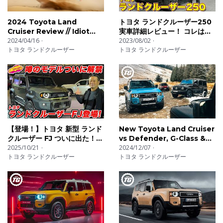
今回の動画では、ランドクルーザー300ハイブリッドの
2024 Toyota Land
トヨタ ランドクルーザー250
注目ポイント、既存モデルとの違い、価格予想、燃費、
Cruiser Review // Idiot
実車詳細レビュー！ コレは欲
災害時にも役立つ電源機能、そして本当に“買い”なのかに
Proof
2024/04/16
しい！魅力的1台が登場！
2023/08/02
ついて、専門的な視点から詳しく解説します。
トヨタ ランドクルーザー
トヨタ ランドクルーザー
ランドクルーザー300を検討している方、ランクル250や
レクサスLXと比較している方、そして次期マイナーチェ
ンジ情報が気になる方は、ぜひ最後までご覧ください。
📌 【車の雑誌】チャンネルでは、毎週最新のクルマ情報
【登場！】トヨタ 新型 ランド
New Toyota Land Cruiser
クルーザー FJ ついに出た！
vs Defender, G-Class &
や試乗レビューをお届けしています！
待望の末っ子は オフも本格
2025/10/21
Grenadier
2024/12/07
トヨタ ランドクルーザー
トヨタ ランドクルーザー
派！
👀 チャンネル登録＆高評価よろしくお願いします！
📩 コメントも大歓迎！皆さんのご意見・ご感想をぜひお
聞かせください！
📅 新作動画は毎週更新中！