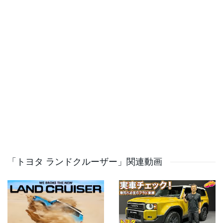
注目は、3.5L V6ツインターボにモーターを組み合わせた
パラレルハイブリッドシステム。最高出力は457ps、最
大トルクは790Nmとされ、現行の3.5Lガソリンターボや
3.3Lディーゼルターボを上回る、まさに歴代最強クラス
のスペックです。
さらに、燃費性能の向上、極低速域でのEV走行、1500W
のACアクセサリーコンセント、電動パワーステアリン
グ、ハイブリッド専用の足まわり制御など、単なる環境
対応ではなく、ランドクルーザーの「走破性」「信頼
性」「実用性」をさらに高める内容になりそうです。
「トヨタ ランドクルーザー」関連動画
一方で、気になるのは価格です。現行ZXの743万6000円
を大きく上回り、ハイブリッドは900万円台、もしGRス
ポーツに設定されれば1000万円超えの可能性もありま
す。