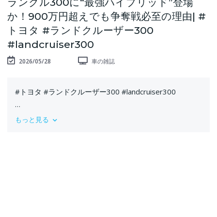
ランクル300に“最強ハイブリッド”登場
か！900万円超えでも争奪戦必至の理由| #
トヨタ #ランドクルーザー300
#landcruiser300
2026/05/28
車の雑誌
#トヨタ #ランドクルーザー300 #landcruiser300
ついに、ランドクルーザー300に本格ハイブリッドモデ
もっと見る
ルが日本導入される可能性が高まっています。
2025年6月に中東で初公開され、その後、欧州やオース
トラリアでも登場した「ランドクルーザー300 ハイブリ
ッド」。日本では長らく受注停止が続くなか、2026年秋
ごろの導入が有力視されており、大幅改良の目玉になる
可能性があります。