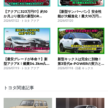
【アクアに323万円!?】約10
【新型サンバーバン】安全性
か月ぶり復活の新型GR
能が大幅進化！最大10万円の
SPORT、その価格に見合う価
2026/07/22
トヨタ アクア
値上げでも買う価値はあるの
2026/07/20
値はあるのか？| #トヨタ #ア
か？| #スバル #サンバーバン
クア #toyotaaqua
#subarusambar
【最安グレードが本命？】新
新型キックスは完全に別物！
型アクアX！燃費34.3km/L・
第3世代e-POWERの実力と
249.7万円の実力とは| #トヨ
2026/07/19
トヨタ アクア
424万円の価値| #日産 #キッ
2026/07/18
日産 キックス
タ #アクア #toyotaaqua
クス #nissankicks
トヨタ関連記事