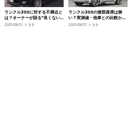
ランクル300に対する不満点と
ランクル300の後部座席は狭
は？オーナーが語る"良くない
い？実測値・他車との比較から
部分"と改善してほしいポイン
見る居住性の真実
2025/06/21
トヨタ
2025/06/21
トヨタ
ト