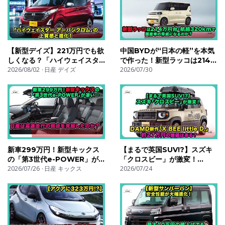
【新型デイズ】221万円でも欲
中国BYDが“日本の軽”を本気
しくなる？「ハイウェイスタ
で作った！新型ラッコは214万
ー アーバンクロム」の上質感
2026/08/02
日産 デイズ
円台・航続320kmで国産車の
2026/07/30
と進化！| #日産 #デイズ
脅威になるのか？| #byd #ラ
#nissandayz
ッコ #bydracco
新車299万円！新型キックス
【まるで英国SUV!?】スズキ
の「第3世代e-POWER」が
「クロスビー」が激変！
凄い…日産は高速走行の弱点を
2026/07/26
日産 キックス
DAMD新作「X BEE little
2026/07/24
克服したのか？| #日産 #キッ
D.」｜約27万円の価値はあ
クス #nissankicks
る？| #スズキ #クロスビー
#suzukiXBEE