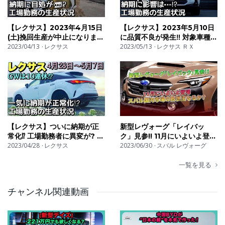
【レクサス】2023年4月15日
【レクサス】2023年5月10日
(土)挽回生産が中止になりまし
に品質不良が発生‼︎ 対象車種、
2023/04/13
た‼︎ 納期に目処が⁉︎
レクサス
納期に影響は⁉︎
2023/05/13
レクサス ＲＸ
【レクサス】ついに納期が正
新型レヴォーグ「レイバッ
常化⁉︎ 工場勤務者に異変が? 最
ク」見参!! 11月にいよいよ登
新情報‼︎
2023/04/28
レクサス
場 スバル国内市場の救世主
2023/06/30
スバル レヴォーグ
なるか？ | 車の雑誌
一覧を見る
チャンネル関連動画