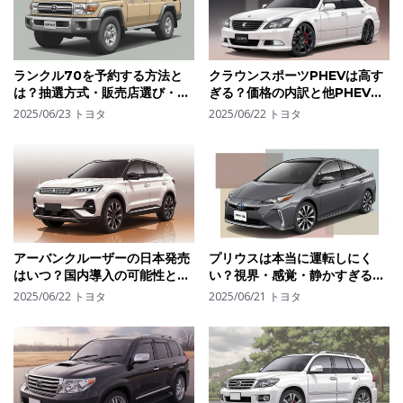
ランクル70を予約する方法と
クラウンスポーツPHEVは高す
は？抽選方式・販売店選び・購
ぎる？価格の内訳と他PHEVと
入のコツ
の性能差から見る判断材料
2025/06/23
トヨタ
2025/06/22
トヨタ
アーバンクルーザーの日本発売
プリウスは本当に運転しにく
はいつ？国内導入の可能性とラ
い？視界・感覚・静かすぎる走
イバル車との比較を予想
行音が与える影響とは
2025/06/22
トヨタ
2025/06/21
トヨタ