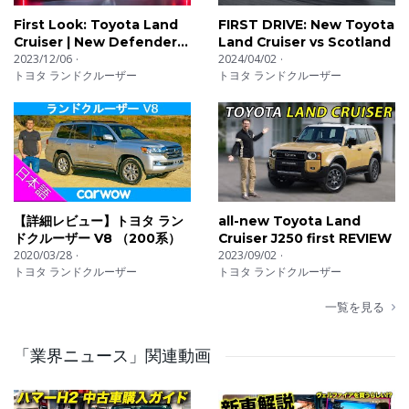
🔔 通知オンで最新動画を見逃さないようにしましょう！
First Look: Toyota Land
FIRST DRIVE: New Toyota
Cruiser | New Defender
Land Cruiser vs Scotland
Rival
2023/12/06
2024/04/02
📍 人気の動画もぜひチェック！
トヨタ ランドクルーザー
トヨタ ランドクルーザー
▶️ https://www.youtube.com/watch?
v=CjImm97RkOQ&t=5s
#車の雑誌 #クルマ好きと繋がりたい #試乗レビュー #新
型車 #カーライ
【詳細レビュー】トヨタ ラン
all-new Toyota Land
ドクルーザー V8 （200系）
Cruiser J250 first REVIEW
2020/03/28
2023/09/02
トヨタ ランドクルーザー
トヨタ ランドクルーザー
一覧を見る
「業界ニュース」関連動画