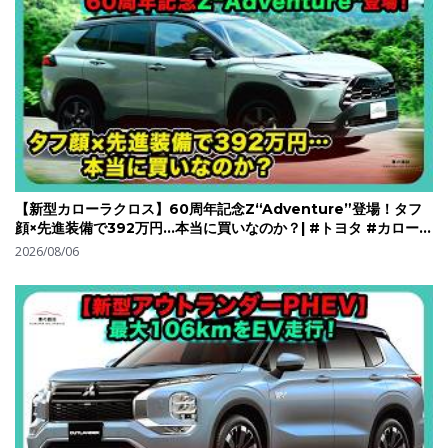
【新型カローラクロス】60周年記念Z“Adventure”登場！タフ
顔×先進装備で392万円…本当に買いなのか？| #トヨタ #カローラ
クロス #toyotacorollacross
2026/08/06