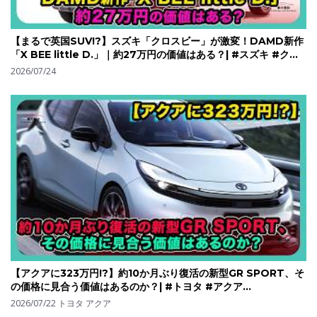
【まるで英国SUV!?】スズキ「クロスビー」が激変！DAMD新作
「X BEE little D.」｜約27万円の価値はある？| #スズキ #クロ
スビー #suzukiXBEE
2026/07/24
【アクアに323万円!?】約10か月ぶり復活の新型GR SPORT、そ
の価格に見合う価値はあるのか？| #トヨタ #アクア
#toyotaaqua
2026/07/22
トヨタ アクア