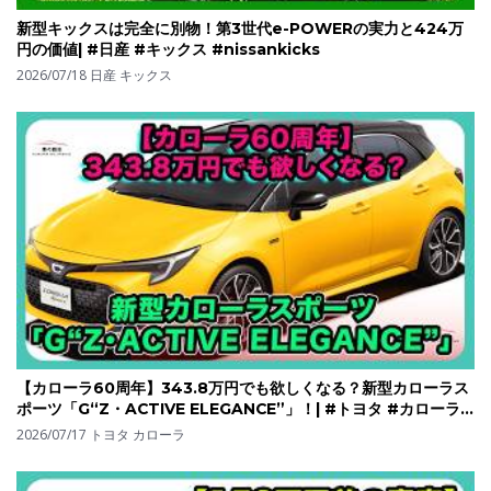
新型キックスは完全に別物！第3世代e-POWERの実力と424万
円の価値| #日産 #キックス #nissankicks
2026/07/18
日産 キックス
【カローラ60周年】343.8万円でも欲しくなる？新型カローラス
ポーツ「G“Z・ACTIVE ELEGANCE”」！| #トヨタ #カローラ
スポーツ #corollasport
2026/07/17
トヨタ カローラ