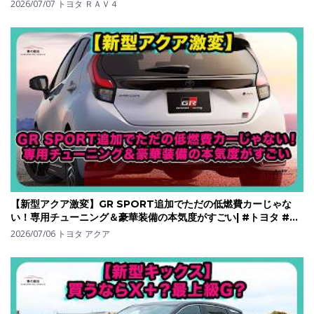
#toyotarav4
2026/07/07
トヨタ ＲＡＶ４
【新型アクア激変】GR SPORT追加でただの低燃費カーじゃな
い！専用チューニング＆豪華装備の本気度がすごい| #トヨタ #ア
クア #toyotaaqua
2026/07/06
トヨタ アクア