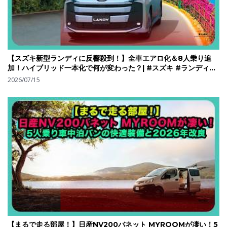
【スズキ新型ランディに反響殺到！】全車エアロ化＆8人乗り追
加！ハイブリッド一本化で何が変わった？| #スズキ #ランディ
#suzukilandy
2026/07/15
【まるで走る部屋！】日産NV200バネット MYROOMが凄い！5