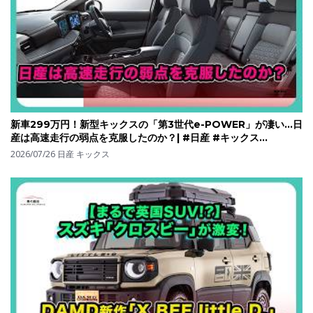
新車299万円！新型キックスの「第3世代e-POWER」が凄い…日
産は高速走行の弱点を克服したのか？| #日産 #キックス
#nissankicks
2026/07/26
日産 キックス