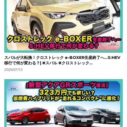
スバルが大転換！クロストレック e-BOXER生産終了へ…S:HEV
移行で何が変わる？| #スバル #クロストレック
#subarucrosstrek
2026/07/10