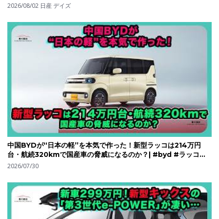
2026/08/02
日産 デイズ
中国BYDが“日本の軽”を本気で作った！新型ラッコは214万円
台・航続320kmで国産車の脅威になるのか？| #byd #ラッコ
#bydracco
2026/07/30