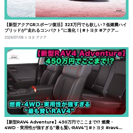
【新型アクアGRスポーツ復活】323万円でも欲しい？低燃費ハイ
ブリッドが“走れるコンパクト”に進化！| #トヨタ #アクア
#toyotaaqua
2026/07/08
トヨタ アクア
【新型RAV4 Adventure】450万円でここまで!? 燃費・
4WD・実用性が強すぎる“最も賢いRAV4”| #トヨタ #rav4