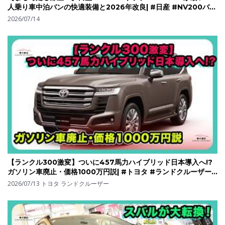
人乗り車中泊バンの快適装備と2026年改良| #日産 #NV200バネ
ットMYROOM #NV200VanetteMYROOM
2026/07/14
【ランクル300激変】ついに457馬力ハイブリッド日本導入へ!?
ガソリン車廃止・価格1000万円説| #トヨタ #ランドクルーザー
300 #toyotalandcruiser300
2026/07/13
トヨタ ランドクルーザー