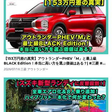
【153万円差の真実】アウトランダーPHEV「M」と最上級
BLACK Edition！本当に高い方を選ぶ価値はある？| #三菱 #ア
ウトランダーphev #outlanderphev
2026/07/16
三菱 アウトランダー