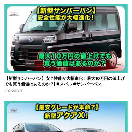
【新型サンバーバン】安全性能が大幅進化！最大10万円の値上げ
でも買う価値はあるのか？| #スバル #サンバーバン
#subarusambar
2026/07/20