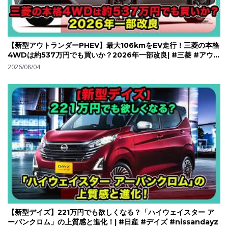
【新型アウトランダーPHEV】最大106kmをEV走行！三菱の本格
4WDは約537万円でも買いか？2026年一部改良| #三菱 #アウト
ランダーphev #outlanderphev
2026/08/04
【新型デイズ】221万円でも欲しくなる？「ハイウェイスター ア
ーバンクロム」の上質感と進化！| #日産 #デイズ #nissandayz