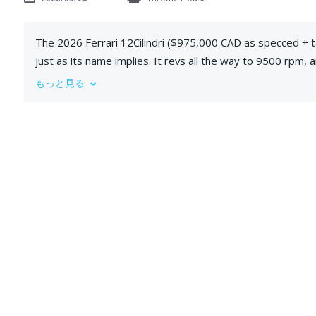
The 2026 Ferrari 12Cilindri ($975,000 CAD as specced + t
just as its name implies. It revs all the way to 9500 rpm
12Cilindri also offers a new exterior and interior design
もっと見る
this price point, does it live up to its expectations? Tho
Subscribe!
Huge thank you to @torontocarnut for loaning us their 12C
Videography: Karston Chong and Daniel Mason
Editing: Karston Chong
Sound: Harrison Dickson and Karston Chong
Magical Genius Logistics Planners: James Engelsman and 
Was present: Thomas Holland