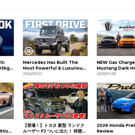
RS:
Mercedes Has Built The
NEW Gas Charge
5kg! |
Most Powerful & Luxurious
Mustang Dark Ho
Unimog Ever! | 4K
2026/03/23
Hellcat // DRAG 
2026/01/09
【登場！】トヨタ 新型 ランドク
2026 Honda Pre
‘90s
ルーザー FJ ついに出た！ 待望の
Review