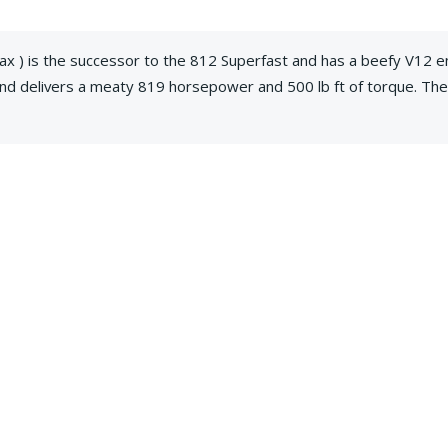
ax ) is the successor to the 812 Superfast and has a beefy V12 e
, and delivers a meaty 819 horsepower and 500 lb ft of torque. The
 that seems to have some people divided. But how does it drive? An
mas and James can’t wait to find out! We hope you enjoy the episod
ilindri and making this video possible
Joey Alford