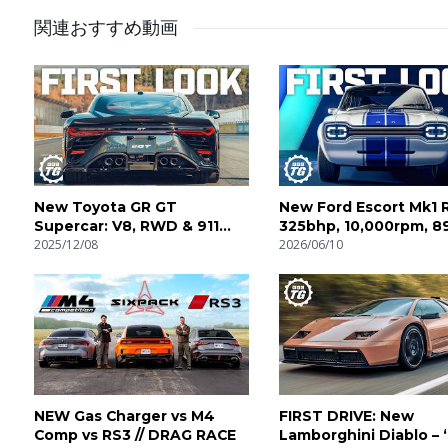
関連おすすめ動画
EXTRA THROTTLE HOUSE!
https://www.youtube.com/c/ExtraThrottleHouse
Throttle House Merch!
https://www.thethrottlehouse.com/merchandise/
Instagram!
New Toyota GR GT
New Ford Escort Mk1 
https://www.instagram.com/thethrottlehouse/
Supercar: V8, RWD & 911
325bhp, 10,000rpm, 89
GT3 Money! | 4K
2025/12/08
4K
2026/06/10
#Ferrari #12Cilindri #V1
NEW Gas Charger vs M4
FIRST DRIVE: New
Comp vs RS3 // DRAG RACE
Lamborghini Diablo – 