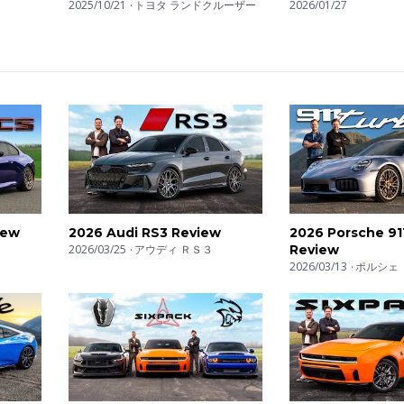
末っ子は オフも本格派！
2025/10/21
トヨタ ランドクルーザー
2026/01/27
iew
2026 Audi RS3 Review
2026 Porsche 91
2026/03/25
アウディ ＲＳ３
Review
2026/03/13
ポルシェ 