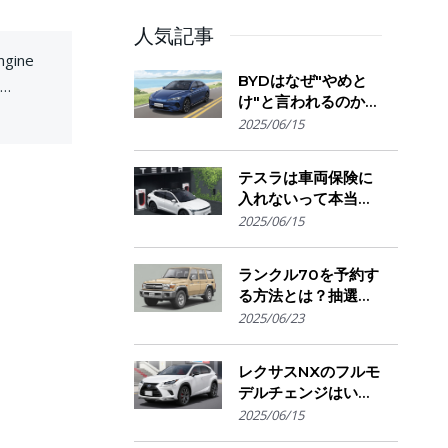
人気記事
ngine
BYDはなぜ"やめと
け"と言われるのか？
d at
購入を迷う人が気に
2025/06/15
e.
なる評判・信頼性・
故障リスクの実態を
テスラは車両保険に
解説
入れないって本当？
保険会社の対応とオ
2025/06/15
ーナーが選ぶ補償の
選び方とは
ランクル70を予約す
る方法とは？抽選方
式・販売店選び・購
2025/06/23
入のコツ
レクサスNXのフルモ
デルチェンジはい
つ？発売時期・デザ
2025/06/15
イン変更・今買うべ