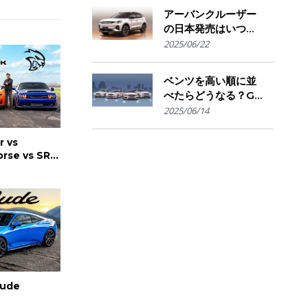
きかの判断基準
アーバンクルーザー
の日本発売はいつ？
国内導入の可能性と
2025/06/22
ライバル車との比較
を予想
ベンツを高い順に並
べたらどうなる？G
クラスからSマイバ
2025/06/14
ッハまで"価格で見
る"憧れの階層図
r vs
rse vs SRT
RACE
lude