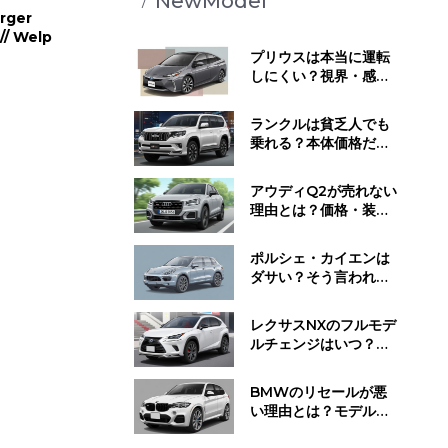
NewModel
rger
// Welp
プリウスは本当に運転
しにくい？視界・感
覚・静かすぎる走行音
が与える影響とは
ランクルは貧乏人でも
乗れる？本体価格だけ
じゃない維持費と所有
するために必要な覚悟
アウディQ2が売れない
理由とは？価格・装
備・ライバル車と比べ
てわかった"不人気の正
ポルシェ・カイエンは
体"
ダサい？そう言われる
理由と"見せ方で変わ
る"デザイン評価のリア
レクサスNXのフルモデ
ル
ルチェンジはいつ？発
売時期・デザイン変
更・今買うべきかの判
BMWのリセールが悪
断基準
い理由とは？モデル別
の値下がり傾向と損し