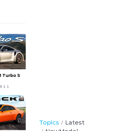
1 Turbo S
９１１
Topics
Latest