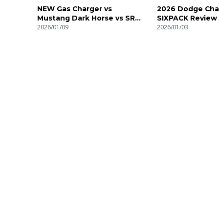
NEW Gas Charger vs
2026 Dodge Cha
Mustang Dark Horse vs SRT
SIXPACK Review 
Hellcat // DRAG RACE
2026/01/09
2026/01/03