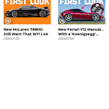
New McLaren 788HS:
New Ferrari V12 Manual…
Still Want That W1? | 4K
With a ‘Koenigsegg’
2026/07/09
Gearbox! | 4K
2026/07/04