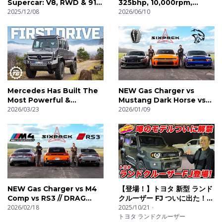
Supercar: V8, RWD & 911
325bhp, 10,000rpm,
GT3 Money! | 4K
2025/12/08
895kg! | 4K
2026/06/10
Service & Feedback
https://www.bbcstudios.com/contact/contact-us/
00:00 Ford Escort Mk1 RS Intro
01:20 How Much?!
01:56 Exterior Walkaround
Mercedes Has Built The
NEW Gas Charger vs
02:30 Billet Aluminium Everywhere
Most Powerful &
Mustang Dark Horse vs
Luxurious Unimog Ever! |
2026/03/23
SRT Hellcat // DRAG RACE
2026/01/09
03:30 What’s In The Boot?
4K
04:14 Interior Explainer
04:38 Carbon Roll Cage & Helmet Holders
05:09 Steering Wheel + Switchgear
06:06 Manual Gearbox!
06:55 A Key Detail
07:24 Breitling Clocks
NEW Gas Charger vs M4
【登場！】トヨタ 新型 ランド
Comp vs RS3 // DRAG
クルーザー FJ ついに出た！
08:05 Who Makes This Car?
RACE
2026/02/18
待望の末っ子は オフも本格
2025/10/21
08:48 Here’s One They Made Earlier…
トヨタ ランドクルーザー
派！