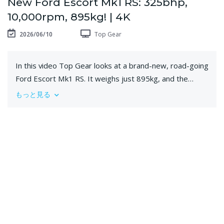
New Ford Escort Mk1 RS: 325bhp,
10,000rpm, 895kg! | 4K
2026/06/10
Top Gear
In this video Top Gear looks at a brand-new, road-going
Ford Escort Mk1 RS. It weighs just 895kg, and the
bespoke 2.1-litre engine produces 325bhp and revs to
もっと見る
10,000rpm! Officially licensed by Ford, it’s been
engineered by Boreham Motorworks, a sister company
to Evoluto, who recently created a Ferrari F355-based
restomod.
🚗 Ford Escort Mk1 RS from Boreham Motorworks
🎤 Ollie Marriage
🎥 Subscribe to Top Gear YouTube:
http://bit.ly/SubscribeToTopGear