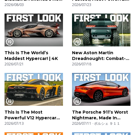
Hypercar! | 4K
2026/08/03
SUV! | 4K
2026/07/23
This Is The World’s
New Aston Martin
Maddest Hypercar! | 4K
Dreadnought: Combat-
2026/07/21
Ready V12 Supertruck! |
2026/07/18
4K
This Is The Most
The Porsche 911’s Worst
Powerful V12 Hypercar
Nightmare, Made In
Ever! | 4K
2026/07/13
China! | 4K
2026/07/11
ポルシェ ９１１