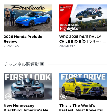
09:08 Official Sanctioned By Ford
09:48 Trick New Suspension
10:38 A Feature Shared With The GMA T.50
11:06 What’s That Funny Bulge?
11:54 Two Different Engines!
12:24 10,000rpm TEN-K
2026 Honda Prelude
WRC 2025 Rd.11 RALLY
14:56 Dyno Run To 10,000rpm!
Review
CHILE BIO BÍO | ラリー・チ
2026/01/27
リ・ビオビオ ハイライト動画 |
2025/09/17
15:19 155bhp Per Litre
TOYOTA GAZOO Racing
16:33 All-New Suspension
17:07 911 GT3-Beating Power To Weight
チャンネル関連動画
17:35 Rivals
18:05 The Ultimate B-Road Machine
New Hennessey
This Is The World’s
Blackbird: America's New
Fastest, Most Powerful