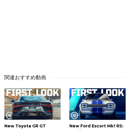
⏪ Subscribe to Top Gear Classic YouTube:
http://bit.ly/SubscribeToTopGear
📖 Subscribe to Top Gear Magazine: https://top-
gear.visitlink.me/YeyndO
🎧 Top Gear Magazine Podcast:
https://topgear.podlink.to/Podcast
✉️ Top Gear Newsletter:
https://www.topgear.com/newsletter-signup
🛍️ Top Gear Shop: https://www.topgear.com/shop
関連おすすめ動画
Follow Top Gear ⬇️
Instagram: https://www.instagram.com/topgear/
Facebook: https://www.facebook.com/topgear
TikTok: https://www.tiktok.com/@topgear
X/Twitter: https://x.com/BBC_TopGear
New Toyota GR GT
New Ford Escort Mk1 RS:
This is a commercial channel from BBC Studios.