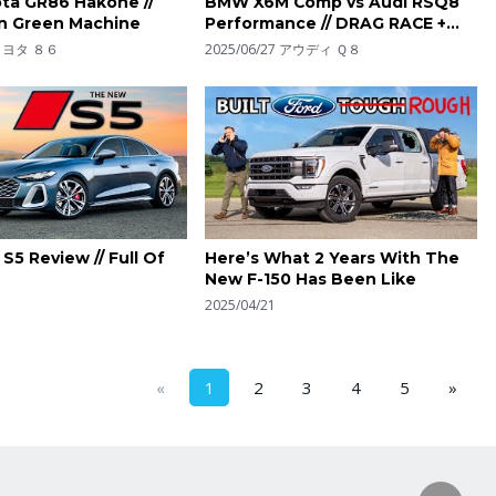
ta GR86 Hakone //
BMW X6M Comp vs Audi RSQ8
n Green Machine
Performance // DRAG RACE +
Review
トヨタ ８６
2025/06/27
アウディ Ｑ８
S5 Review // Full Of
Here’s What 2 Years With The
New F-150 Has Been Like
2025/04/21
«
1
2
3
4
5
»