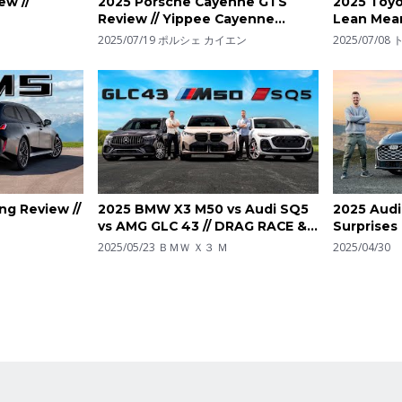
ew //
2025 Porsche Cayenne GTS
2025 Toyo
Review // Yippee Cayenne
Lean Mea
Motherfu…
2025/07/19
ポルシェ カイエン
2025/07/08
g Review //
2025 BMW X3 M50 vs Audi SQ5
2025 Audi 
vs AMG GLC 43 // DRAG RACE &
Surprises
Review
2025/05/23
ＢＭＷ Ｘ３ Ｍ
2025/04/30