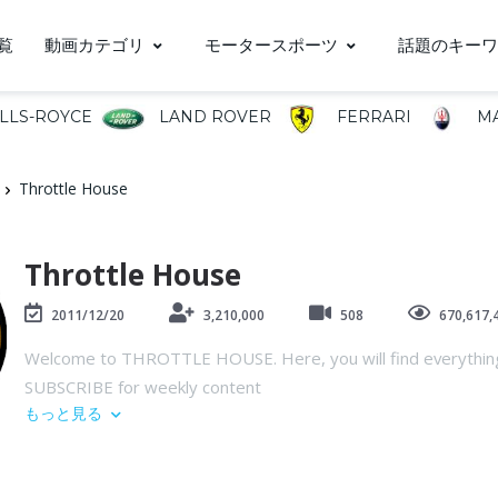
覧
動画カテゴリ
モータースポーツ
話題のキーワ
LLS-ROYCE
LAND ROVER
FERRARI
MA
Throttle House
Throttle House
2011/12/20
3,210,000
508
670,617,
Welcome to THROTTLE HOUSE. Here, you will find everything f
SUBSCRIBE for weekly content
もっと見る