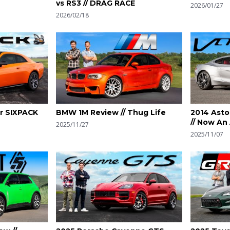
vs RS3 // DRAG RACE
2026/01/27
１
2026/02/18
r SIXPACK
BMW 1M Review // Thug Life
2014 Asto
// Now An
2025/11/27
2025/11/07