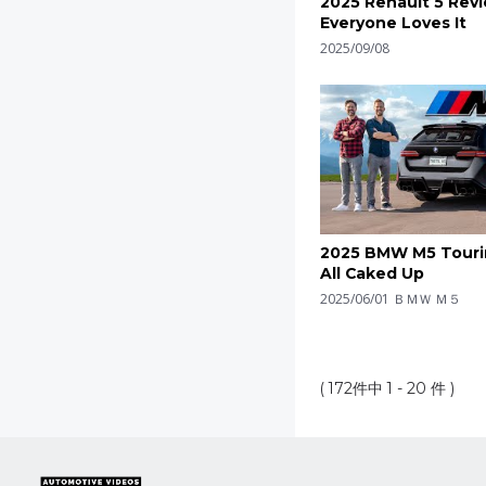
2025 Renault 5 Revi
Everyone Loves It
2025/09/08
2025 BMW M5 Tourin
All Caked Up
2025/06/01
ＢＭＷ Ｍ５
( 172件中 1 - 20 件 )