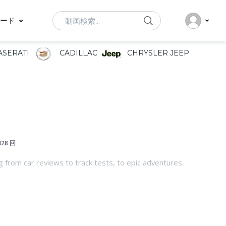
Search
ード
SERATI
CADILLAC
CHRYSLER JEEP
428 回
rom car reviews to track tests, to epic adventures.