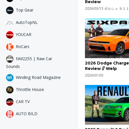
Review
2026/03/13
ポルシェ ９１
Top Gear
AutoTopNL
YOUCAR
RoCars
NM2255 | Raw Car
2026 Dodge Charge
Sounds
Review // Welp
2026/01/03
Winding Road Magazine
Throttle House
CAR TV
AUTO BILD