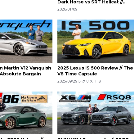
Dark Horse vs SRT Hellcat //
DRAG RACE
2026/01/09
n Martin V12 Vanquish
2025 Lexus IS 500 Review // The
 Absolute Bargain
V8 Time Capsule
2025/09/29
レクサス ＩＳ