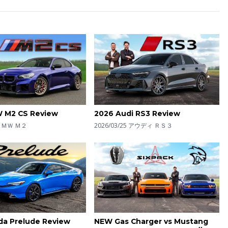
 M2 CS Review
2026 Audi RS3 Review
ＢＭＷ Ｍ２
2026/03/25
アウディ ＲＳ３
da Prelude Review
NEW Gas Charger vs Mustang