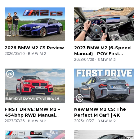
#BMW #M2 #C
2026 BMW M2 CS Review
2023 BMW M2 (6-Speed
2026/05/10
ＢＭＷ Ｍ２
Manual) - POV First
Impressions
2023/04/08
ＢＭＷ Ｍ２
FIRST DRIVE: BMW M2 –
New BMW M2 CS: The
454bhp RWD Manual
Perfect M Car? | 4K
Coupe + Cayman GT4 &
2023/07/26
ＢＭＷ Ｍ２
2025/10/27
ＢＭＷ Ｍ２
BMW 1M Comparison |
Top Gear