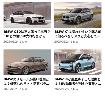
BMW G30は不人気って本当？
BMW X1は壊れやすい？購入前
F10との違いや売れ行きから見
に知るべきリスクと安心して乗
るモデルの立ち位置とは
るための選び方とは
2025/06/24
ＢＭＷ
2025/06/24
ＢＭＷ
BMWのリセールが悪い理由と
BMW i3が生産終了した理由と
は？値落ちの早さ・需要バラン
は？EV先駆者が消えた背景と次
スから見る損しない選び方
世代モデルへの転換
2025/06/23
ＢＭＷ
2025/06/22
ＢＭＷ