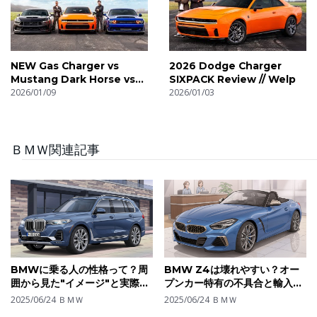
NEW Gas Charger vs
2026 Dodge Charger
Mustang Dark Horse vs
SIXPACK Review // Welp
SRT Hellcat // DRAG RACE
2026/01/09
2026/01/03
ＢＭＷ関連記事
BMWに乗る人の性格って？周
BMW Z4は壊れやすい？オー
囲から見た"イメージ"と実際の
プンカー特有の不具合と輸入車
オーナー像のギャップを分析
ならではの維持の工夫を解説
2025/06/24
ＢＭＷ
2025/06/24
ＢＭＷ