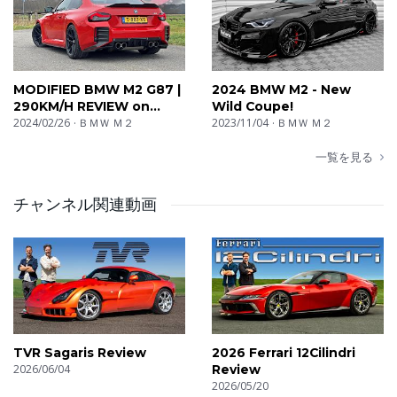
MODIFIED BMW M2 G87 |
2024 BMW M2 - New
290KM/H REVIEW on
Wild Coupe!
AUTOBAHN
2024/02/26
ＢＭＷ Ｍ２
2023/11/04
ＢＭＷ Ｍ２
一覧を見る
チャンネル関連動画
TVR Sagaris Review
2026 Ferrari 12Cilindri
2026/06/04
Review
2026/05/20