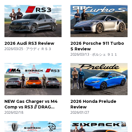
2026 Audi RS3 Review
2026 Porsche 911 Turbo
2026/03/25
アウディ ＲＳ３
S Review
2026/03/13
ポルシェ ９１１
NEW Gas Charger vs M4
2026 Honda Prelude
Comp vs RS3 // DRAG
Review
RACE
2026/02/18
2026/01/27