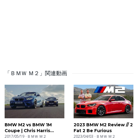
Editing: Karston Chong
Sound: Harrison Dickson and Karston Chong
Magical Genius Logistics Planners: James Engelsman
and Joey Alford
Was present: Thomas Holland
EXTRA THROTTLE HOUSE!
「ＢＭＷ Ｍ２」関連動画
https://www.youtube.com/c/ExtraThrottleHouse
Throttle House Merch!
https://www.thethrottlehouse.com/merchandise/
Instagram!
BMW M2 vs BMW 1M
2023 BMW M2 Review // 2
https://www.instagram.com/thethrottlehouse/
Coupe | Chris Harris
Fat 2 Be Furious
Drives | Top Gear
2017/05/19
ＢＭＷ Ｍ２
2023/04/03
ＢＭＷ Ｍ２