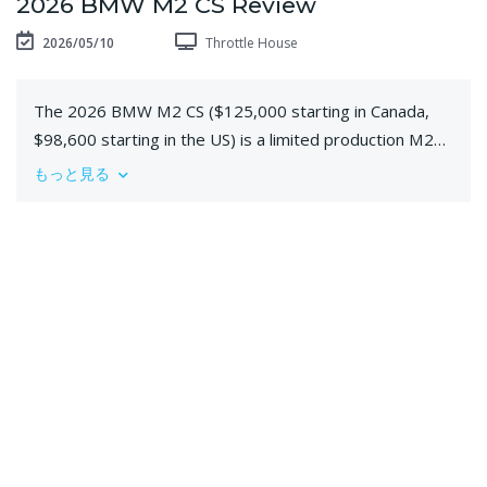
2026 BMW M2 CS Review
2026/05/10
Throttle House
The 2026 BMW M2 CS ($125,000 starting in Canada,
$98,600 starting in the US) is a limited production M2
that has been tweaked for more performance and less
もっと見る
weight. It has 50 more horsepower and weighs nearly
100 pounds less than the normal M2. It has also had its
suspension, transmission, steering, differential, and
several other bits retuned to provide a CS-specific
setup. But how does it drive? And do the thrills match
the price tag? Thomas and James can’t wait to find out!
We hope you enjoy the episode. Subscribe!
Videography: Karston Chong and Daniel Mason