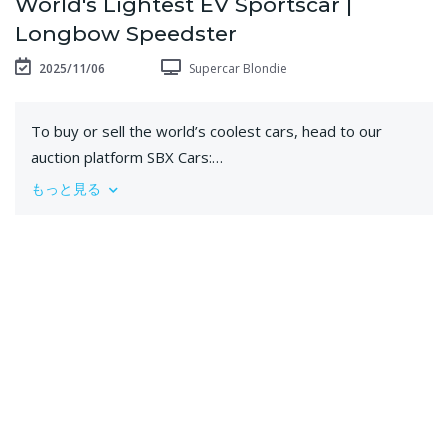
World's Lightest EV Sportscar |
Longbow Speedster
2025/11/06
Supercar Blondie
To buy or sell the world’s coolest cars, head to our
auction platform SBX Cars:
https://go.sbxcars.com/Longbow-Speedster
もっと見る
This is the Longbow Speedster, the world’s first
featherweight EV, and it’s completely British-made!
Built as an aesthetic dynamic demonstrator, the
Longbow went from initial drawing to fully working
prototype in just 6 months — a true engineering
milestone.
We’re the first people in the world to see it, and today