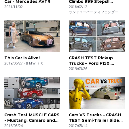
Car - Mercedes AVTR
Climbs 999 Steps!!
2021/11/02
Dragon Challenge
2018/02/12
ランドローバー ディフェンダー
This Car Is Alive!
CRASH TEST Pickup
2019/06/27
ＢＭＷ ｉＸ
Trucks – Ford F150,
Toyota Tundra, RAM
2019/03/26
1500, Nissan Titan
Crash Test MUSCLE CARS
Cars VS Trucks – CRASH
- Mustang, Camaro and
TEST Semi-Trailer Side
Challenger
2016/05/24
Underride
2017/05/14