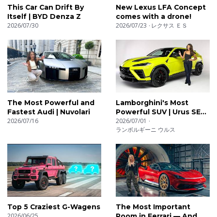
This Car Can Drift By
New Lexus LFA Concept
Itself | BYD Denza Z
comes with a drone!
2026/07/30
2026/07/23
レクサス ＥＳ
The Most Powerful and
Lamborghini's Most
Fastest Audi | Nuvolari
Powerful SUV | Urus SE
2026/07/16
Performante
2026/07/01
ランボルギーニ ウルス
Top 5 Craziest G-Wagens
The Most Important
2026/06/25
Room in Ferrari — And