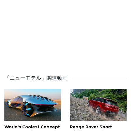
Emma Walsh takes a closer look at this incredible
creation to find out what makes it one of the most
exciting new EVs on the planet!
You can follow us on:
https://www.instagram.com/supercarblondie
https://www.facebook.com/supercarblondie
https://www.twitter.com/supercarblondie
https://www.tiktok.com/@supercarblondie
「ニューモデル」関連動画
https://www.supercarblondie.com
https://www.snapchat.com/discover/Supercar_Blondie/090
World's Coolest Concept
Range Rover Sport