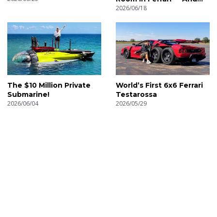
Nobody Knows It Exists
2026/06/18
The $10 Million Private
World’s First 6x6 Ferrari
Submarine!
Testarossa
2026/06/04
2026/05/29