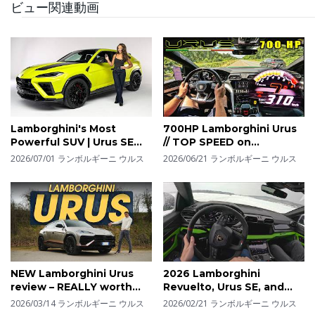
ビュー関連動画
重心のシルエットが特徴的です。流れるようなライン
や、大きなエアインテークが、スポーティで力強い印象
を与えます。
Lamborghini's Most
700HP Lamborghini Urus
Powerful SUV | Urus SE
// TOP SPEED on
Performante
AUTOBAHN
2026/07/01
ランボルギーニ ウルス
2026/06/21
ランボルギーニ ウルス
NEW Lamborghini Urus
2026 Lamborghini
review – REALLY worth
Revuelto, Urus SE, and
£270k!?
Temerario at Esperienza
2026/03/14
ランボルギーニ ウルス
2026/02/21
ランボルギーニ ウルス
Neve - POV Ice Drive