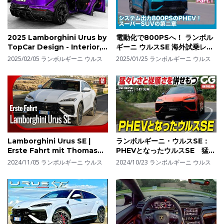
2025 Lamborghini Urus by
電動化で800PSへ！ ランボル
TopCar Design - Interior,
ギーニ ウルスSE 海外試乗レビ
Exterior and Drive
ュー Part.1 by 島下泰久
2025/02/05
ランボルギーニ ウルス
2025/01/25
ランボルギーニ ウルス
Lamborghini Urus SE |
ランボルギーニ・ウルスSE：
Erste Fahrt mit Thomas
PHEVとなったウルスSE 猛々
Geiger
しさと従順さを併せもつ CG
2024/11/05
ランボルギーニ ウルス
2024/10/23
ランボルギーニ ウルス
編集長の小野光陽がレビューし
ます