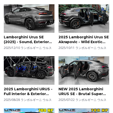
Lamborghini Urus SE
2025 Lamborghini Urus SE
(2025) - Sound, Exterior
Akrapovic - Wild Exotic
and Interior Details
Sport SUV!
2025/12/10
ランボルギーニ ウルス
2025/10/11
ランボルギーニ ウルス
2025 Lamborghini URUS -
NEW 2025 Lamborghini
Full interior & Exterior
URUS SE - Brutal Super
Details
SUV!
2025/08/28
ランボルギーニ ウルス
2025/07/22
ランボルギーニ ウルス