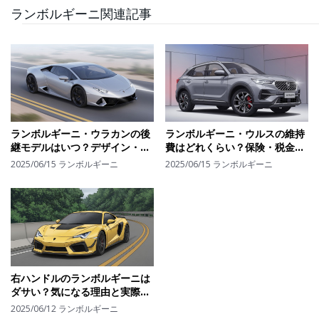
ランボルギーニ関連記事
ランボルギーニ・ウラカンの後
ランボルギーニ・ウルスの維持
継モデルはいつ？デザイン・ス
費はどれくらい？保険・税金・
ペック予想と注目の電動化動向
タイヤ交換までリアルなコスト
2025/06/15
ランボルギーニ
2025/06/15
ランボルギーニ
を解説
を公開
右ハンドルのランボルギーニは
ダサい？気になる理由と実際に
選ぶ人の傾向を解説
2025/06/12
ランボルギーニ