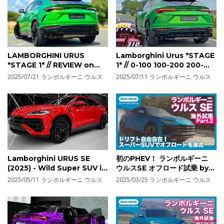
LAMBORGHINI URUS
Lamborghini Urus *STAGE
*STAGE 1* // REVIEW on
1* // 0-100 100-200 200-
AUTOBAHN
300 POV & LOUD SOUND!
2025/07/21
ランボルギーニ ウルス
2025/07/11
ランボルギーニ ウルス
Lamborghini URUS SE
初のPHEV！ ランボルギーニ
(2025) - Wild Super SUV in
ウルスSE オフロード試乗 by
details
島下泰久
2025/05/11
ランボルギーニ ウルス
2025/03/25
ランボルギーニ ウルス