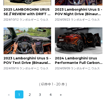
2025 LAMBORGHINI URUS
2023 Lamborghini Urus S -
SE // REVIEW with DRIFT &
POV Night Drive (Binaural
DIRT road!
Audio)
2024/10/12
ランボルギーニ ウルス
2024/09/23
ランボルギーニ ウルス
2023 Lamborghini Urus S -
2024 Lamborghini Urus
POV Test Drive (Binaural
Performante Full Carbon
Audio)
by TopCar Design
2024/09/16
ランボルギーニ ウルス
2024/09/09
ランボルギーニ ウルス
( 61件中 1 - 20 件 )
«
1
2
3
4
»