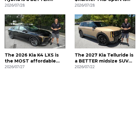
midsize SUV than a
2026/07/28
the BEST midsize 2-row
2026/07/28
Hyundai Santa Fe
SUV
The 2026 Kia K4 LXS is
The 2027 Kia Telluride is
the MOST affordable
a BETTER midsize SUV
new compact sedan
2026/07/27
than a Hyundai Palisade
2026/07/22