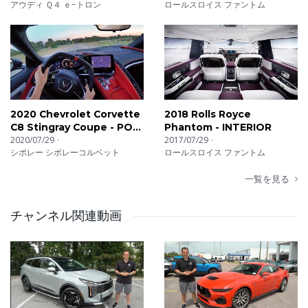
アウディ Ｑ４ ｅ−トロン
ロールスロイス ファントム
2020 Chevrolet Corvette
2018 Rolls Royce
C8 Stingray Coupe - POV
Phantom - INTERIOR
First Impressions
2020/07/29
2017/07/29
シボレー シボレーコルベット
ロールスロイス ファントム
一覧を見る
チャンネル関連動画