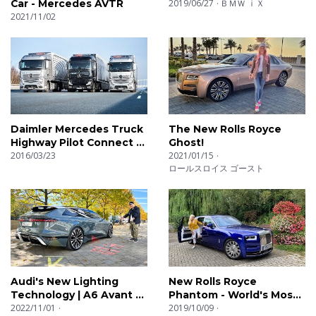
Car - Mercedes AVTR
2019/06/27
ＢＭＷ ｉＸ
2021/11/02
Daimler Mercedes Truck
The New Rolls Royce
Highway Pilot Connect -
Ghost!
Test Drive
2016/03/23
2021/01/15
ロールスロイス ゴースト
Audi's New Lighting
New Rolls Royce
Technology | A6 Avant e-
Phantom - World's Most
Tron
2022/11/01
Luxurious Car!
2019/10/09