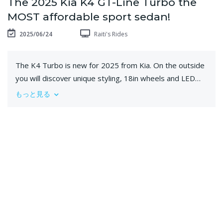
The 2025 Kia K4 GT-Line Turbo the
MOST affordable sport sedan!
2025/06/24
Raiti's Rides
The K4 Turbo is new for 2025 from Kia. On the outside
you will discover unique styling, 18in wheels and LED
lighting. On the inside you will be greeted by a 2-tone
もっと見る
interior. Under the hood is a 1.6L turbocharged engine
paired to an 8-speed automatic transmission. The 2025
Kia K4 GT-Line Turbo the MOST affordable sport
sedan!
**Please click the link to get your Raiti's Rides Merch!
https://shop.spreadshirt.com/raitisrides/
videography: Steven Flood