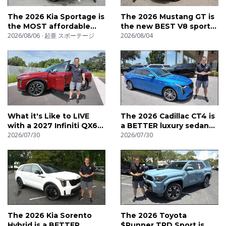
The 2026 Kia Sportage is
The 2026 Mustang GT is
the MOST affordable
the new BEST V8 sports
compact SUV
2026/08/06
起亜 スポーテージ
car
2026/08/04
What it's Like to LIVE
The 2026 Cadillac CT4 is
with a 2027 Infiniti QX65
a BETTER luxury sedan
(POV)
2026/07/30
than a BMW 228 Grand
2026/07/30
Coupe
The 2026 Kia Sorento
The 2026 Toyota
Hybrid is a BETTER
$Runner TRD Sport is