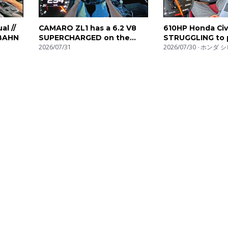
l //
CAMARO ZL1 has a 6.2 V8
610HP Honda Civ
BAHN
SUPERCHARGED on the
STRUGGLING to 
UNLIMITED AUTOBAHN!
2026/07/31
POWER DOWN 
2026/07/30
ホンダ シ
AUTOBAHN