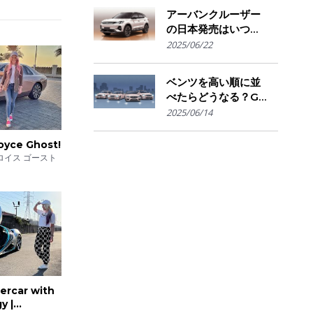
きかの判断基準
アーバンクルーザー
の日本発売はいつ？
国内導入の可能性と
2025/06/22
ally
ライバル車との比較
を予想
f
ベンツを高い順に並
trol,
べたらどうなる？G
クラスからSマイバ
2025/06/14
ッハまで"価格で見
る"憧れの階層図
oyce Ghost!
e Sounds
ロイス ゴースト
os.
0, 0-
antes en
ercar with
y |