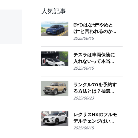
人気記事
BYDはなぜ"やめと
け"と言われるのか？
購入を迷う人が気に
2025/06/15
なる評判・信頼性・
故障リスクの実態を
テスラは車両保険に
解説
入れないって本当？
保険会社の対応とオ
2025/06/15
ーナーが選ぶ補償の
選び方とは
ランクル70を予約す
る方法とは？抽選方
式・販売店選び・購
2025/06/23
入のコツ
レクサスNXのフルモ
デルチェンジはい
つ？発売時期・デザ
2025/06/15
イン変更・今買うべ