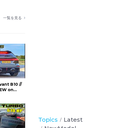
一覧を見る
ano poco
i su
control
!
e escape
 de
de los
ant B10 //
IEW on
Topics
Latest