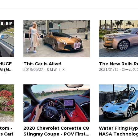
oTopNL Facebook Fanpage: http://on.fb.me/1jlG5pQ
 company. We're not interested in eco & green (unless it's like, re
d blowing turbo's is what we want to hear! We review all sorts o
 exhaust sounds, acceleration tests (0-100, 0-200) with launch con
rs, hothatches, power sedans. We have it all!
 HUGE
This Car Is Alive!
The New Rolls R
er ein Lupe. In den verschiedenen Playlists könnt ihr ausreizend
N (NO
2019/06/27
ＢＭＷ ｉＸ
2021/01/15
ロールス
tkontrolle, onboard-Kameras und den hochtourigen Sound der Aut
oTopNL
imousinen. Wir haben sie alle!
écier des bruits d’échappements, des tests d’accélérations (0- 10
ation des voitures. Des voitures de rallyes aux berlines surpuiss
’il vous faut !
tom -
2020 Chevrolet Corvette C8
Water Firing Hyp
ach posłuchasz dźwięku silników, obejrzysz testy
s Car!
Stingray Coupe - POV First
NASA Technolog
i wewnątrz kabiny i wibrującym dźwiękiem każdego