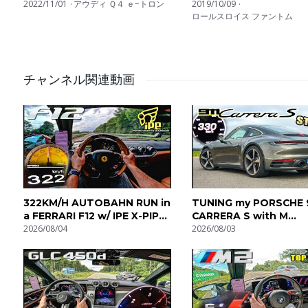
Tron
2022/11/01
アウディ Ｑ４ ｅ−トロン
2019/10/09
samochodu. Egzotyczne auta, hothatch, sportowe sedany -
ロールスロイス ファントム
IT: Auto-Top è una società che si occupa di riprese e tes
(a meno che non siamo veramente veloci). Noi vogliamo sent
チャンネル関連動画
ogni tipo di auto sportiva. Nelle nostre playlist troverai s
(0-100, 0-200) e il suono unico e riconoscibile di ogni auto
ES: Auto-Top es una empresa de pruebas y grabación de 
rugiendo y motores echando humo, es todo lo que nos inte
reproducción podéis encontrar desde sonidos del ultramu
coches, hasta el sonido de aceleración de cada coche. C
322KM/H AUTOBAHN RUN in
TUNING my PORSCHE 
a FERRARI F12 w/ IPE X-PIPE
CARRERA S with M
by AutoTopNL
2026/08/04
Engineering! Stage 1 
2026/08/03
100-200 200-300