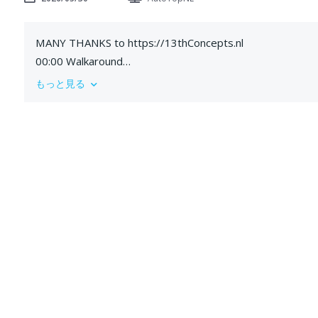
MANY THANKS to https://13thConcepts.nl
00:00 Walkaround
04:03 Engine
もっと見る
06:00 Interior
08:30 Test Drive
12:18 Autobahn
GET Dragy or RaceBox 25Hz GPS performance box at our
https://AutoTopNL.shop
Measure your car's performance with superior accuracy
works anywhere with any vehicle
--
Subscribe to be the first to see new content! http://bit
Check out our 100-200 GPS Scoreboard https://bit.ly/2P
Check out our Brand Store: https://AutoTopNL.shop