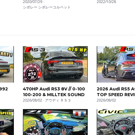
Impressions
2020/07/29
Hyperion
2022/10/28
 znajdziesz je wszystkie tutaj!
シボレー シボレーコルベット
t drive. Non siamo interessati a macchine che consumano o inquin
ire scarichi che urlano e turbo che soffiano!! Facciamo recension
ound di scarichi, riprese onboard, test di accelerazione con launch 
. Supersportive, hothatches e berline cavallate.. Proviamo di tutto!
coches sincera. No estamos interesados en la ecología. Tubos d
resa oir! Hacemos reviews de todo tipo de coches. En las listas
ndo hasta tests de aceleración (0-100, 0-200), cámaras a bordo 
oches exóticos, coches compactos, deportivos. Lo tenemos todo
992
470HP Audi RS3 8V // 0-100
2026 Audi RS5 Av
100-200 & MILLTEK SOUND
TOP SPEED REV
0-100
2026/08/02
アウディ ＲＳ３
AUTOBAHN
2026/08/02