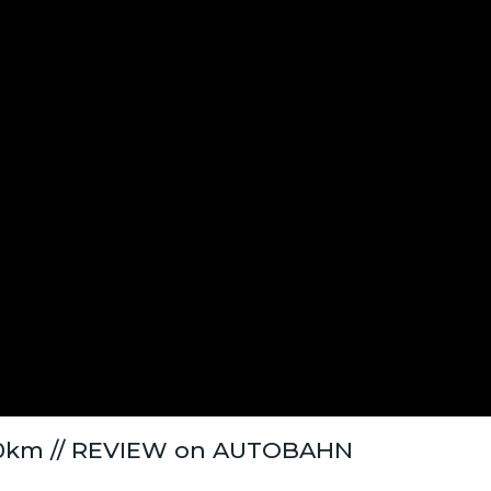
000km // REVIEW on AUTOBAHN