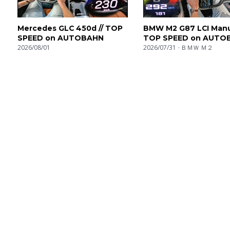
Mercedes GLC 450d // TOP
BMW M2 G87 LCI Manua
SPEED on AUTOBAHN
TOP SPEED on AUTO
2026/08/01
2026/07/31
ＢＭＷ Ｍ２