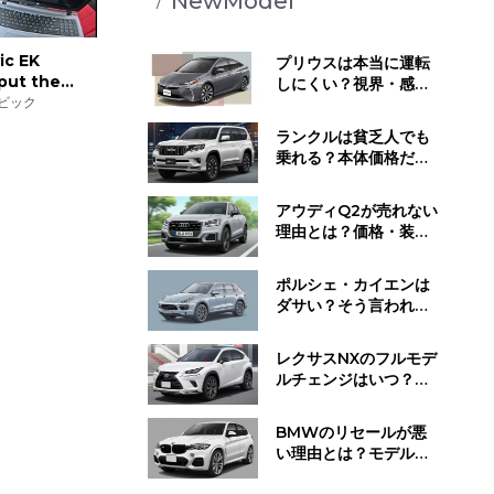
NewModel
ic EK
プリウスは本当に運転
put the
しにくい？視界・感
on
ビック
覚・静かすぎる走行音
が与える影響とは
ランクルは貧乏人でも
乗れる？本体価格だけ
じゃない維持費と所有
するために必要な覚悟
アウディQ2が売れない
理由とは？価格・装
備・ライバル車と比べ
てわかった"不人気の正
ポルシェ・カイエンは
体"
ダサい？そう言われる
理由と"見せ方で変わ
る"デザイン評価のリア
レクサスNXのフルモデ
ル
ルチェンジはいつ？発
売時期・デザイン変
更・今買うべきかの判
BMWのリセールが悪
断基準
い理由とは？モデル別
の値下がり傾向と損し