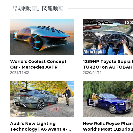
Instagram: http://bit.ly/22Yp1yw Aut
「試乗動画」関連動画
#AutoTopNL #cars #autobahn #review
UK: Auto-Top is an honest and pure car filming and testing
superfast). Screaming exhausts, whining superchargers an
performance cars. In the different playlists you can enjoy
onboard cams and the revving sound of each car. Exotic ca
World's Coolest Concept
1239HP Toyota Supra
DE: Wir nehmen alle möglichen leistungsstarken Autos unt
Car - Mercedes AVTR
TURBO! on AUTOBAH
genießen, Beschleunigungstests (0-100, 0-200) mit Star
2021/11/02
SPEED LIMIT) by Aut
2020/04/11
Exotische Autos, sportliche Kompaktwagen und kraftvolle L
FR: A travers les différentes playlists, vous pourrez appr
200), des caméras embarquées ainsi que le son à l’accélér
passant par des bolides hors-norme...nous avons tout ce qu
Audi's New Lighting
New Rolls Royce Phan
PL: Testujemy i oceniamy samochody - w naszych playlist
Technology | A6 Avant e-
World's Most Luxuriou
przyspieszenia (0-100, 0-200) z launch control, kameram