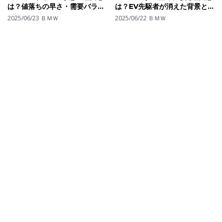
は？値落ちの早さ・需要バラン
は？EV先駆者が消えた背景と次
スから見る損しない選び方
世代モデルへの転換
2025/06/23
ＢＭＷ
2025/06/22
ＢＭＷ