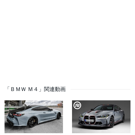
Measure your car's performance with superior accuracy
works anywhere with any vehicle
--
Subscribe to be the first to see new content!
http://bit.ly/2aWQXw9
Check out our 100-200 GPS Scoreboard
https://bit.ly/2PSakev
Check out our Brand Store: https://AutoTopNL.shop
Instagram: http://bit.ly/22Yp1yw AutoTopNL Facebook
Fanpage: http://on.fb.me/1jlG5pQ
#AutoTopNL #cars #autobahn #review
「ＢＭＷ Ｍ４」関連動画
UK: Auto-Top is an honest and pure car filming and
testing company. We're not interested in eco & green
(unless it's like, really superfast). Screaming exhausts,
whining superchargers and blowing turbo's is what we
want to hear! We review all sorts of performance cars.