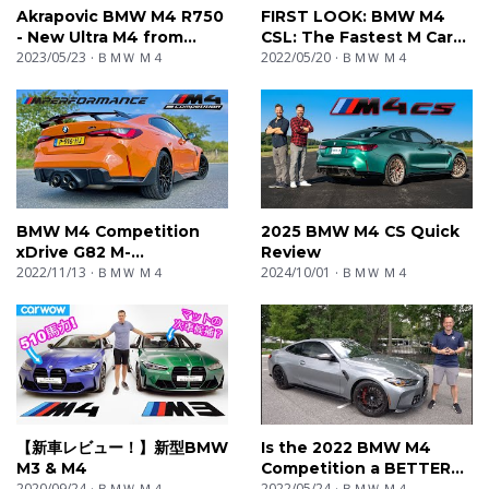
Akrapovic BMW M4 R750
FIRST LOOK: BMW M4
In the different playlists you can enjoy exhaust sounds,
- New Ultra M4 from
CSL: The Fastest M Car
acceleration tests (0-100, 0-200) with launch control,
Ramon Performance
2023/05/23
ＢＭＷ Ｍ４
Ever | Top Gear
2022/05/20
ＢＭＷ Ｍ４
onboard cams and the revving sound of each car. Exotic
cars, hothatches, power sedans. We have it all!
DE: Wir nehmen alle möglichen leistungsstarken Autos
unter ein Lupe. In den verschiedenen Playlists könnt ihr
ausreizende Sounds genießen, Beschleunigungstests
BMW M4 Competition
2025 BMW M4 CS Quick
(0-100, 0-200) mit Startkontrolle, onboard-Kameras
xDrive G82 M-
Review
PERFORMANCE | REVIEW
2022/11/13
ＢＭＷ Ｍ４
2024/10/01
ＢＭＷ Ｍ４
und den hochtourigen Sound der Autos. Exotische
on AUTOBAHN
Autos, sportliche Kompaktwagen und kraftvolle
Limousinen. Wir haben sie alle!
FR: A travers les différentes playlists, vous pourrez
apprécier des bruits d’échappements, des tests
d’accélérations (0- 100, 0-200), des caméras
【新車レビュー！】新型BMW
Is the 2022 BMW M4
M3 & M4
Competition a BETTER
embarquées ainsi que le son à l’accélération des
2020/09/24
ＢＭＷ Ｍ４
performance car than a
2022/05/24
ＢＭＷ Ｍ４