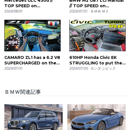
Mercedes GLC 450d //
BMW M2 G87 LCI Manual
TOP SPEED on
// TOP SPEED on
AUTOBAHN
2026/08/01
AUTOBAHN
2026/07/31
ＢＭＷ Ｍ２
CAMARO ZL1 has a 6.2 V8
610HP Honda Civic EK
SUPERCHARGED on the
STRUGGLING to put the
UNLIMITED AUTOBAHN!
2026/07/31
POWER DOWN on
2026/07/30
ホンダ シビック
AUTOBAHN
ＢＭＷ関連記事