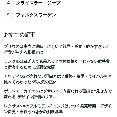
4
クライスラー・ジープ
5
フォルクスワーゲン
おすすめ記事
プリウスは本当に運転しにくい？視界・感覚・静かすぎる走
行音が与える影響とは
ランクルは貧乏人でも乗れる？本体価格だけじゃない維持費
と所有するために必要な覚悟
アウディQ2が売れない理由とは？価格・装備・ライバル車と
比べてわかった"不人気の正体"
ポルシェ・カイエンはダサい？そう言われる理由と"見せ方で
変わる"デザイン評価のリアル
レクサスNXのフルモデルチェンジはいつ？発売時期・デザイ
ン変更・今買うべきかの判断基準