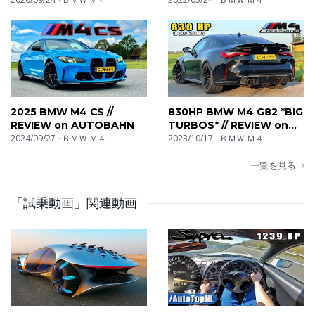
voitures. Des voitures de rallyes aux berlines
Mercedes AMG C63?
surpuissantes en passant par des bolides hors-
norme...nous avons tout ce qu’il vous faut !
PL: Testujemy i oceniamy samochody - w naszych
playlistach posłuchasz dźwięku silników, obejrzysz testy
2025 BMW M4 CS //
830HP BMW M4 G82 *BIG
przyspieszenia (0-100, 0-200) z launch control,
REVIEW on AUTOBAHN
TURBOS* // REVIEW on
kamerami wewnątrz kabiny i wibrującym dźwiękiem
2024/09/27
ＢＭＷ Ｍ４
AUTOBAHN
2023/10/17
ＢＭＷ Ｍ４
każdego
一覧を見る
samochodu. Egzotyczne auta, hothatch, sportowe
sedany - znajdziesz je wszystkie tutaj!
「試乗動画」関連動画
IT: Auto-Top è una società che si occupa di riprese e
test drive. Non siamo interessati a macchine che
consumano o inquinano poco (a meno che non siamo
veramente veloci). Noi vogliamo sentire scarichi che
urlano e turbo che soffiano!! Facciamo recensioni su ogni