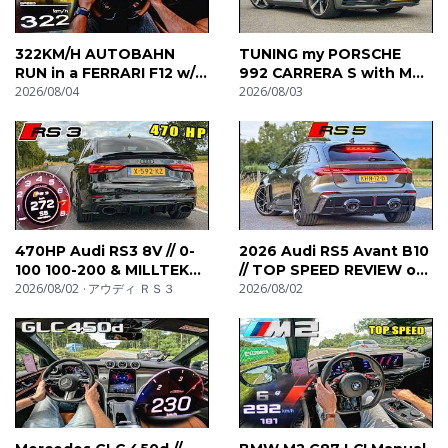
322KM/H AUTOBAHN
TUNING my PORSCHE
RUN in a FERRARI F12 w/
992 CARRERA S with M
IPE X-PIPE by AutoTopNL
2026/08/04
Engineering! Stage 1 0-
2026/08/03
100 100-200 200-300
470HP Audi RS3 8V // 0-
2026 Audi RS5 Avant B10
100 100-200 & MILLTEK
// TOP SPEED REVIEW on
SOUND
2026/08/02
アウディ ＲＳ３
AUTOBAHN
2026/08/02