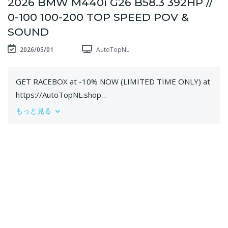
2026 BMW M440i G26 B58.3 392HP //
0-100 100-200 TOP SPEED POV &
SOUND
2026/05/01
AutoTopNL
GET RACEBOX at -10% NOW (LIMITED TIME ONLY) at
https://AutoTopNL.shop
ALL NEW @BMWM M440i Gran Coupe with the new
もっと見る
B58 Gen 3.
00:00 0-100 100-200
01:27 Sound
03:08 POV
07:22 Exhaust
GET Dragy or RaceBox 25Hz GPS performance box at
our store:
https://AutoTopNL.shop