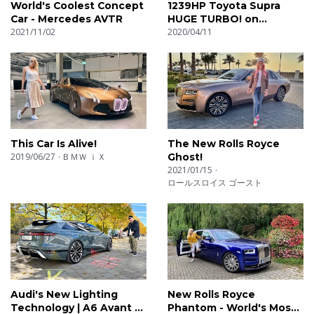
tipo di auto sportiva. Nelle nostre playlist troverai sound
World's Coolest Concept
1239HP Toyota Supra
Car - Mercedes AVTR
HUGE TURBO! on
di scarichi, riprese onboard, test di accelerazione con
2021/11/02
AUTOBAHN (NO SPEED
2020/04/11
launch control (0-100, 0-200) e il suono unico e
LIMIT) by AutoTopNL
riconoscibile di ogni auto. Supersportive, hothatches e
berline cavallate.. Proviamo di tutto!!
ES: Auto-Top es una empresa de pruebas y grabación
de coches sincera. No estamos interesados en la
This Car Is Alive!
The New Rolls Royce
ecología. Tubos de escape rugiendo y motores
2019/06/27
ＢＭＷ ｉＸ
Ghost!
echando humo, es todo lo que nos interesa oir!
2021/01/15
ロールスロイス ゴースト
Hacemos reviews de todo tipo de coches. En las listas
de reproducción podéis encontrar desde sonidos del
ultramundo hasta tests de aceleración (0-100, 0-200),
cámaras a bordo de los coches, hasta el sonido de
aceleración de cada coche. Coches exóticos, coches
compactos, deportivos. Lo tenemos todo
Audi's New Lighting
New Rolls Royce
Technology | A6 Avant e-
Phantom - World's Most