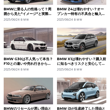
BMWに乗る人の性格って？周
BMW Z4は壊れやすい？オー
囲から見た"イメージ"と実際の
プンカー特有の不具合と輸入車
オーナー像のギャップを分析
ならではの維持の工夫を解説
2025/06/24
ＢＭＷ
2025/06/24
ＢＭＷ
BMW G30は不人気って本当？
BMW X1は壊れやすい？購入前
F10との違いや売れ行きから見
に知るべきリスクと安心して乗
るモデルの立ち位置とは
るための選び方とは
2025/06/24
ＢＭＷ
2025/06/24
ＢＭＷ
BMWのリセールが悪い理由と
BMW i3が生産終了した理由と