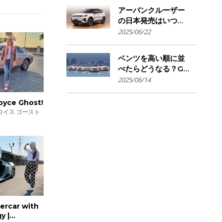
ally
きかの判断基準
アーバンクルーザー
f
の日本発売はいつ？
trol,
国内導入の可能性と
2025/06/22
ライバル車との比較
を予想
ベンツを高い順に並
e Sounds
べたらどうなる？G
os.
クラスからSマイバ
2025/06/14
ッハまで"価格で見
る"憧れの階層図
oyce Ghost!
ロイス ゴースト
0, 0-
antes en
ercar with
y |
ano poco