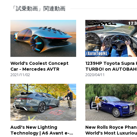
UK: Auto-Top is an honest and pure car filming and testing
「試乗動画」関連動画
superfast). Screaming exhausts, whining superchargers an
performance cars. In the different playlists you can enjoy
onboard cams and the revving sound of each car. Exotic ca
DE: Wir nehmen alle möglichen leistungsstarken Autos unt
genießen, Beschleunigungstests (0-100, 0-200) mit Star
Exotische Autos, sportliche Kompaktwagen und kraftvolle L
World's Coolest Concept
1239HP Toyota Supra
Car - Mercedes AVTR
TURBO! on AUTOBAH
FR: A travers les différentes playlists, vous pourrez appr
2021/11/02
SPEED LIMIT) by Aut
2020/04/11
200), des caméras embarquées ainsi que le son à l’accélér
passant par des bolides hors-norme...nous avons tout ce qu
PL: Testujemy i oceniamy samochody - w naszych playlist
przyspieszenia (0-100, 0-200) z launch control, kameram
samochodu. Egzotyczne auta, hothatch, sportowe sedany -
Audi's New Lighting
New Rolls Royce Phan
Technology | A6 Avant e-
World's Most Luxuriou
IT: Auto-Top è una società che si occupa di riprese e tes