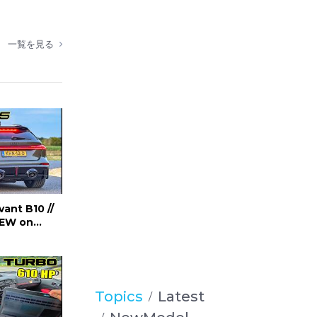
i su
control
一覧を見る
!
e escape
 de
de los
ant B10 //
IEW on
Topics
Latest