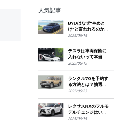
人気記事
BYDはなぜ"やめと
け"と言われるのか？
購入を迷う人が気に
2025/06/15
なる評判・信頼性・
故障リスクの実態を
テスラは車両保険に
解説
ou
入れないって本当？
siasts.
保険会社の対応とオ
2025/06/15
ーナーが選ぶ補償の
選び方とは
ランクル70を予約す
る方法とは？抽選方
式・販売店選び・購
2025/06/23
入のコツ
レクサスNXのフルモ
デルチェンジはい
つ？発売時期・デザ
2025/06/15
イン変更・今買うべ