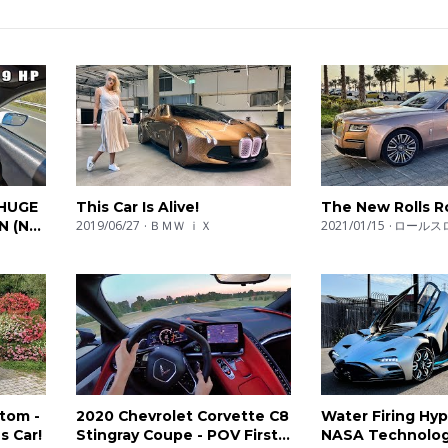
 company. We're not interested in eco & green (unless it's like, re
d blowing turbo's is what we want to hear! We review all sorts o
 exhaust sounds, acceleration tests (0-100, 0-200) with launch con
rs, hothatches, power sedans. We have it all!
er ein Lupe. In den verschiedenen Playlists könnt ihr ausreizend
tkontrolle, onboard-Kameras und den hochtourigen Sound der Aut
imousinen. Wir haben sie alle!
 HUGE
This Car Is Alive!
The New Rolls R
N (NO
2019/06/27
ＢＭＷ ｉＸ
2021/01/15
ロールス
écier des bruits d’échappements, des tests d’accélérations (0- 10
oTopNL
ation des voitures. Des voitures de rallyes aux berlines surpuiss
’il vous faut !
ach posłuchasz dźwięku silników, obejrzysz testy
i wewnątrz kabiny i wibrującym dźwiękiem każdego
 znajdziesz je wszystkie tutaj!
tom -
2020 Chevrolet Corvette C8
Water Firing Hyp
s Car!
Stingray Coupe - POV First
NASA Technolog
t drive. Non siamo interessati a macchine che consumano o inquin