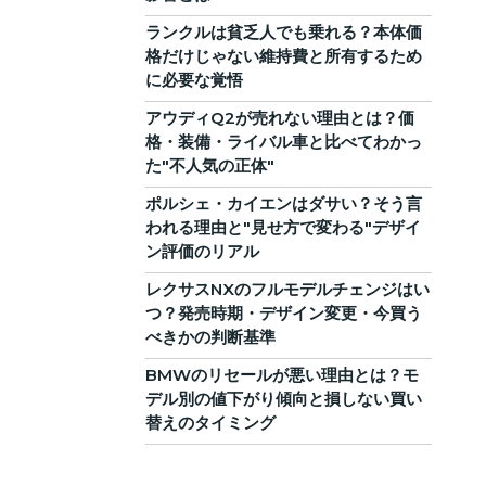
ランクルは貧乏人でも乗れる？本体価
格だけじゃない維持費と所有するため
に必要な覚悟
アウディQ2が売れない理由とは？価
格・装備・ライバル車と比べてわかっ
た"不人気の正体"
ポルシェ・カイエンはダサい？そう言
われる理由と"見せ方で変わる"デザイ
ン評価のリアル
レクサスNXのフルモデルチェンジはい
つ？発売時期・デザイン変更・今買う
べきかの判断基準
BMWのリセールが悪い理由とは？モ
デル別の値下がり傾向と損しない買い
替えのタイミング