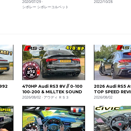
Impressions
2020/07/29
Hyperion
2022/10/28
ire scarichi che urlano e turbo che soffiano!! Facciamo recension
シボレー シボレーコルベット
ound di scarichi, riprese onboard, test di accelerazione con launch 
. Supersportive, hothatches e berline cavallate.. Proviamo di tutto!
coches sincera. No estamos interesados en la ecología. Tubos d
resa oir! Hacemos reviews de todo tipo de coches. En las listas
ndo hasta tests de aceleración (0-100, 0-200), cámaras a bordo 
oches exóticos, coches compactos, deportivos. Lo tenemos todo
992
470HP Audi RS3 8V // 0-100
2026 Audi RS5 Av
100-200 & MILLTEK SOUND
TOP SPEED REV
0-100
2026/08/02
アウディ ＲＳ３
AUTOBAHN
2026/08/02