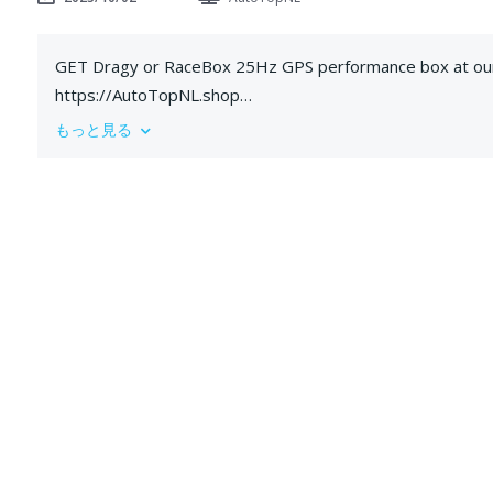
GET Dragy or RaceBox 25Hz GPS performance box at our
https://AutoTopNL.shop
Measure your car's performance with superior accuracy
もっと見る
works anywhere with any vehicle
Experience the raw turbo whistles, pops, and bangs of t
This legendary hot hatch is tuned to perfection, delivering
goosebumps. From turbo spool to exhaust crackles, this S3
If you love turbocharged Audi performance, turn up the 
--
Subscribe to be the first to see new content! http://bit
Check out our 100-200 GPS Scoreboard https://bit.ly/2P
Check out our Brand Store: https://AutoTopNL.shop
Instagram: http://bit.ly/22Yp1yw Aut
#AutoTopNL #cars #autobahn #review