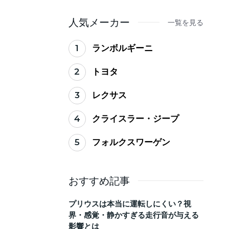
ない買い替えのタイミ
ング
人気メーカー
一覧を見る
1
ランボルギーニ
2
トヨタ
3
レクサス
4
クライスラー・ジープ
5
フォルクスワーゲン
おすすめ記事
プリウスは本当に運転しにくい？視
界・感覚・静かすぎる走行音が与える
影響とは