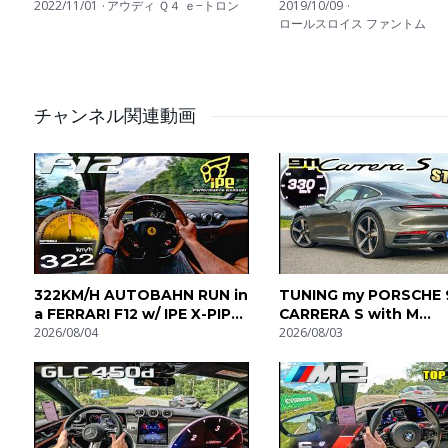
Tron
2022/11/01
アウディ Ｑ４ ｅ−トロン
2019/10/09
(a meno che non siamo veramente veloci). Noi vogliamo sent
ロールスロイス ファントム
ogni tipo di auto sportiva. Nelle nostre playlist troverai s
(0-100, 0-200) e il suono unico e riconoscibile di ogni auto
チャンネル関連動画
ES: Auto-Top es una empresa de pruebas y grabación de 
rugiendo y motores echando humo, es todo lo que nos inte
reproducción podéis encontrar desde sonidos del ultramu
coches, hasta el sonido de aceleración de cada coche. C
322KM/H AUTOBAHN RUN in
TUNING my PORSCHE 
a FERRARI F12 w/ IPE X-PIPE
CARRERA S with M
by AutoTopNL
2026/08/04
Engineering! Stage 1 
2026/08/03
100-200 200-300