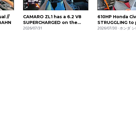
l //
CAMARO ZL1 has a 6.2 V8
610HP Honda Civ
BAHN
SUPERCHARGED on the
STRUGGLING to 
UNLIMITED AUTOBAHN!
2026/07/31
POWER DOWN 
2026/07/30
ホンダ シ
AUTOBAHN