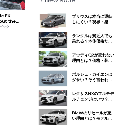
NewModel
ic EK
プリウスは本当に運転
put the
しにくい？視界・感
on
ビック
覚・静かすぎる走行音
が与える影響とは
ランクルは貧乏人でも
乗れる？本体価格だけ
じゃない維持費と所有
するために必要な覚悟
アウディQ2が売れない
理由とは？価格・装
備・ライバル車と比べ
てわかった"不人気の正
ポルシェ・カイエンは
体"
ダサい？そう言われる
理由と"見せ方で変わ
る"デザイン評価のリア
レクサスNXのフルモデ
ル
ルチェンジはいつ？発
売時期・デザイン変
更・今買うべきかの判
BMWのリセールが悪
断基準
い理由とは？モデル別
の値下がり傾向と損し