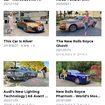
de coches sincera. No estamos interesados en la
2021/11/02
AUTOBAHN (NO SPEED
2020/04/11
ecología. Tubos de escape rugiendo y motores
LIMIT) by AutoTopNL
echando humo, es todo lo que nos interesa oir!
Hacemos reviews de todo tipo de coches. En las listas
de reproducción podéis encontrar desde sonidos del
ultramundo hasta tests de aceleración (0-100, 0-200),
cámaras a bordo de los coches, hasta el sonido de
This Car Is Alive!
The New Rolls Royce
aceleración de cada coche. Coches exóticos, coches
2019/06/27
ＢＭＷ ｉＸ
Ghost!
compactos, deportivos. Lo tenemos todo
2021/01/15
ロールスロイス ゴースト
Audi's New Lighting
New Rolls Royce
Technology | A6 Avant e-
Phantom - World's Most
Tron
2022/11/01
Luxurious Car!
2019/10/09
アウディ Ｑ４ ｅ−トロン
ロールスロイス ファントム