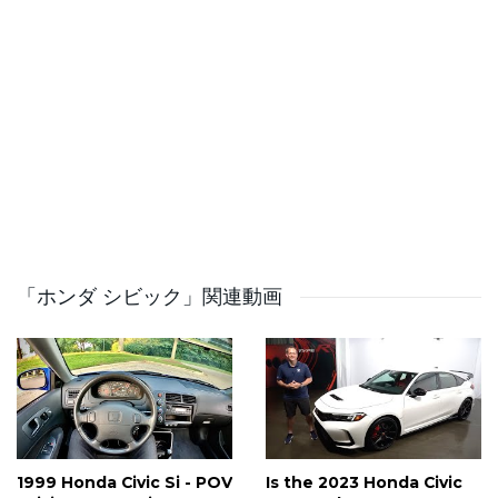
Check out our Brand Store: https://AutoTopNL.shop
Instagram: http://bit.ly/22Yp1yw AutoTopNL Facebook
Fanpage: http://on.fb.me/1jlG5pQ
#AutoTopNL #cars #autobahn #review
UK: Auto-Top is an honest and pure car filming and
testing company. We're not interested in eco & green
(unless it's like, really superfast). Screaming exhausts,
whining superchargers and blowing turbo's is what we
want to hear! We review all sorts of performance cars.
「ホンダ シビック」関連動画
In the different playlists you can enjoy exhaust sounds,
acceleration tests (0-100, 0-200) with launch control,
onboard cams and the revving sound of each car. Exotic
cars, hothatches, power sedans. We have it all!
DE: Wir nehmen alle möglichen leistungsstarken Autos
1999 Honda Civic Si - POV
Is the 2023 Honda Civic
unter ein Lupe. In den verschiedenen Playlists könnt ihr