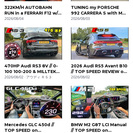
322KM/H AUTOBAHN
TUNING my PORSCHE
RUN in a FERRARI F12 w/
992 CARRERA S with M
IPE X-PIPE by AutoTopNL
2026/08/04
Engineering! Stage 1 0-
2026/08/03
100 100-200 200-300
470HP Audi RS3 8V // 0-
2026 Audi RS5 Avant B10
100 100-200 & MILLTEK
// TOP SPEED REVIEW on
SOUND
2026/08/02
アウディ ＲＳ３
AUTOBAHN
2026/08/02
Mercedes GLC 450d //
BMW M2 G87 LCI Manual
TOP SPEED on
// TOP SPEED on