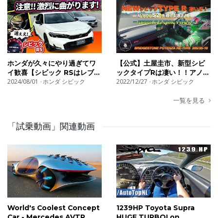
kamerami wewnątrz kabiny i wibrującym dźwiękiem
każdego
samochodu. Egzotyczne auta, hothatch, sportowe
sedany - znajdziesz je wszystkie tutaj!
ホンダが久々にやり過ぎてワ
【公式】土屋圭市、新型シビ
IT: Auto-Top è una società che si occupa di riprese e
イ歓喜【シビック RSはレブマ
ックタイプRは凄い！！アノ
test drive. Non siamo interessati a macchine che
ッチと鬼ブレーキ採用】
2024/08/01
ホンダ シビック
S2000万円を超えちゃった^^
2022/12/27
ホンダ シビック
Honda CIVIC TYPE R FL5
consumano o inquinano poco (a meno che non siamo
Powered by SPOON
一覧を見る
veramente veloci). Noi vogliamo sentire scarichi che
urlano e turbo che soffiano!! Facciamo recensioni su ogni
「試乗動画」関連動画
tipo di auto sportiva. Nelle nostre playlist troverai sound
di scarichi, riprese onboard, test di accelerazione con
launch control (0-100, 0-200) e il suono unico e
riconoscibile di ogni auto. Supersportive, hothatches e
berline cavallate.. Proviamo di tutto!!
ES: Auto-Top es una empresa de pruebas y grabación
World's Coolest Concept
1239HP Toyota Supra
Car - Mercedes AVTR
HUGE TURBO! on