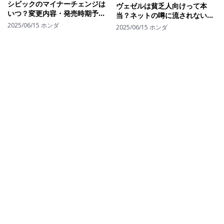
シビックのマイナーチェンジは
ヴェゼルは貧乏人向けって本
いつ？変更内容・発売時期予想
当？ネットの噂に流されないた
と現行モデルの買い時を比較
めに必要な視点と実際のオーナ
2025/06/15
ホンダ
2025/06/15
ホンダ
ー像