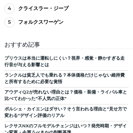
4
クライスラー・ジープ
5
フォルクスワーゲン
おすすめ記事
プリウスは本当に運転しにくい？視界・感覚・静かすぎる走
行音が与える影響とは
ランクルは貧乏人でも乗れる？本体価格だけじゃない維持費
と所有するために必要な覚悟
アウディQ2が売れない理由とは？価格・装備・ライバル車と
比べてわかった"不人気の正体"
ポルシェ・カイエンはダサい？そう言われる理由と"見せ方で
変わる"デザイン評価のリアル
レクサスNXのフルモデルチェンジはいつ？発売時期・デザイ
ン変更・今買うべきかの判断基準