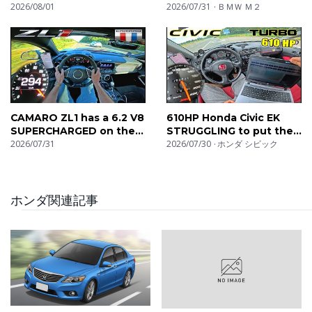
AUTOBAHN
2026/08/01
AUTOBAHN
2026/07/31
ＢＭＷ Ｍ２
CAMARO ZL1 has a 6.2 V8
610HP Honda Civic EK
SUPERCHARGED on the
STRUGGLING to put the
UNLIMITED AUTOBAHN!
2026/07/31
POWER DOWN on
2026/07/30
ホンダ シビック
AUTOBAHN
ホンダ関連記事