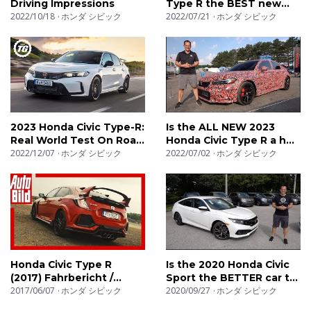
Driving Impressions
Type R the BEST new
ausreizende Sounds genießen, Beschleunigungstests
2022/10/18
ホンダ シビック
performance car to
2022/07/21
ホンダ シビック
(0-100, 0-200) mit Startkontrolle, onboard-Kameras
BUY?
und den hochtourigen Sound der Autos. Exotische
Autos, sportliche Kompaktwagen und kraftvolle
Limousinen. Wir haben sie alle!
FR: A travers les différentes playlists, vous pourrez
2023 Honda Civic Type-R:
Is the ALL NEW 2023
apprécier des bruits d’échappements, des tests
Real World Test On Road
Honda Civic Type R a hot
And Track | Top Gear
2022/12/07
ホンダ シビック
hatch WORTH the
2022/07/02
ホンダ シビック
d’accélérations (0- 100, 0-200), des caméras
PRICE?
embarquées ainsi que le son à l’accélération des
voitures. Des voitures de rallyes aux berlines
surpuissantes en passant par des bolides hors-
norme...nous avons tout ce qu’il vous faut !
PL: Testujemy i oceniamy samochody - w naszych
Honda Civic Type R
Is the 2020 Honda Civic
(2017) Fahrbericht /
Sport the BETTER car to
playlistach posłuchasz dźwięku silników, obejrzysz testy
Review / Sound
2017/06/07
ホンダ シビック
BUY than a Corolla?
2020/09/27
ホンダ シビック
przyspieszenia (0-100, 0-200) z launch control,