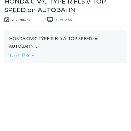
HONDA CIVIC TYPE R FL5 // TOP
SPEED on AUTOBAHN
2025/06/12
AutoTopNL
HONDA CIVIC TYPE R FL5 // TOP SPEED on
AUTOBAHN
もっと見る
GET Dragy or RaceBox 25Hz GPS performance box at
our store:
https://AutoTopNL.shop
Measure your car's performance with superior accuracy
works anywhere with any vehicle
--
Subscribe to be the first to see new content!
http://bit.ly/2aWQXw9
Check out our 100-200 GPS Scoreboard
https://bit.ly/2PSakev