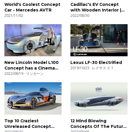
World's Coolest Concept
Cadillac's EV Concept
Car - Mercedes AVTR
with Wooden Interior |
2021/11/02
Celestiq
2022/08/30
New Lincoln Model L100
Lexus LF-30 Electrified
Concept has a Cinema
2019/10/23
レクサス ＣＴ
Floor
2022/08/19
リンカーン
Top 10 Craziest
12 Mind Blowing
Unreleased Concept
Concepts Of The Future
Cars
2022/06/21
You Must See
2022/08/06