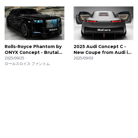
Rolls-Royce Phantom by
2025 Audi Concept C -
ONYX Concept - Brutal
New Coupe from Audi in
Luxury Sedan in details
2025/09/25
details
2025/09/03
ロールスロイス ファントム