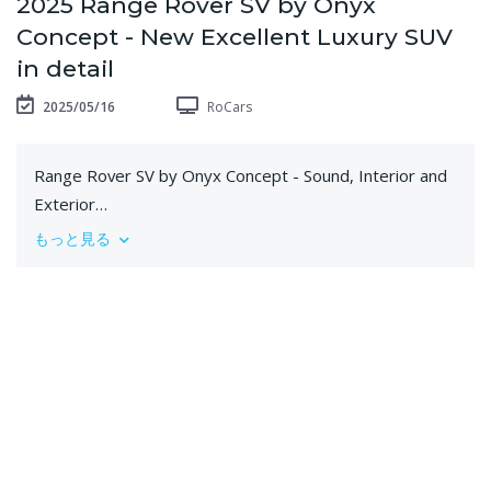
2025 Range Rover SV by Onyx
Concept - New Excellent Luxury SUV
in detail
2025/05/16
RoCars
Range Rover SV by Onyx Concept - Sound, Interior and
Exterior
もっと見る
Special thanks to Gericia
https://www.instagram.com/gericiainternational/
ONYX Concept
https://www.instagram.com/onyxconceptofficia