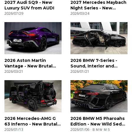
2027 Audi SQ9 - New
2027 Mercedes Maybach
Luxury SUV from AUDI
Night Series - New
2026/07/29
Luxury Sedan in details
2026/03/24
2026 Aston Martin
2026 BMW 7-Series -
Vantage - New Brutal
Sound, Interior and
Coupe by Volpero
2026/03/21
Exterior
2026/01/21
2026 Mercedes-AMG G
2026 BMW M5 Pharoahs
63 Inferno - New Brutal G
Edition - New Wild Sedan
Class by TopCar Design
2026/01/13
by MANSORY
2026/01/06
ＢＭＷ Ｍ５