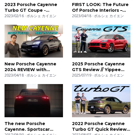
2023 Porsche Cayenne
FIRST LOOK: The Future
重は2,416kg。価格は約4,200万円と今回の中で最も高
Turbo GT Coupe -
Of Porsche Interiors –
額。
Sound, Interior and
2023/02/16
ポルシェ カイエン
New Porsche Cayenne |
2023/04/18
ポルシェ カイエン
Exterior
Top Gear
果たして、最強スペックを誇るポルシェが圧勝するの
か？それともアウディがウルスに勝つ番狂わせがあるの
か？結果は…レースで確かめましょう！
翻訳の制約上、マットのコメントに忠実な字幕となって
New Porsche Cayenne
2025 Porsche Cayenne
いない場合がありますが、ご了承ください。
2024 REVIEW with
GTS Review // Yippee
design and tech
2023/04/18
ポルシェ カイエン
Cayenne Motherfu…
2025/07/19
ポルシェ カイエン
upgrade!
Carwowドラッグレースの順位表 -
https://www.carwow.co.uk/blog/carwow-quarter-mile-
400-metre-1320-ft-time-drag-race-leaderboard
Carwow公式グッズ（英語版） -
https://teespring.com/stores/carwow-index
The new Porsche
2022 Porsche Cayenne
Cayenne. Sportscar
Turbo GT Quick Review //
Together.
2017/08/30
ポルシェ カイエン
Urus...Who?
2022/08/07
ポルシェ カイエン