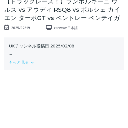
【ドラッグレース！】ランボルギーニ ウ
ルス vs アウディ RSQ8 vs ポルシェ カイ
エン ターボGT vs ベントレー ベンテイガ
2025/02/19
carwow 日本語
UKチャンネル投稿日 2025/02/08
SUV最強決定戦の時間がやってきました！
もっと見る
今回集めたのは、ランボルギーニ ウルス ペルフォルマン
テ、アウディ RSQ8 パフォーマンス、ポルシェ カイエン
ターボGT、そしてベントレー ベンテイガ。この4台がゼ
ロヨンレースで直接対決します！では、それぞれのスペ
ックを見ていきましょう。
ウルス ペルフォルマンテは、4.0LツインターボV8エンジ
ンを搭載し、最高出力666馬力、最大トルク850Nmを発