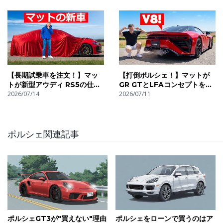
【長期試乗車を注文！】マッ
【打倒ポルシェ！】マットが
トが新型アウディ RS5の仕様
GR GTとLFAコンセプトを実
を決める
2026/07/14
車チェック！
2026/07/11
ポルシェ関連記事
ポルシェGT3が"買えない"理由
ポルシェをローンで買うのはア