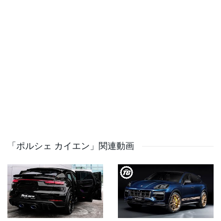
揮。パワーは8速ATを介して4輪に伝達され、車重は
2,150kg。新車価格は約4,000万円。
RSQ8 パフォーマンスもウルスと同じ4.0Lツインターボ
V8を搭載。ただし、こちらの出力は640馬力、850Nmと
やや控えめ。8速ATで4輪を駆動し、車重は2,275kgとウ
ルスより重め。価格は約2,300万円と、今回の中では最も
お手頃。
ポルシェ カイエン ターボGTは、4.0LツインターボV8に
電動モーターを組み合わせたプラグインハイブリッド。
「ポルシェ カイエン」関連動画
合計で739馬力、950Nmを発揮し、8速ATで4輪を駆動。
ただし、車重は2,495kgと今回の中で最も重い。新車価格
は約3,200万円。
ベントレー ベンテイガは、4.0LツインターボV8を搭載
し、550馬力、770Nmを発揮。8速ATで4輪を駆動し、車