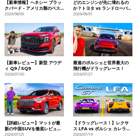
【新車情報】ヘネシー ブラッ
どのエンジンが先に壊れるの
クバード - アメリカ製のベス
か？トヨタ vs ランドローバー
トハイパーカーなるか？
2026/08/05
vs メルセデス
2026/08/01
【新車レビュー】新型 アウデ
最速のポルシェと世界最大の
ィ Q9 / SQ9
飛行機がドラッグレース！
2026/07/30
2026/07/27
【詳細レビュー】マットが最
【ドラッグレース！】レクサ
新の中国SUVを徹底レビュ
ス LFA vs ポルシェ カレラ
ー！
2026/07/25
GT
2026/07/19