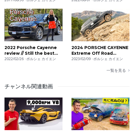
TikTok - https://vm.tiktok.com/Vr2AS9/​
Instagram – https://www.instagram.com/carwow/
Facebook – https://www.facebook.com/carwowuk/
2022 Porsche Cayenne
2024 PORSCHE CAYENNE
X – https://twitter.com/carwowu
review // Still the best
Extreme Off Road
luxury SUV?
2022/02/26
ポルシェ カイエン
Testing
2023/02/09
ポルシェ カイエン
一覧を見る
チャンネル関連動画