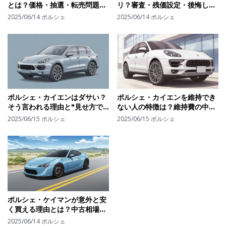
とは？価格・抽選・転売問題に
リ？審査・残価設定・後悔しな
潜むプレミアムカーの現実
い借り方を分かりやすく解説
2025/06/14
ポルシェ
2025/06/14
ポルシェ
ポルシェ・カイエンはダサい？
ポルシェ・カイエンを維持でき
そう言われる理由と"見せ方で
ない人の特徴は？維持費の中身
変わる"デザイン評価のリアル
と"やめておくべき人"の傾向
2025/06/15
ポルシェ
2025/06/15
ポルシェ
ポルシェ・ケイマンが意外と安
く買える理由とは？中古相場の
裏にあるリスクと"買い時"の見
2025/06/14
ポルシェ