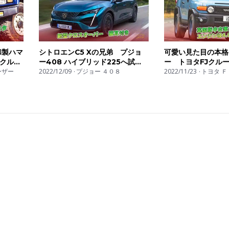
和製ハマ
シトロエンC5 Xの兄弟 プジョ
可愛い見た目の本格
クルー
ー408 ハイブリッド225へ試
ー トヨタFJクル
ーザー
乗 新型クロスオーバー 猫耳付
2022/12/09
プジョー ４０８
中古車ガイド エンジ
2022/11/23
トヨタ 
き | 車の話
V6 | 車の話