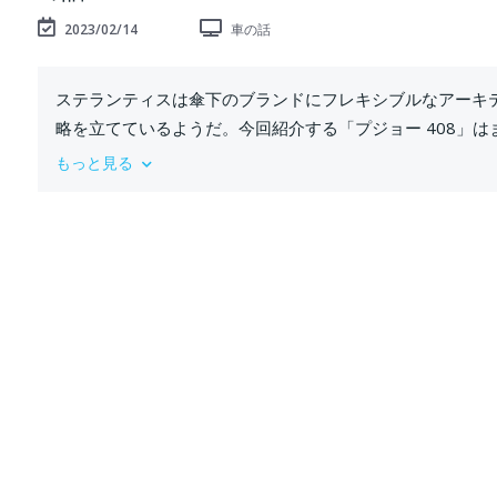
2023/02/14
車の話
ステランティスは傘下のブランドにフレキシブルなアーキテ
略を立てているようだ。今回紹介する「プジョー 408」は
送り込まれたニューモデルである。
もっと見る
#プジョー408
#クロスオーバー
#peugeot408
連絡先車の話：
Facebook: https://www.facebook.com/Car-Story-10086
IG: https://www.instagram.com/carstorytv
Twitter: https://twitter.com/CarStoryTV
Pinterest: https://www.pinterest.com/carstorytv
チャンネル登録：https://www.youtube.com/channel/UC4Zw
メール：carstorytv@gmail.com
著作権に関する苦情はメールでご連絡ください。確認して