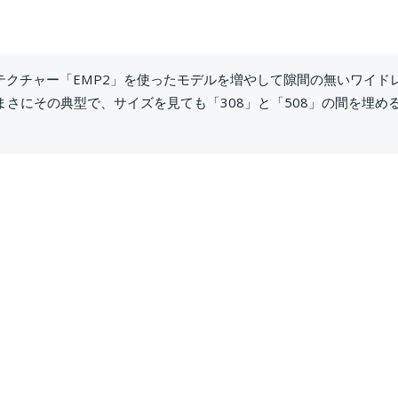
クチャー「EMP2」を使ったモデルを増やして隙間の無いワイド
まさにその典型で、サイズを見ても「308」と「508」の間を埋め
0172191533
PbUC88TxIC3d1ReuLkA?sub_confirmation=1
削除します。