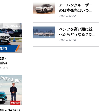
きかの判断基準
アーバンクルーザー
の日本発売はいつ？
国内導入の可能性と
2025/06/22
ライバル車との比較
を予想
ベンツを高い順に並
べたらどうなる？G
クラスからSマイバ
2025/06/14
ッハまで"価格で見
る"憧れの階層図
23 -
uiva
lalon |
４０８
 – details