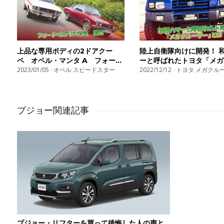
上品な専用ボディの2ドアクー
陸上自衛隊向けに開発！ 
ペ オペル・マンタ A フォー
ーと呼ばれたトヨタ「メガ
ド・カプリに対抗 前編 | 車の話
2023/01/05
オペル スピードスター
ザー」とは | 車の話
2022/12/12
トヨタ メガクル
プジョー関連記事
プジョー・リフターを買って後悔した人の声と