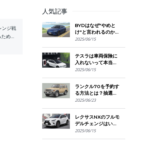
人気記事
BYDはなぜ"やめと
レンジ戦
け"と言われるのか？
るために
購入を迷う人が気に
2025/06/15
なる評判・信頼性・
故障リスクの実態を
テスラは車両保険に
解説
入れないって本当？
保険会社の対応とオ
2025/06/15
ーナーが選ぶ補償の
選び方とは
ランクル70を予約す
る方法とは？抽選方
式・販売店選び・購
2025/06/23
入のコツ
レクサスNXのフルモ
デルチェンジはい
つ？発売時期・デザ
2025/06/15
イン変更・今買うべ