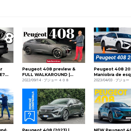
r
Peugeot 408 preview &
Peugeot 408 20
E?
FULL WALKAROUND |
Maniobra de esq
batchreviews
2022/09/14
プジョー ４０８
(moose test) y es
2023/04/03
プジョー 
km77.com
upé,
Peugeot 408 (2023) |
NEW Peugeot 408