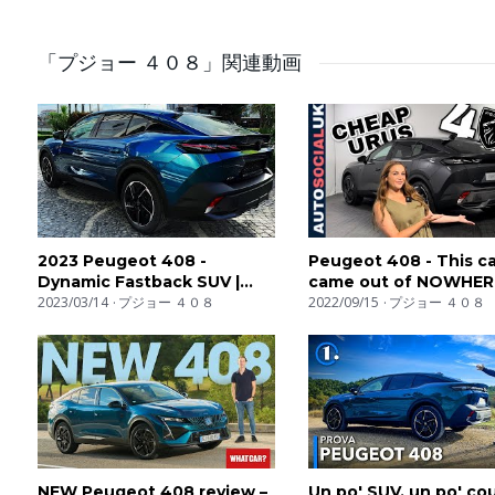
==========
見てくれてありがとう！ そして私たちは車の話です
「プジョー ４０８」関連動画
2023 Peugeot 408 -
Peugeot 408 - This ca
Dynamic Fastback SUV |
came out of NOWHER
Exterior and interior details
2023/03/14
プジョー ４０８
#Review
2022/09/15
プジョー ４０８
NEW Peugeot 408 review –
Un po' SUV, un po' co