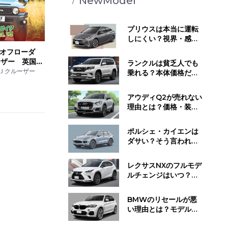
NewModel
プリウスは本当に運転
しにくい？視界・感
覚・静かすぎる走行音
オフローダ
が与える影響とは
ーザー 英国版
ランクルは貧乏人でも
ンは4.0L
ＦＪクルーザー
乗れる？本体価格だけ
じゃない維持費と所有
するために必要な覚悟
アウディQ2が売れない
理由とは？価格・装
備・ライバル車と比べ
てわかった"不人気の正
ポルシェ・カイエンは
体"
ダサい？そう言われる
理由と"見せ方で変わ
る"デザイン評価のリア
レクサスNXのフルモデ
ル
ルチェンジはいつ？発
売時期・デザイン変
更・今買うべきかの判
BMWのリセールが悪
断基準
い理由とは？モデル別
の値下がり傾向と損し