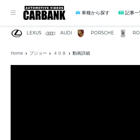
車種から探す
記事一
LEXUS
AUDI
PORSCHE
RO
Home
プジョー
４０８
動画詳細