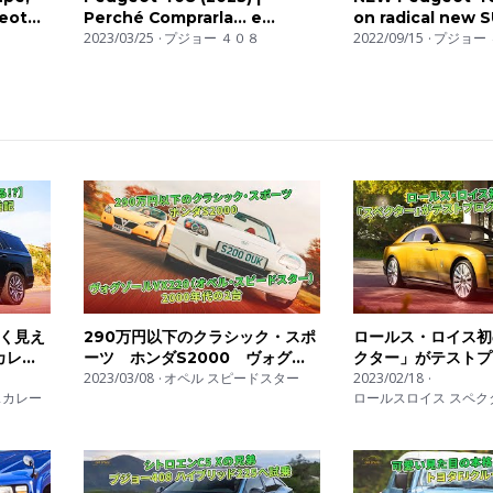
geot
Perché Comprarla... e
on radical new 
perché no
2023/03/25
プジョー ４０８
Car?
2022/09/15
プジョー 
く見え
290万円以下のクラシック・スポ
ロールス・ロイス初
カレー
ーツ ホンダS2000 ヴォグゾ
クター」がテストプ
ールVX220（オペル・スピード
2023/03/08
オペル スピードスター
終段階へ | 車の話
2023/02/18
スカレー
ロールスロイス スペク
スター） 2000年代の2台 | 車の
話