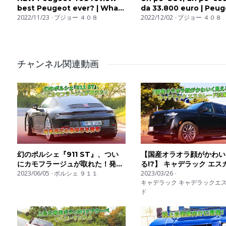
best Peugeot ever? | What
da 33.800 euro | Peu
Car?
2022/11/23
プジョー ４０８
408
2022/12/02
プジョー ４０８
チャンネル関連動画
幻のポルシェ『911 ST』、つい
【国産オラオラ顔がかわい
にカモフラージュが取れた！発表
る!?】 キャデラック エス
間近の最終形を激写 | 車の話
2023/06/05
ポルシェ ９１１
ド試乗記 | 車の話
2023/03/26
キャデラック キャデラックエ
ド