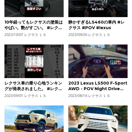
10年経ってもレクサスの塗装は
静かすぎるLS460の車内 #レ
やばい。艶がすごい。 #レクサ
クサス #POV #lexus
ス #lexus #LS
2023/10/07
レクサス ＬＳ
2023/09/26
レクサス ＬＳ
レクサス車の乗り心地ランキン
2023 Lexus LS500 F-Sport
グが発表されました。 #レクサ
AWD - POV Night Drive
ス #LEXUS #レクサLS
(Binaural Audio)
2023/09/01
レクサス ＬＳ
2023/08/16
レクサス ＬＳ