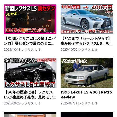
コンセプトカーをJMS2025で
実車レポート。LS CONCEPT
も。
【次期レクサスLSは6輪ミニバ
【どこまでリセール下がる!?】
ン?!】脱セダンで最強のミニバ
生産終了するレクサスLS、相場
ンへ進化! 次期新型レクサスLS
は今後どうなる？LEXUS
2025/10/13
レクサス ＬＳ
2025/10/06
レクサス ＬＳ
の気になる点を解説! | LEXUS
LS500
LS CONCEPT 2026
【36年の歴史に幕】レクサス
1995 Lexus LS 400 | Retro
LSが生産終了発表。最終モデル
Review
がやばすぎる!?LEXUS LSヘリ
2025/09/28
レクサス ＬＳ
2025/07/31
レクサス ＬＳ
テージモデルheritage