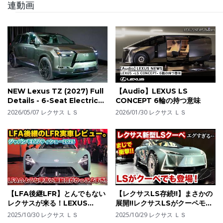
連動画
し、高級車市場において強い存在感を放っています。
NEW Lexus TZ (2027) Full
【Audio】LEXUS LS
Details - 6-Seat Electric
CONCEPT 6輪の持つ意味
Luxury SUV
2026/05/07
レクサス ＬＳ
2026/01/30
レクサス ＬＳ
【LFA後継LFR】とんでもない
【レクサスLS存続!!】まさかの
レクサスが来る！LEXUS
展開!!レクサスLSがクーペモデ
Sport Concept実車レビュ
ルに!!レクサスLSクーペが登
2025/10/30
レクサス ＬＳ
2025/10/29
レクサス ＬＳ
ー。ペプルビーチで発表された
場。LEXUS LS coupé