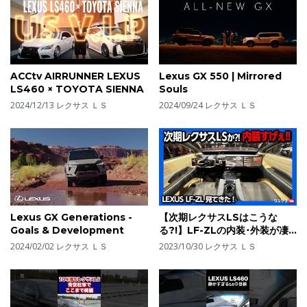
ACCtv AIRRUNNER LEXUS
Lexus GX 550 | Mirrored
LS460 × TOYOTA SIENNA
Souls
2024/12/13
レクサス ＬＳ
2024/09/24
レクサス ＬＳ
Lexus GX Generations -
【次期レクサスLSはこうな
Goals & Development
る?!】LF-ZLの内装･外装が凄
かった!! 未来の高級車の在り方
2024/02/02
レクサス ＬＳ
2023/10/30
レクサス ＬＳ
を提案! 発売時期は? | LEXUS
LF-LZ JAPAN MOBIRITY
SHOW 2023