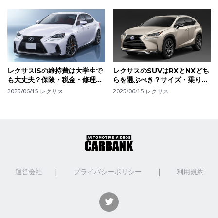
レクサスISの維持費は大学生で
レクサスのSUVはRXとNXどち
も大丈夫？保険・税金・修理代
らを選ぶべき？サイズ・乗り心
から"リアルな支出"を算出して
地・価格で見る選び方の決定版
2025/06/15
レクサス
2025/06/15
レクサス
みた
運営会社
|
プライバシーポリシー
|
利用規約