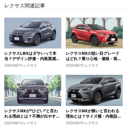
レクサス関連記事
レクサスLBXはダサいって本
レクサスNXの狙い目グレード
当？デザイン評価・内装質感か
はどれ？乗り心地・価格・装備
ら見る"好き嫌いが分かれる"理
のバランスで選ぶ最適モデル
2025/06/15
レクサス
2025/06/15
レクサス
由
レクサスNXが"ひどい"と言わ
レクサスNXが狭いと言われる
れる理由とは？不満が出やすい
理由とは？サイズ感・内装設計
ポイントとそれでも選ばれる理
の違いと改善ポイント
2025/06/14
レクサス
2025/06/15
レクサス
由