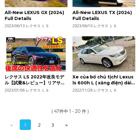
All-New LEXUS GX (2024)
All-New LEXUS TX (2024)
Full Details
Full Details
2023/06/10
レクサス ＬＳ
2023/06/10
レクサス ＬＳ
レクサス LS 2022年改良モデ
Xe của bố chủ tịch! Lexus
ル【試乗&レビュー】リアサス
ls 600h L ( xăng điện) dài 5
まわりのチューニングで後席の
mét và 7 lít xăng call&zalo
2023/01/06
レクサス ＬＳ
2022/11/28
レクサス ＬＳ
快適性をアップ!! ラグジュアリ
:0968721551
ーセダンの資質アップ!! E-
CarLife with 五味やすたか
( 47件中 1 - 20 件 )
«
1
2
3
»