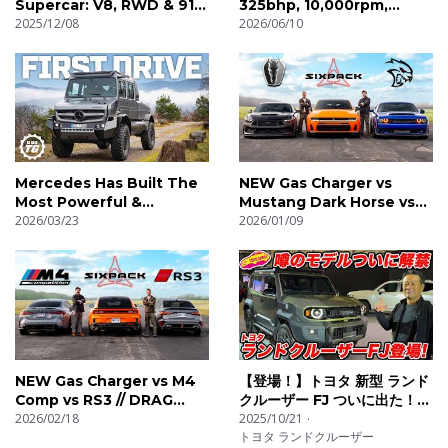
Supercar: V8, RWD & 911
325bhp, 10,000rpm,
GT3 Money! | 4K
2025/12/08
895kg! | 4K
2026/06/10
Mercedes Has Built The
NEW Gas Charger vs
Most Powerful &
Mustang Dark Horse vs
Luxurious Unimog Ever! |
2026/03/23
SRT Hellcat // DRAG RACE
2026/01/09
4K
NEW Gas Charger vs M4
【登場！】トヨタ 新型 ランド
Comp vs RS3 // DRAG
クルーザー FJ ついに出た！
RACE
2026/02/18
待望の末っ子は オフも本格
2025/10/21
トヨタ ランドクルーザー
派！