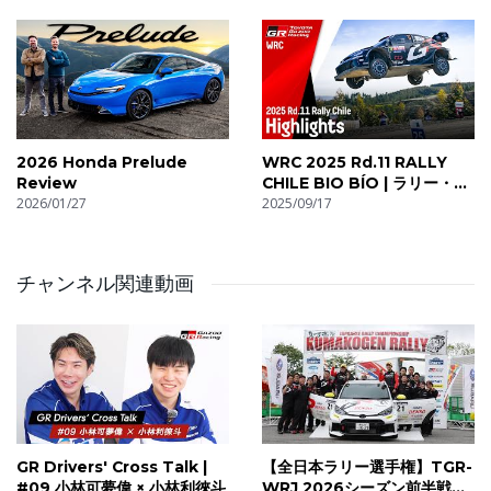
2026 Honda Prelude
WRC 2025 Rd.11 RALLY
Review
CHILE BIO BÍO | ラリー・チ
2026/01/27
リ・ビオビオ ハイライト動画 |
2025/09/17
TOYOTA GAZOO Racing
チャンネル関連動画
GR Drivers' Cross Talk |
【全日本ラリー選手権】TGR-
#09 小林可夢偉 × 小林利徠斗
WRJ 2026シーズン前半戦ダ