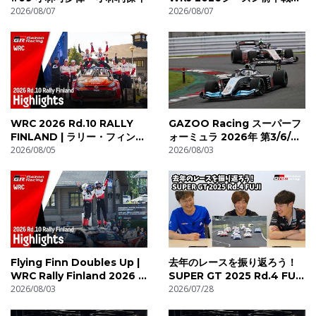
2026/08/07
イジェスト
2026/08/07
WRC 2026 Rd.10 RALLY
GAZOO Racing スーパーフ
FINLAND | ラリー・フィンラ
ォーミュラ 2026年 第3/6/7
ンド ハイライト動画 |
2026/08/05
戦 富士 ダイジェストムービー
2026/08/03
TOYOTA GAZOO Racing
Flying Finn Doubles Up |
去年のレースを振り返ろう！
WRC Rally Finland 2026 |
SUPER GT 2025 Rd.4 FUJI
Weekend Highlights
2026/08/03
｜山下健太＆福住仁嶺＆阪口
2026/07/28
晴南｜GAZOO Racing