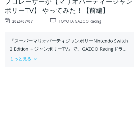
プロレーサーが【マリオパーティージャン
ボリーTV】 やってみた！【前編】
2026/07/07
TOYOTA GAZOO Racing
『スーパーマリオパーティジャンボリーNintendo Switch
2 Edition ＋ジャンボリーTV』で、GAZOO Racingドライ
バー『坪井翔、笹原右京、大湯都史樹、阪口晴南』がミ
もっと見る
ニゲーム対決!!!
✅出場選手
坪井翔選手
笹原右京選手
大湯都史樹選手
阪口晴南選手
※この映像は、任天堂株式会社の著作物の利用にあた
り、