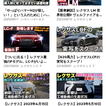
え、狭い道路でも軽トラック本来の取り回し性能を維持
「やっぱりハマーH2が欲し
【新車解説】レクサス LM 世
することが考えられていました。
い！」という人のために｜ハ
界初公開!! ヴェルファイアを買
マーH2購入ガイド
2020/09/11
ハマー ハマーＨ２
う（らしい!?）五味ちゃん
2023/04/19
レクサス ＬＭ
残念ながら市販化されることはありませんでしたが、リ
の"妙な独断視点"で紹介!! E-
CarLife with 五味やすたか
モートワーク、キッチンカー、車中泊、バンライフ、ポ
ップアップストアなどが身近になった現在、このコンセ
プトはむしろ時代に合っているように感じられます。
ホンダは20年以上前に、クルマを「物を運ぶ道具」から
【ついに出る！】レクサス最
【620馬力】レクサスLCFの
「仕事や暮らしを運ぶ移動拠点」へと進化させようとし
強のFモデル。LC-Fがいよい
実写をスクープ！
よ発売開始か。LEXUS
2022/04/26
レクサス ＬＣ Ｆ
2018/08/01
レクサス ＬＣ Ｆ
ていたのかもしれません。
LC500 LC-F
なぜアクティ・コンポは量産化されなかったのか。
現代のEV技術で復活させたら、どのようなクルマになる
のか。
その独創的な構造や技術、実用性、そして現在から見た
価値を、自動車専門家の視点で詳しく考察します。
【レクサス】2023年4月15日
【レクサス】2023年5月10日