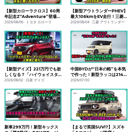
📅 新作動画は毎週更新中！
【新型カローラクロス】60周
【新型アウトランダーPHEV】
年記念Z“Adventure”登場！
最大106kmをEV走行！三菱の
🔔 通知オンで最新動画を見逃さないようにしましょう！
タフ顔×先進装備で392万円…
2026/08/06
トヨタ カローラ
本格4WDは約537万円でも買
2026/08/04
三菱 アウトランダー
本当に買いなのか？| #トヨタ
いか？2026年一部改良| #三
📍 人気の動画もぜひチェック！
#カローラ クロス
菱 #アウトランダーphev
#toyotacorollacross
#outlanderphev
▶️ https://www.youtube.com/watch?
v=CjImm97RkOQ&t=5s
#車の雑誌 #クルマ好きと繋がりたい #試乗レビュー #新
【新型デイズ】221万円でも欲
中国BYDが“日本の軽”を本気
型車 #カーライ
しくなる？「ハイウェイスタ
で作った！新型ラッコは214万
ー アーバンクロム」の上質感
2026/08/02
日産 デイズ
円台・航続320kmで国産車の
2026/07/30
と進化！| #日産 #デイズ
脅威になるのか？| #byd #ラ
#nissandayz
ッコ #bydracco
新車299万円！新型キックス
【まるで英国SUV!?】スズキ