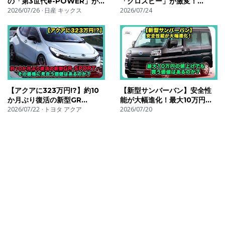
の「第3世代e-POWER」が
「クロスビー」が激変！
凄い…日産は高速走行の弱点を
2026/07/26
日産 キックス
DAMD新作「X BEE little
2026/07/24
克服したのか？| #日産 #キッ
D.」｜約27万円の価値はあ
クス #nissankicks
る？| #スズキ #クロスビー
#suzukiXBEE
【アクアに323万円!?】約10
【新型サンバーバン】安全性
か月ぶり復活の新型GR
能が大幅進化！最大10万円の
SPORT、その価格に見合う価
2026/07/22
トヨタ アクア
値上げでも買う価値はあるの
2026/07/20
値はあるのか？| #トヨタ #ア
か？| #スバル #サンバーバン
クア #toyotaaqua
#subarusambar