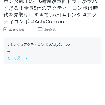
ホンダ純正の「6輪魔改造軽トラ」がヤバ
すぎる！全長5mのアクティ・コンポは時
代を先取りしすぎていた| #ホンダ #アク
ティコンポ #ActyCompo
2026/07/03
車の雑誌
#ホンダ #アクティコンポ #ActyCompo
ホンダが2002年の東京モーターショーで公開した、驚異
もっと見る
の6輪コンセプトカー「アクティ・コンポ」を徹底解説し
ます。
ベースとなったのは、日本の仕事現場を長年支えてきた
軽商用車「ホンダ・アクティ・トラック」。しかし、通
常の荷台は取り外され、キャビン部分を大型トラックの
トラクターヘッドのように使用。後方に専用設計の巨大