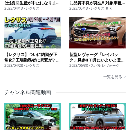
(土)挽回生産が中止になりまし
に品質不良が発生‼︎ 対象車種、
2023/04/13
た‼︎ 納期に目処が⁉︎
レクサス
納期に影響は⁉︎
2023/05/13
レクサス ＲＸ
皆さんなら、このアクティ・コンポをどのように使って
みたいですか？
移動式カフェ、キャンピングカー、仕事場、それとも自
分だけの秘密基地でしょうか。ぜひコメント欄で教えて
ください。
【レクサス】ついに納期が正
新型レヴォーグ「レイバッ
動画が面白かった方は、高評価とチャンネル登録をよろ
常化⁉︎ 工場勤務者に異変が? 最
ク」見参!! 11月にいよいよ登
しくお願いします。
新情報‼︎
2023/04/28
レクサス
場 スバル国内市場の救世主
2023/06/30
スバル レヴォーグ
なるか？ | 車の雑誌
一覧を見る
📌 【車の雑誌】チャンネルでは、毎週最新のクルマ情報
チャンネル関連動画
や試乗レビューをお届けしています！
👀 チャンネル登録＆高評価よろしくお願いします！
📩 コメントも大歓迎！皆さんのご意見・ご感想をぜひお
聞かせください！