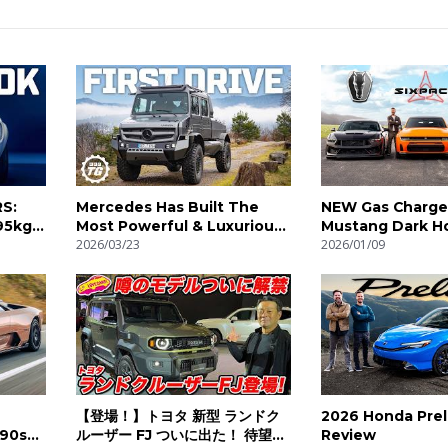
RS:
Mercedes Has Built The
NEW Gas Charge
5kg! |
Most Powerful & Luxurious
Mustang Dark Ho
Unimog Ever! | 4K
2026/03/23
Hellcat // DRAG 
2026/01/09
【登場！】トヨタ 新型 ランドク
2026 Honda Pre
‘90s
ルーザー FJ ついに出た！ 待望の
Review