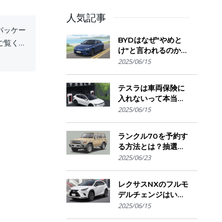
人気記事
パッケー
BYDはなぜ"やめと
ご覧くだ
け"と言われるのか？
購入を迷う人が気に
2025/06/15
なる評判・信頼性・
故障リスクの実態を
テスラは車両保険に
解説
入れないって本当？
保険会社の対応とオ
2025/06/15
ーナーが選ぶ補償の
選び方とは
ランクル70を予約す
る方法とは？抽選方
式・販売店選び・購
2025/06/23
入のコツ
レクサスNXのフルモ
デルチェンジはい
つ？発売時期・デザ
2025/06/15
イン変更・今買うべ