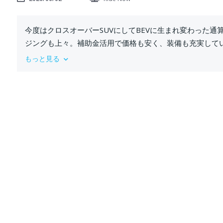
今度はクロスオーバーSUVにしてBEVに生まれ変わった通
ジングも上々。補助金活用で価格も安く、装備も充実してい
さい。
もっと見る
#インサイト
#hondainsight
#insigh