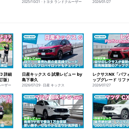
末っ子は オフも本格派！
2025/10/21
トヨタ ランドクルーザー
2026/01/27
J 詳細
日産キックス G 試乗レビュー by
レクサスNX「パフ
改訂版）
島下泰久
ップグレード リ
ルーザー
2026/07/29
日産 キックス
乗 by 島下泰久
2026/07/27