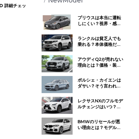
NewModel
2WD 詳細チェッ
プリウスは本当に運転
しにくい？視界・感
覚・静かすぎる走行音
が与える影響とは
ランクルは貧乏人でも
乗れる？本体価格だけ
じゃない維持費と所有
するために必要な覚悟
アウディQ2が売れない
理由とは？価格・装
備・ライバル車と比べ
てわかった"不人気の正
ポルシェ・カイエンは
体"
ダサい？そう言われる
理由と"見せ方で変わ
る"デザイン評価のリア
レクサスNXのフルモデ
ル
ルチェンジはいつ？発
売時期・デザイン変
更・今買うべきかの判
BMWのリセールが悪
断基準
い理由とは？モデル別
の値下がり傾向と損し