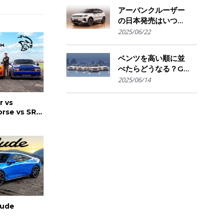
きかの判断基準
アーバンクルーザー
の日本発売はいつ？
国内導入の可能性と
2025/06/22
ライバル車との比較
を予想
ベンツを高い順に並
べたらどうなる？G
クラスからSマイバ
2025/06/14
ッハまで"価格で見
る"憧れの階層図
r vs
rse vs SRT
RACE
lude