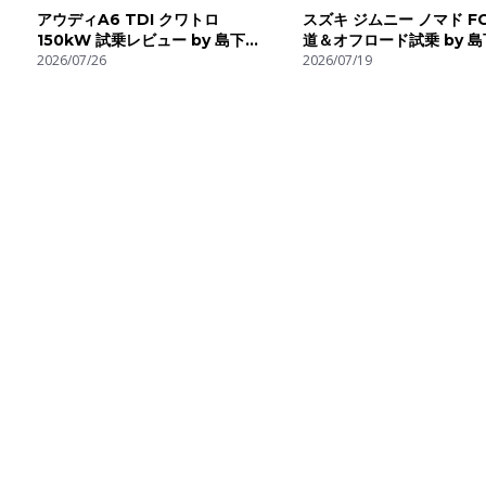
アウディA6 TDI クワトロ
スズキ ジムニー ノマド F
150kW 試乗レビュー by 島下泰
道＆オフロード試乗 by 
久
2026/07/26
2026/07/19