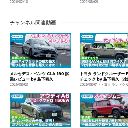
2026/02/18
Icon Reborn!
2025/08/09
チャンネル関連動画
メルセデス・ベンツ CLA 180 試
トヨタ ランドクルーザー F
乗レビュー by 島下泰久
チェック by 島下泰久（
2026/08/03
2026/08/01
トヨタ ランドク