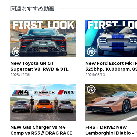
関連おすすめ動画
New Toyota GR GT
New Ford Escort Mk1 
Supercar: V8, RWD & 911
325bhp, 10,000rpm, 89
GT3 Money! | 4K
2025/12/08
4K
2026/06/10
NEW Gas Charger vs M4
FIRST DRIVE: New
Comp vs RS3 // DRAG RACE
Lamborghini Diablo – 