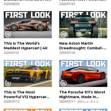
Hypercar! | 4K
2026/08/03
SUV! | 4K
2026/07/23
This Is The World’s
New Aston Martin
Maddest Hypercar! | 4K
Dreadnought: Combat-
2026/07/21
Ready V12 Supertruck! |
2026/07/18
4K
This Is The Most
The Porsche 911’s Worst
Powerful V12 Hypercar
Nightmare, Made In
Ever! | 4K
2026/07/13
China! | 4K
2026/07/11
ポルシェ ９１１