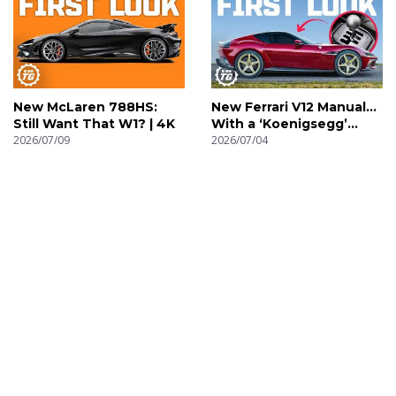
New McLaren 788HS:
New Ferrari V12 Manual…
Still Want That W1? | 4K
With a ‘Koenigsegg’
2026/07/09
Gearbox! | 4K
2026/07/04