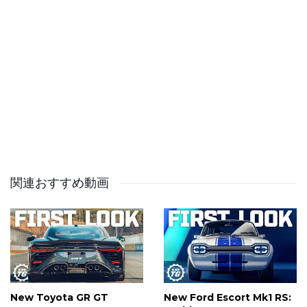
🎧 Top Gear Magazine Podcast:
https://topgear.podlink.to/Podcast
✉️ Top Gear Newsletter:
https://www.topgear.com/newsletter-signup
🛍️ Top Gear Shop: https://www.topgear.com/shop
Follow Top Gear ⬇️
Instagram: https://www.instagram.com/topgear/
Facebook: https://www.facebook.com/topgear
TikTok: https://www.tiktok.com/@topgear
関連おすすめ動画
X/Twitter: https://x.com/BBC_TopGear
This is a commercial channel from BBC Studios.
Service & Feedback
https://www.bbcstudios.com/contact/contact-us/
New Toyota GR GT
New Ford Escort Mk1 RS: