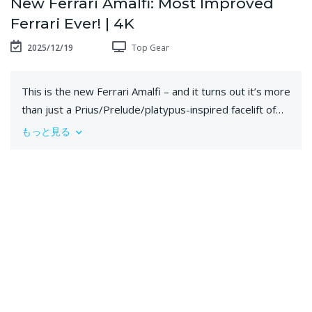
New Ferrari Amalfi: Most Improved
Ferrari Ever! | 4K
2025/12/19
Top Gear
This is the new Ferrari Amalfi – and it turns out it’s more
than just a Prius/Prelude/platypus-inspired facelift of
the Ferrari Roma!
もっと見る
🚗 Ferrari Amalfi
🎤 Ollie Kew
🎥 Subscribe to Top Gear YouTube:
http://bit.ly/SubscribeToTopGear
⏪ Subscribe to Top Gear Classic YouTube:
http://bit.ly/SubscribeToTopGear
📖 Subscribe to Top Gear Magazine: https://top-
gear.visitlink.me/YeyndO