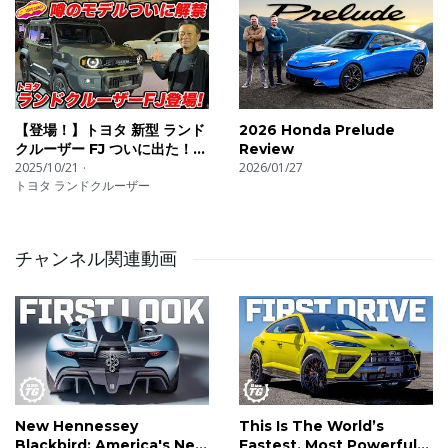
【登場！】トヨタ 新型 ランド
2026 Honda Prelude
クルーザー FJ ついに出た！
Review
待望の末っ子は オフも本格
2025/10/21
2026/01/27
トヨタ ランドクルーザー
派！
チャンネル関連動画
New Hennessey
This Is The World’s
Blackbird: America's New
Fastest, Most Powerful