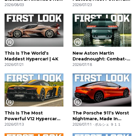
Hypercar! | 4K
2026/08/03
SUV! | 4K
2026/07/23
This Is The World’s
New Aston Martin
Maddest Hypercar! | 4K
Dreadnought: Combat-
2026/07/21
Ready V12 Supertruck! |
2026/07/18
4K
This Is The Most
The Porsche 911’s Worst
Powerful V12 Hypercar
Nightmare, Made In
Ever! | 4K
2026/07/13
China! | 4K
2026/07/11
ポルシェ ９１１