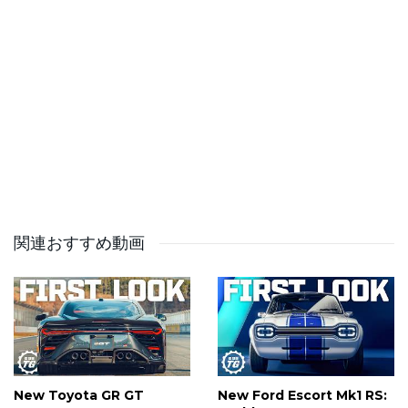
🎧 Top Gear Magazine Podcast:
https://topgear.podlink.to/Podcast
✉️ Top Gear Newsletter:
https://www.topgear.com/newsletter-signup
Follow Top Gear ⬇️
Instagram: https://www.instagram.com/topgear/
Facebook: https://www.facebook.com/topgear
TikTok: https://www.tiktok.com/@topgear
X/Twitter: https://x.com/BBC_TopGear
関連おすすめ動画
This is a commercial channel from BBC Studios.
Service & Feedback
https://www.bbcstudios.com/contact/contact-us/
New Toyota GR GT
New Ford Escort Mk1 RS:
00:00 Introduction