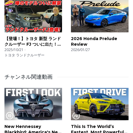
【登場！】トヨタ 新型 ランド
2026 Honda Prelude
クルーザー FJ ついに出た！
Review
待望の末っ子は オフも本格
2025/10/21
2026/01/27
トヨタ ランドクルーザー
派！
チャンネル関連動画
New Hennessey
This Is The World’s
Blackbird: America's New
Fastest, Most Powerful