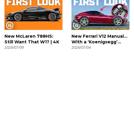
New McLaren 788HS:
New Ferrari V12 Manual…
Still Want That W1? | 4K
With a ‘Koenigsegg’
2026/07/09
Gearbox! | 4K
2026/07/04