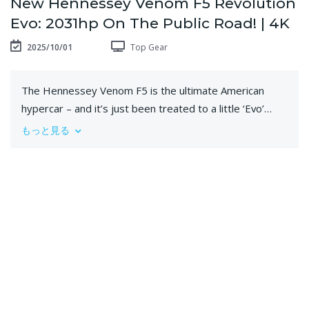
New Hennessey Venom F5 Revolution
Evo: 2031hp On The Public Road! | 4K
2025/10/01
Top Gear
The Hennessey Venom F5 is the ultimate American
hypercar – and it’s just been treated to a little ‘Evo’
upgrade. We drive it in track-focused Revolution guise…
もっと見る
🚗 Hennessey Venom F5 Revolution Evo
🎤 Jethro Bovingdon
🎥 Subscribe to Top Gear YouTube:
http://bit.ly/SubscribeToTopGear
⏪ Subscribe to Top Gear Classic YouTube:
http://bit.ly/SubscribeToTopGear
📖 Subscribe to Top Gear Magazine: https://top-
gear.visitlink.me/YeyndO