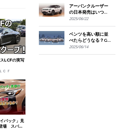
きかの判断基準
アーバンクルーザー
の日本発売はいつ？
国内導入の可能性と
2025/06/22
ライバル車との比較
を予想
ベンツを高い順に並
べたらどうなる？G
クラスからSマイバ
2025/06/14
ッハまで"価格で見
る"憧れの階層図
スLCFの実写
ＬＣ Ｆ
イバック」見
よ登場 スバル