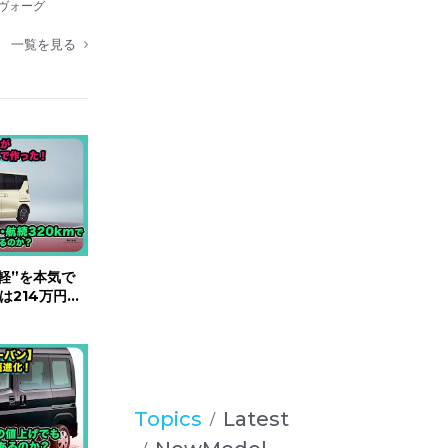
か？ | 車の
レヴォーグ
一覧を見る
軽”を本気で
は214万円
で国産車の脅威
d #ラッコ
Topics
Latest