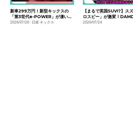
新車299万円！新型キックスの
【まるで英国SUV!?】ス
「第3世代e-POWER」が凄い…
ロスビー」が激変！DAM
日産は高速走行の弱点を克服した
2026/07/26
日産 キックス
「X BEE little D.」｜
2026/07/24
のか？| #日産 #キックス
の価値はある？| #スズキ 
#nissankicks
スビー #suzukiXBEE