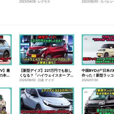
報‼︎
2023/04/28
レクサス
国内市場の救世主なる
2023/06/30
スバル 
雑誌
V】最
【新型デイズ】221万円でも欲し
中国BYDが“日本の
菱の本格
くなる？「ハイウェイスター アー
作った！新型ラッコ
いか？
バンクロム」の上質感と進化！|
2026/08/02
日産 デイズ
台・航続320km
2026/07/30
#アウト
#日産 #デイズ #nissandayz
になるのか？| #by
#bydracco