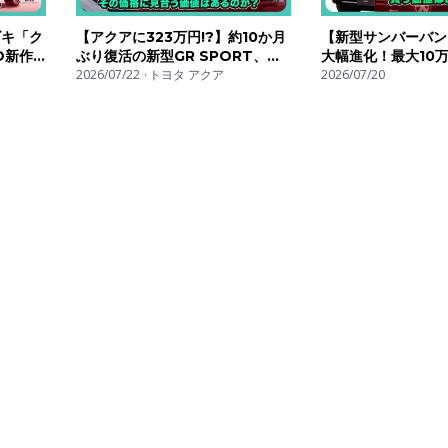
ズキ「ク
【アクアに323万円!?】約10か月
【新型サンバーバン
D新作
ぶり復活の新型GR SPORT、そ
大幅進化！最大10
約27万円
の価格に見合う価値はあるのか？|
2026/07/22
トヨタ アクア
も買う価値はあるのか
2026/07/20
#クロ
#トヨタ #アクア #toyotaaqua
ル #サンバーバン
#subarusambar