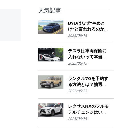
人気記事
BYDはなぜ"やめと
け"と言われるのか？
シリーズ
購入を迷う人が気に
2025/06/15
なる評判・信頼性・
故障リスクの実態を
テスラは車両保険に
解説
入れないって本当？
保険会社の対応とオ
2025/06/15
ーナーが選ぶ補償の
選び方とは
ランクル70を予約す
る方法とは？抽選方
式・販売店選び・購
2025/06/23
入のコツ
レクサスNXのフルモ
デルチェンジはい
つ？発売時期・デザ
2025/06/15
イン変更・今買うべ