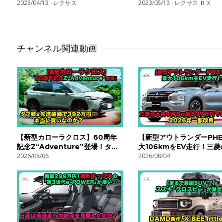
期に目処が⁉︎
2023/04/13
レクサス
に影響は⁉︎
2023/05/13
レクサス ＲＸ
チャンネル関連動画
【新型カローラクロス】60周年
【新型アウトランダーPHE
記念Z“Adventure”登場！タフ
大106kmをEV走行！三
顔×先進装備で392万円…本当に
2026/08/06
4WDは約537万円でも買
2026/08/04
買いなのか？| #トヨタ #カロー
2026年一部改良| #三菱 
ラ クロス
ランダーphev
#toyotacorollacross
#outlanderphev