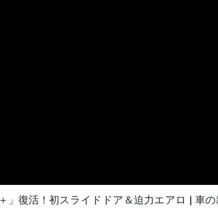
＋」復活！初スライドドア＆迫力エアロ | 車の