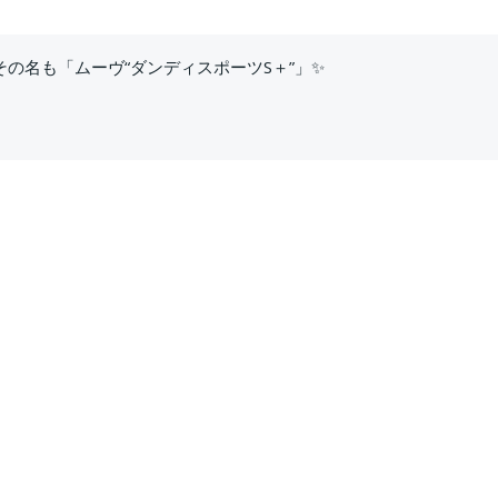
その名も「ムーヴ“ダンディスポーツS＋”」✨
、軽ワゴンとは思えない存在感を放っています！さらに「ムーヴ」
解説！
！見ればきっと乗りたくなる一台です🎥✨
や試乗レビューをお届けしています！