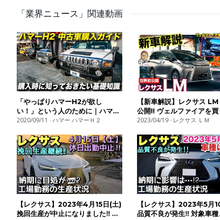
「業界ニュース」関連動画
👀 チャンネル登録＆高評価よろしくお願いします！
📩 コメントも大歓迎！皆さんのご意見・ご感想をぜひお
📅 新作動画は毎週更新中！
🔔 通知オンで最新動画を見逃さないようにしましょう！
📍 人気の動画もぜひチェック！
「やっぱりハマーH2が欲し
【新車解説】レクサス LM
▶️ https://www.youtube.com/watch?v=CjImm97RkOQ&t=
い！」という人のために｜ハマー
公開!! ヴェルファイアを
H2購入ガイド
2020/09/11
ハマー ハマーＨ２
しい!?）五味ちゃんの"妙
2023/04/19
レクサス ＬＭ
#車の雑誌 #クルマ好きと繋がりたい #試乗レビュー #新型
視点"で紹介!! E-CarLife 
五味やすたか
【レクサス】2023年4月15日(土)
【レクサス】2023年5月1
挽回生産が中止になりました‼︎ 納
品質不良が発生‼︎ 対象車