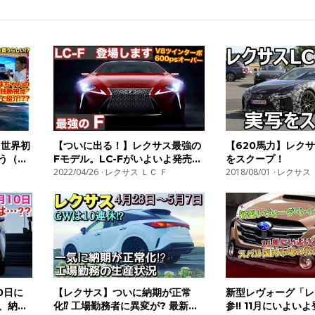
聞かせください！
 世界初
【ついに出る！】レクサス最強の
【620馬力】レクサ
5s
買う（ら
Fモデル。LC-Fがいよいよ発売開
をスクープ！
な独断
始か。LEXUS LC500 LC-F
2022/04/26
レクサス ＬＣ Ｆ
2018/08/01
レクサス 
車 #カーライ
with
0日に
【レクサス】ついに納期が正常
新型レヴォーグ「レ
種、納期
化⁉︎ 工場勤務者に異変が? 最新情
参!! 11月にいよい