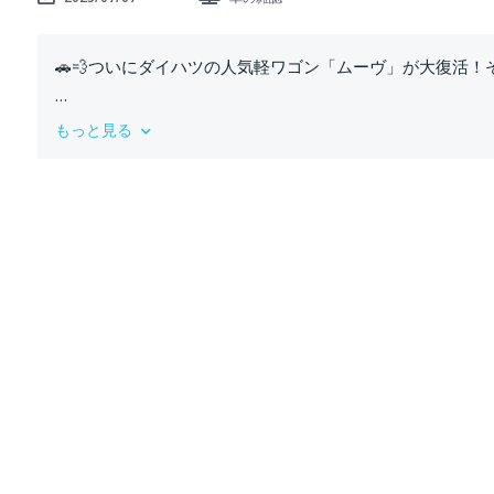
🚗💨ついにダイハツの人気軽ワゴン「ムーヴ」が大復活！
2年ぶりの新型「ムーヴ」は、迫力のエアロ仕様に進化し
もっと見る
初となるスライドドアを採用し、使い勝手もバツグン👍
この動画では、ムーヴ“ダンディスポーツS＋”の魅力を徹底
✅ムーヴならではの快適な室内空間
✅スポーティでカッコイイ最新デザイン
✅新たに設定された注目パッケージの内容
ムーヴが気になっている方も、初めてムーヴを知る方も必見
#ムーヴ #新型ムーヴ #ダイハツ
📌 【車の雑誌】チャンネルでは、毎週最新のクルマ情報