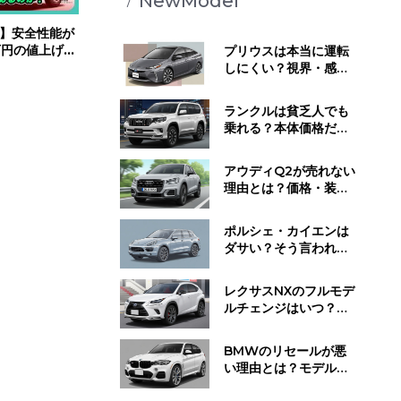
NewModel
】安全性能が
万円の値上げで
プリウスは本当に運転
？| #スバ
しにくい？視界・感
覚・静かすぎる走行音
が与える影響とは
ランクルは貧乏人でも
乗れる？本体価格だけ
じゃない維持費と所有
するために必要な覚悟
アウディQ2が売れない
理由とは？価格・装
備・ライバル車と比べ
てわかった"不人気の正
ポルシェ・カイエンは
体"
ダサい？そう言われる
理由と"見せ方で変わ
る"デザイン評価のリア
レクサスNXのフルモデ
ル
ルチェンジはいつ？発
売時期・デザイン変
更・今買うべきかの判
BMWのリセールが悪
断基準
い理由とは？モデル別
の値下がり傾向と損し