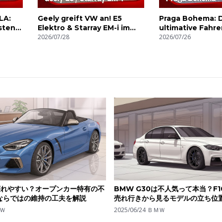
LA:
Geely greift VW an! E5
Praga Bohema: 
rsten
Elektro & Starray EM-i im
ultimative Fahre
ersten Test
2026/07/28
2026/07/26
は壊れやすい？オープンカー特有の不
BMW G30は不人気って本当？F
ならではの維持の工夫を解説
売れ行きから見るモデルの立ち位
Ｗ
2025/06/24
ＢＭＷ