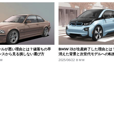
ールが悪い理由とは？値落ちの早
BMW i3が生産終了した理由とは
ンスから見る損しない選び方
消えた背景と次世代モデルへの転
Ｗ
2025/06/22
ＢＭＷ