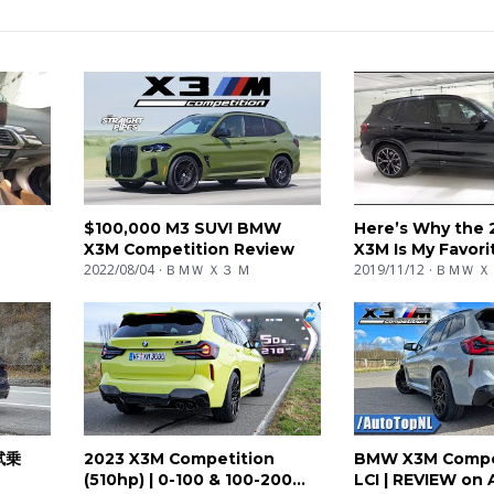
$100,000 M3 SUV! BMW
Here’s Why the
X3M Competition Review
X3M Is My Favori
2022/08/04
ＢＭＷ Ｘ３ Ｍ
Performance SU
2019/11/12
ＢＭＷ Ｘ
試乗
2023 X3M Competition
BMW X3M Compet
(510hp) | 0-100 & 100-200
LCI | REVIEW on