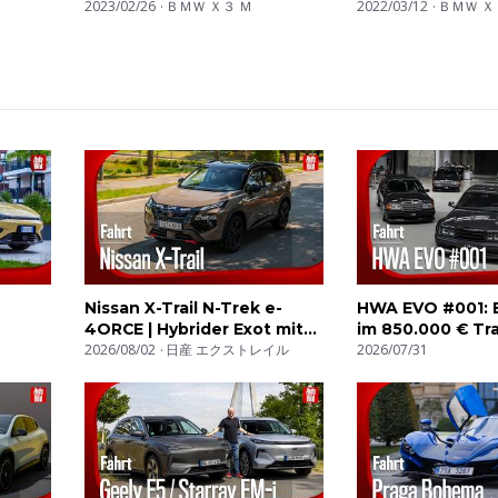
km/h acceleration🏁 | by
2023/02/26
ＢＭＷ Ｘ３ Ｍ
by AutoTopNL
2022/03/12
ＢＭＷ Ｘ
Automann in 4K
Nissan X-Trail N-Trek e-
HWA EVO #001: E
4ORCE | Hybrider Exot mit
im 850.000 € Tr
Alltags-Faible
2026/08/02
日産 エクストレイル
2026/07/31