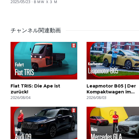
RACE & Review
2025/05/23
ＢＭＷ Ｘ３ Ｍ
チャンネル関連動画
Fiat TRIS: Die Ape ist
Leapmotor B05 | Der
zurück!
Kompaktwagen im
2026/08/04
Kaufberater (Design,
2026/08/03
Antrieb, Ausstattung)