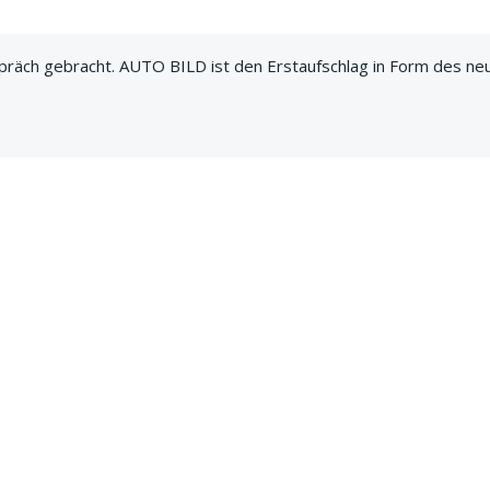
präch gebracht. AUTO BILD ist den Erstaufschlag in Form des ne
esten Modelle im Test und Fahrbericht. Dazu Filme über Erlkönige,