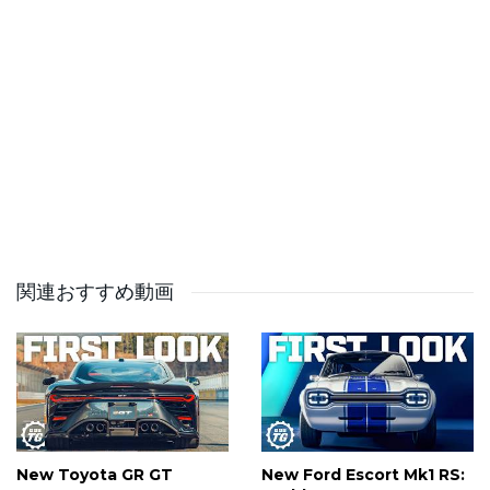
✉️Top Gear Newsletter:
https://www.topgear.com/newsletter-signup
Follow Top Gear ⬇️
Instagram: https://www.instagram.com/topgear/
Facebook: https://www.facebook.com/topgear
TikTok: https://www.tiktok.com/@topgear
X/Twitter: https://x.com/BBC_TopGear
This is a commercial channel from BBC Studios.
関連おすすめ動画
Service & Feedback
https://www.bbcstudios.com/contact/contact-us/
00:00 Who Or What Is Slate?
1:13 Facts & Figures
New Toyota GR GT
New Ford Escort Mk1 RS:
1:40 What’s Slate’s USP?