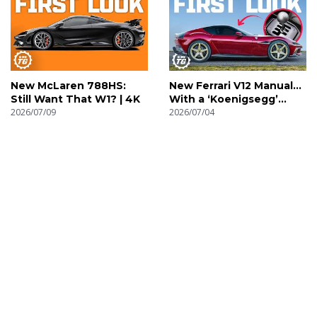
New McLaren 788HS:
New Ferrari V12 Manual…
Still Want That W1? | 4K
With a ‘Koenigsegg’
2026/07/09
Gearbox! | 4K
2026/07/04