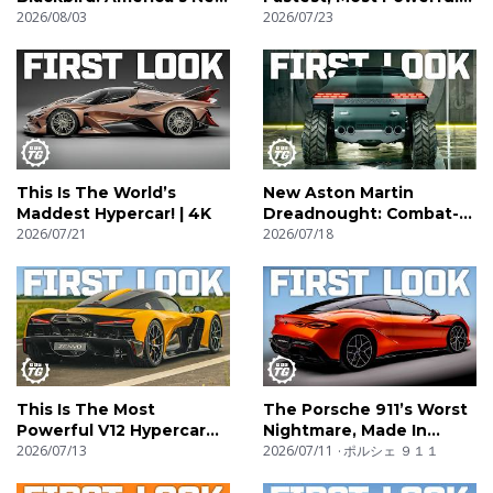
Hypercar! | 4K
2026/08/03
SUV! | 4K
2026/07/23
This Is The World’s
New Aston Martin
Maddest Hypercar! | 4K
Dreadnought: Combat-
2026/07/21
Ready V12 Supertruck! |
2026/07/18
4K
This Is The Most
The Porsche 911’s Worst
Powerful V12 Hypercar
Nightmare, Made In
Ever! | 4K
2026/07/13
China! | 4K
2026/07/11
ポルシェ ９１１