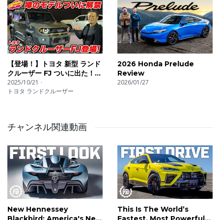
【登場！】トヨタ 新型 ランド
2026 Honda Prelude
クルーザー FJ ついに出た！
Review
待望の末っ子は オフも本格
2025/10/21
2026/01/27
トヨタ ランドクルーザー
派！
チャンネル関連動画
New Hennessey
This Is The World’s
Blackbird: America's New
Fastest, Most Powerful