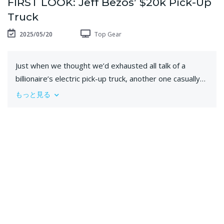
FIRST LOOK: Jeff Bezos’ $20k Pick-Up
Truck
2025/05/20
Top Gear
Just when we thought we’d exhausted all talk of a
billionaire’s electric pick-up truck, another one casually
slides into the chat. Only this one (backed by Amazon’s
もっと見る
own Jeff Bezos) has no fancy party tricks or out-there
promises. Rather, Slate Auto offers just a cheap, simple
EV for day-to-day workhorse duties...
🎥 Subscribe to Top Gear YouTube:
http://bit.ly/SubscribeToTopGear
⏪ Subscribe to Top Gear Classic YouTube:
http://bit.ly/SubscribeToTopGear
🎧 Top Gear Magazine Podcast:
https://topgear.podlink.to/Podcast