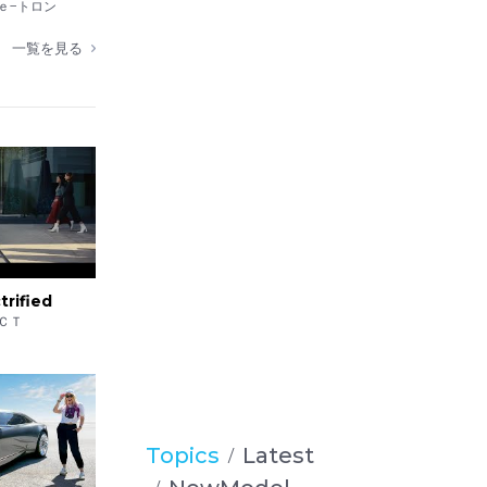
Gear Tested
ｅ−トロン
一覧を見る
trified
ＣＴ
Topics
Latest