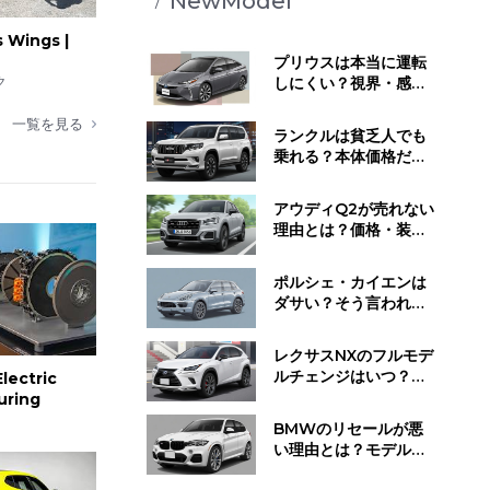
NewModel
 Wings |
プリウスは本当に運転
ク
しにくい？視界・感
覚・静かすぎる走行音
が与える影響とは
一覧を見る
ランクルは貧乏人でも
乗れる？本体価格だけ
じゃない維持費と所有
するために必要な覚悟
アウディQ2が売れない
理由とは？価格・装
備・ライバル車と比べ
てわかった"不人気の正
ポルシェ・カイエンは
体"
ダサい？そう言われる
理由と"見せ方で変わ
る"デザイン評価のリア
レクサスNXのフルモデ
ル
ルチェンジはいつ？発
lectric
売時期・デザイン変
uring
更・今買うべきかの判
BMWのリセールが悪
断基準
い理由とは？モデル別
の値下がり傾向と損し