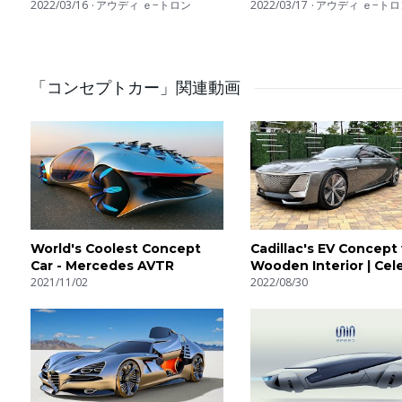
RS e-tron GT!
2022/03/16
アウディ ｅ−トロン
Studie erinnert an de
2022/03/17
アウディ ｅ−トロ
| mit Jan Götze
「コンセプトカー」関連動画
World's Coolest Concept
Cadillac's EV Concept
Car - Mercedes AVTR
Wooden Interior | Cel
2021/11/02
2022/08/30