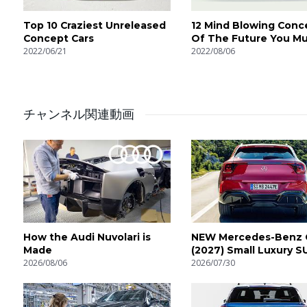
Top 10 Craziest Unreleased
12 Mind Blowing Conc
Concept Cars
Of The Future You Mu
2022/06/21
See
2022/08/06
チャンネル関連動画
How the Audi Nuvolari is
NEW Mercedes-Benz 
Made
(2027) Small Luxury S
2026/08/06
2026/07/30