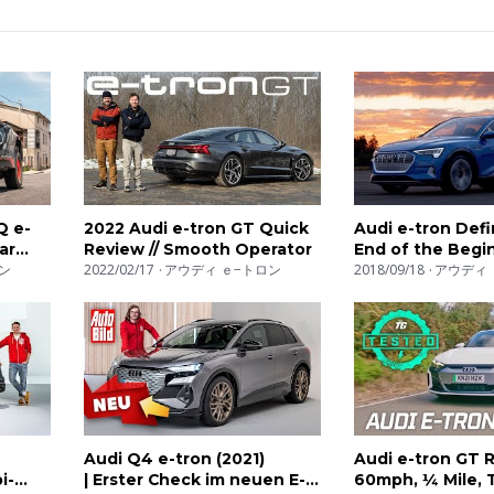
lFrrWiZvSsZRwOYmNg
Q e-
2022 Audi e-tron GT Quick
Audi e-tron Def
ar
Review // Smooth Operator
End of the Begi
ad |
ン
2022/02/17
アウディ ｅ−トロン
2018/09/18
アウディ 
Audi Q4 e-tron (2021)
Audi e-tron GT R
i-
| Erster Check im neuen E-
60mph, ¼ Mile, T