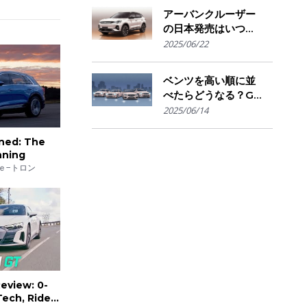
きかの判断基準
アーバンクルーザー
の日本発売はいつ？
国内導入の可能性と
2025/06/22
ライバル車との比較
を予想
ベンツを高い順に並
べたらどうなる？G
クラスからSマイバ
2025/06/14
ッハまで"価格で見
る"憧れの階層図
ined: The
nning
ｅ−トロン
eview: 0-
ech, Ride,