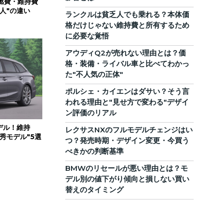
燃費・維持費
人"の違い
ランクルは貧乏人でも乗れる？本体価
格だけじゃない維持費と所有するため
に必要な覚悟
アウディQ2が売れない理由とは？価
格・装備・ライバル車と比べてわかっ
た"不人気の正体"
ポルシェ・カイエンはダサい？そう言
われる理由と"見せ方で変わる"デザイ
ン評価のリアル
デル！維持
レクサスNXのフルモデルチェンジはい
秀モデル"5選
つ？発売時期・デザイン変更・今買う
べきかの判断基準
BMWのリセールが悪い理由とは？モ
デル別の値下がり傾向と損しない買い
替えのタイミング