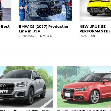
 Best
BMW X5 (2027) Production
NEW URUS SE
Line in USA
PERFORMANTE (
2026/07/02
ＢＭＷ Ｘ５
Interior & Exteri
2026/07/01