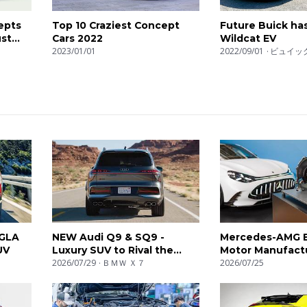
epts
Top 10 Craziest Concept
Future Buick has
st
Cars 2022
Wildcat EV
2023/01/01
2022/09/01
ビュイッ
GLA
NEW Audi Q9 & SQ9 -
Mercedes-AMG E
UV
Luxury SUV to Rival the
Motor Manufact
BMW X7
2026/07/29
ＢＭＷ Ｘ７
2026/07/25