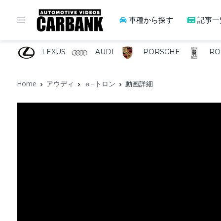
車種から探す
記事一
LEXUS
AUDI
PORSCHE
RO
Home
アウディ
ｅ−トロン
動画詳細