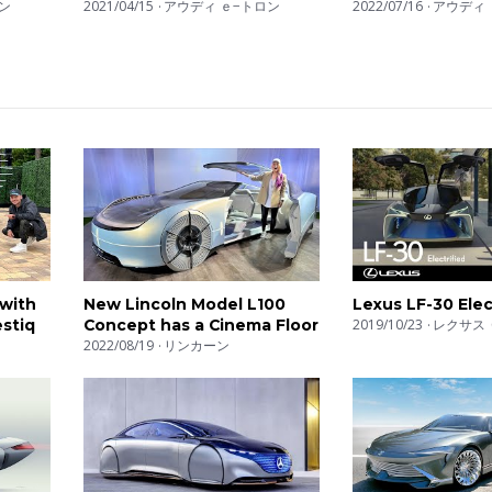
n RS 6
ン
SUV | Sitzprobe mit
2021/04/15
アウディ ｅ−トロン
Handling | Top 
2022/07/16
アウディ 
Andreas Huber
 with
New Lincoln Model L100
Lexus LF-30 Elec
estiq
Concept has a Cinema Floor
2019/10/23
レクサス 
2022/08/19
リンカーン