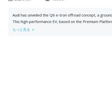
Audi has unveiled the Q6 e-tron offroad concept, a groundb
This high-performance EV, based on the Premium Platfor
cutting-edge portal axles, allowing it to climb 100% grad
もっと見る
(+160 mm) enhance its aggressive stance, making it a visua
Döllner describes it as a “highly emotive reinterpretation
vehicle segment. The Q6 e-tron offroad concept is set to 
1, 2025.
Built on the Q6 e-tron production model, the Q6 e-tron of
revolutionary portal axles deliver 50% more torque at th
its top speed is limited to 175 km/h (108 mph), this trad
renowned Vorsprung durch Technik, the Q6 e-tron offroad 
off-road prowess with cutting-edge EV efficiency. Stay 
automotive world.