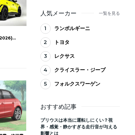
ない買い替えのタイミ
ング
人気メーカー
一覧を見る
1
ランボルギーニ
2026)
2
トヨタ
or Details
3
レクサス
4
クライスラー・ジープ
5
フォルクスワーゲン
おすすめ記事
プリウスは本当に運転しにくい？視
界・感覚・静かすぎる走行音が与える
影響とは