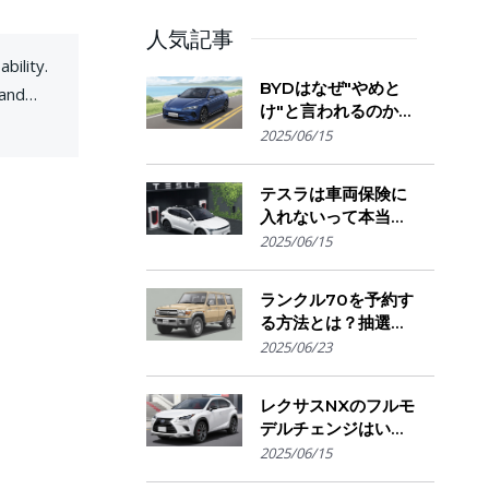
人気記事
bility.
BYDはなぜ"やめと
 and
け"と言われるのか？
ght
購入を迷う人が気に
2025/06/15
not
なる評判・信頼性・
ctric
故障リスクの実態を
テスラは車両保険に
解説
ebruary
入れないって本当？
保険会社の対応とオ
2025/06/15
ーナーが選ぶ補償の
選び方とは
ランクル70を予約す
. Though
る方法とは？抽選方
式・販売店選び・購
2025/06/23
h Audi’s
入のコツ
lending
レクサスNXのフルモ
デルチェンジはい
つ？発売時期・デザ
2025/06/15
イン変更・今買うべ