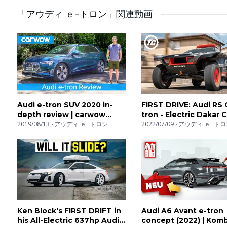
Do you like it?
「アウディ ｅ−トロン」関連動画
Comment, like, dislike, share!
–
Follow us: https://www.youtube.com/channel/UCW2OU
✅ Source: Aud
Audi e-tron SUV 2020 in-
FIRST DRIVE: Audi RS 
depth review | carwow
tron - Electric Dakar C
Reviews
2019/08/13
アウディ ｅ−トロン
Tested On and Off-Ro
2022/07/09
アウディ ｅ−トロ
Top Gear
Ken Block's FIRST DRIFT in
Audi A6 Avant e-tron
his All-Electric 637hp Audi
concept (2022) | Komb