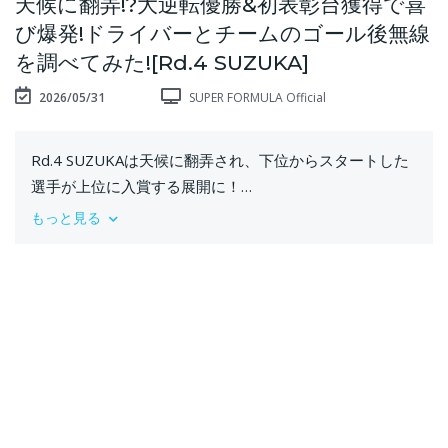
天候に翻弄!?大逆転優勝&初表彰台獲得で喜
び爆発!ドライバーとチームのゴール後無線
を調べてみた![Rd.4 SUZUKA]
2026/05/31
SUPER FORMULA Official
Rd.4 SUZUKAは天候に翻弄され、下位からスタートした
選手が上位に入賞する展開に！
そんなTOP5の選手のゴール後無線をお届けします！
もっと見る
SUPER FORMULA全戦ライブ&チーム無線が聴ける！
▷新デジタルプラットフォーム #SFgo
https://superformula.net/sf3/sfgo/
▷ドライバーSNS
#1 岩佐 歩夢：https://twitter.com/ayumuiwasa_cars
#16 野尻 智紀：https://twitter.com/Tomoki_Nojiri
#3 ルーク・ブラウニング：