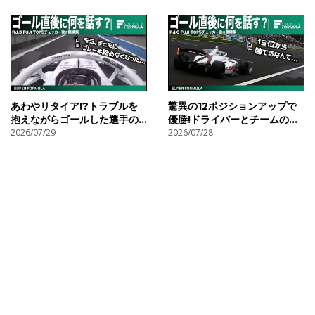
FUJI]
[Rd.3&7 FUJI]
あわやリタイア!?トラブルを
驚異の12ポジションアップで
抱えながらゴールした選手の
優勝!ドライバーとチームのゴ
悲痛な叫び!ドライバーとチー
2026/07/29
ール後無線を調べてみた!
2026/07/28
ムのゴール後無線を調べてみ
[Rd.6 FUJI]
た![Rd.3 FUJI]