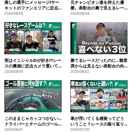
推しの選手にメッセージ!サー
元チャンピオン達を抑えた優
キットのファンエリアに定点
勝。表彰台の裏で見えるレー
カメラを置いてみた![Rd.3-6-
2026/08/05
シングドライバーの素顔
2026/08/04
7FUJI TEST]
[Beyond the Podium
Rd.3 FUJI]
実はイニシャルDが好き!?レー
勝てるレースだったのに...観客
スの裏側に定点カメラ置いて
席からは見えない表彰台の向
みた![Rd.3-6-7 FUJI その①]
2026/08/03
こう側[Beyond the
2026/08/02
Podium Rd.6 FUJI]
このままじゃカッコつかない...
車が浮いてくる感覚ってどう
ドライバーとチームのゴール
いうこと？レースの振り返り
後無線を調べてみた![Rd.7
2026/08/01
inメディアミックスゾーン
2026/07/30