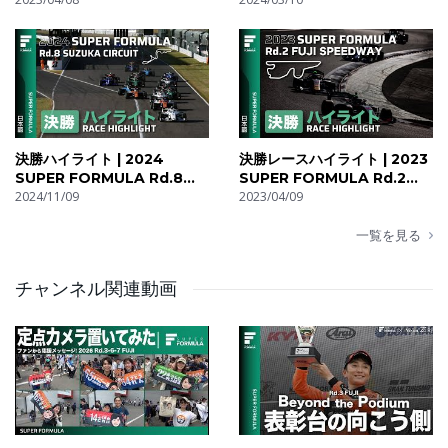
小山 美姫：https://twitter.com/mkhouse001
笠原 美香：https://twitter.com/mikan419
近藤 みやび：https://twitter.com/miyabi_kondo
沢口愛華：https://twitter.com/sawa_aika827
▷オフィシャルレポーター
決勝ハイライト | 2024
決勝レースハイライト | 2023
英美里：https://twitter.com/semichan524
SUPER FORMULA Rd.8
SUPER FORMULA Rd.2
SUZUKA CIRCUIT
2024/11/09
FUJI
2023/04/09
▷スーパーフォーミュラSNS
一覧を見る
Web: https://superformula.net/
Twitter : https://twitter.com/SUPER_FORMULA
チャンネル関連動画
instagram :
https://www.instagram.com/superformula_official/
Facebook :
https://www.facebook.com/superformula.officia