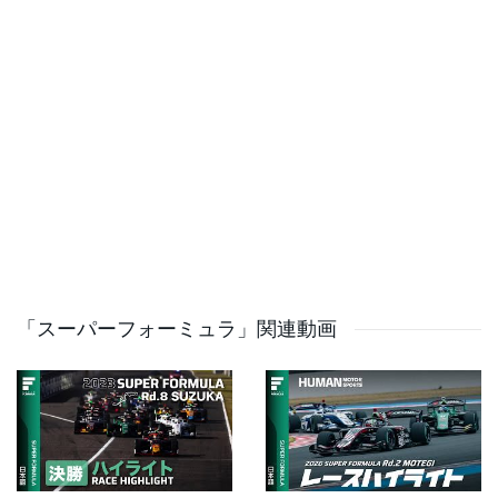
https://www.instagram.com/lukebrowningracing/
#4 笹原右京：https://twitter.com/ukyo_sasahara
#7 小林 可夢偉：https://twitter.com/kamui_kobayashi
#28 小林利徠斗：
https://www.instagram.com/kobayashirikuto71/
#8 山下 健太：https://twitter.com/kentayamashitaa
#69 カッレ・ロバンペラ：
https://twitter.com/KalleRovanpera
#10 Juju：https://twitter.com/JujuNoda_Racing
#12 小出 峻：https://twitter.com/SyunRacing
#14 福住 仁嶺：
「スーパーフォーミュラ」関連動画
https://www.instagram.com/nirei_fukuzumi/
#19 ザック・オサリバン：
https://twitter.com/zakosullivan
#22 松下信治：https://twitter.com/Nobu_Mat13
#36 坪井 翔：https://twitter.com/RaceSho
#37 サッシャ・フェネストラズ：