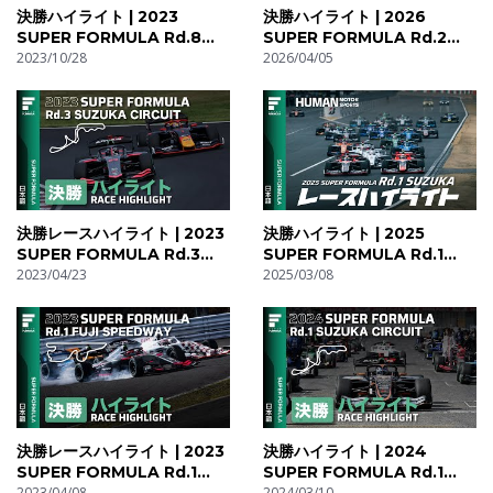
決勝ハイライト | 2023
決勝ハイライト | 2026
https://twitter.com/sachafenestraz
SUPER FORMULA Rd.8
SUPER FORMULA Rd.2
#38 阪口 晴南：https://twitter.com/sakaguchi0709
SUZUKA
2023/10/28
MOTEGI
2026/04/05
#39 大湯 都史樹：https://twitter.com/Oyu_Toshiki0804
#50 野村勇斗：https://twitter.com/Yuto_Nomura_JPN
#53 チャーリー・ブルツ：
https://twitter.com/WurzCharlie
#64 佐藤 蓮：https://twitter.com/rensato85
#65 イゴール・オオムラ・フラガ：
決勝レースハイライト | 2023
決勝ハイライト | 2025
https://twitter.com/1gorFraga
SUPER FORMULA Rd.3
SUPER FORMULA Rd.1
SUZUKA
2023/04/23
SUZUKA CIRCUIT
2025/03/08
#97 ロマン・スタネック：
https://www.instagram.com/romanstanekofficial/
▷スーパーフォーミュラオフィシャルアドバイザー
土屋 武士：https://twitter.com/TsuchiyaTakeshi
▷オフィシャルアンバサダーSNS
決勝レースハイライト | 2023
決勝ハイライト | 2024
SUPER FORMULA Rd.1
SUPER FORMULA Rd.1
三浦 愛：https://twitter.com/ai1124m
FUJI
2023/04/08
SUZUKA
2024/03/10