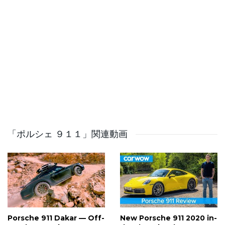
🚗 Porsche 911 GT3 (992.2) with Manthey Performance
Kit
🎤 Ollie Marriage
🎥 Subscribe to Top Gear YouTube:
http://bit.ly/SubscribeToTopGear
⏪ Subscribe to Top Gear Classic YouTube:
http://bit.ly/SubscribeToTopGear
📖 Subscribe to Top Gear Magazine: https://top-
gear.visitlink.me/YeyndO
「ポルシェ ９１１」関連動画
🎧 Top Gear Magazine Podcast:
https://topgear.podlink.to/Podcast
✉️ Top Gear Newsletter:
https://www.topgear.com/newsletter-signup
🛍️ Top Gear Shop: https://www.topgear.com/shop
Porsche 911 Dakar — Off-
New Porsche 911 2020 in-
Follow Top Gear ⬇️