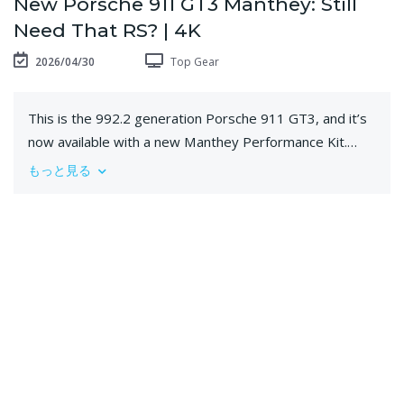
New Porsche 911 GT3 Manthey: Still
Need That RS? | 4K
2026/04/30
Top Gear
This is the 992.2 generation Porsche 911 GT3, and it’s
now available with a new Manthey Performance Kit.
Which might mean nothing, but Manthey has been at
もっと見る
the pinnacle of making Porsche race cars go faster on
track for 30 years. In fact, it’s so good that Porsche
took a controlling stake in 2013, charged them with
running its GT race cars at Le Mans, and now sells
Manthey upgrades for road cars – like this Performance
Kit – through official dealers. They’re big money parts,
but they make cars like the 911 GT3 better – and
better from an already high bar. But might a GT3
Manthey now be better than Porsche’s own GT3 RS?