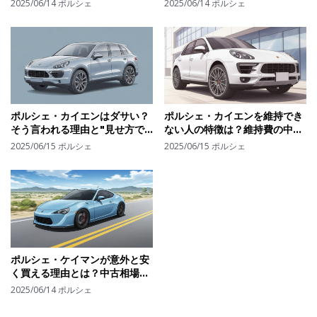
2025/06/14
ポルシェ
2025/06/14
ポルシェ
ポルシェ・カイエンはダサい？
ポルシェ・カイエンを維持でき
そう言われる理由と"見せ方で
ない人の特徴は？維持費の中身
変わる"デザイン評価のリアル
と"やめておくべき人"の傾向
2025/06/15
ポルシェ
2025/06/15
ポルシェ
ポルシェ・ケイマンが意外と安
く買える理由とは？中古相場の
裏にあるリスクと"買い時"の見
2025/06/14
ポルシェ
極め方