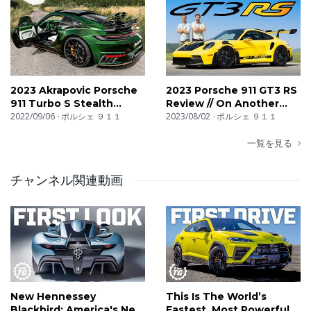
04:48 Something From The GT3 RS…
details
05:27 Interior Explainer
07:11 Why The Fuss About Manthey?
08:36 Porsche 911 GT3 Manthey Track Review
11:53 What Amazes Us About This Manthey GT3
2023 Akrapovic Porsche
2023 Porsche 911 GT3 RS
13:27 Porsche 911 GT3 Manthey Conclusio
911 Turbo S Stealth
Review // On Another
Edition by TopCar Design
2022/09/06
ポルシェ ９１１
Level (+ INSANE Lap
2023/08/02
ポルシェ ９１１
Time)
一覧を見る
チャンネル関連動画
New Hennessey
This Is The World’s
Blackbird: America's New
Fastest, Most Powerful