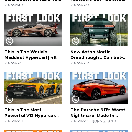
Hypercar! | 4K
2026/08/03
SUV! | 4K
2026/07/23
This Is The World’s
New Aston Martin
Maddest Hypercar! | 4K
Dreadnought: Combat-
2026/07/21
Ready V12 Supertruck! |
2026/07/18
4K
This Is The Most
The Porsche 911’s Worst
Powerful V12 Hypercar
Nightmare, Made In
Ever! | 4K
2026/07/13
China! | 4K
2026/07/11
ポルシェ ９１１