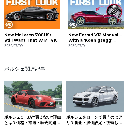
New McLaren 788HS:
New Ferrari V12 Manual…
Still Want That W1? | 4K
With a ‘Koenigsegg’
2026/07/09
Gearbox! | 4K
2026/07/04
ポルシェ関連記事
ポルシェGT3が"買えない"理由
ポルシェをローンで買うのはア
とは？価格・抽選・転売問題に
リ？審査・残価設定・後悔しな
潜むプレミアムカーの現実
い借り方を分かりやすく解説