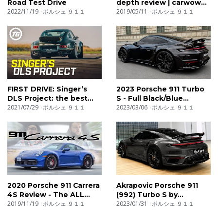
Road Test Drive
depth review | carwow
Instagram: https://www.instagram.com/topgear/
2022/11/19
ポルシェ ９１１
Reviews
2019/05/11
ポルシェ ９１１
Facebook: https://www.facebook.com/topgear
TikTok: https://www.tiktok.com/@topgear
X/Twitter: https://x.com/BBC_TopGear
This is a commercial channel from BBC Studios.
FIRST DRIVE: Singer’s
2023 Porsche 911 Turbo
Service & Feedback
DLS Project: the best
S - Full Black/Blue
Porsche 911? £2mil,
2021/07/29
ポルシェ ９１１
Carbon 911 by TopCar
2023/03/06
ポルシェ ９１１
https://www.bbcstudios.com/contact/contact-us/
9,300rpm restomod on
Design
road & track
00:00 Porsche 911 GT3 Manthey Introduction
00:44 How Much Does It Cost?
00:57 What Does A Manthey Kit Consist Of?
01:36 Lightweight Wheels & Upgraded Brakes
02:40 Manthey Springs & Dampers
2020 Porsche 911 Carrera
Akrapovic Porsche 911
4S Review - The ALL
(992) Turbo S by
03:21 Carbonfibre Aerodiscs
NEW 992
2019/11/19
ポルシェ ９１１
TECHART - Sound,
2023/01/31
ポルシェ ９１１
03:52 A Bigger & Better Rear Wing
Interior and Exterior in