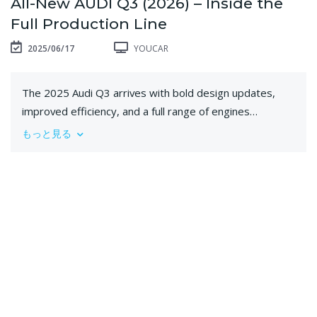
All-New AUDI Q3 (2026) – Inside the
Full Production Line
2025/06/17
YOUCAR
The 2025 Audi Q3 arrives with bold design updates,
improved efficiency, and a full range of engines
designed for both performance and daily use. Buyers
もっと見る
can choose between TFSI petrol, TDI diesel, and mild
hybrid options, delivering up to 265 hp with a 7-speed S
tronic transmission and available quattro all-wheel drive.
The top-tier Q3 45 TFSI accelerates from 0 to 100
km/h in just 6.1 seconds, positioning it as a top
performer in the compact SUV class.
Standard features include Audi drive select, a refined
suspension setup, and optional adaptive damping for
dynamic driving. Inside, drivers will find Audi’s latest