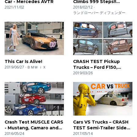
Car - Mercedes AVTR
Climbs 999 Steps!!
Every video is sourced directly from manufacturers:
2021/11/02
Dragon Challenge
2018/02/12
exclusive crash test recordings, in-depth car production
ランドローバー ディフェンダー
line tours, and early access to the newest vehicles.
If you’re searching for the most reliable YouTube
channel for car news, vehicle sound, and high-quality car
videos, YOUCAR is your ultimate destination.
00:00 Press Shop
This Car Is Alive!
CRASH TEST Pickup
2019/06/27
ＢＭＷ ｉＸ
Trucks – Ford F150,
03:02 Body Shop
Toyota Tundra, RAM
2019/03/26
09:36 Paint Shop
1500, Nissan Titan
10:20 Assembly Sho
Crash Test MUSCLE CARS
Cars VS Trucks – CRASH
- Mustang, Camaro and
TEST Semi-Trailer Side
Challenger
2016/05/24
Underride
2017/05/14