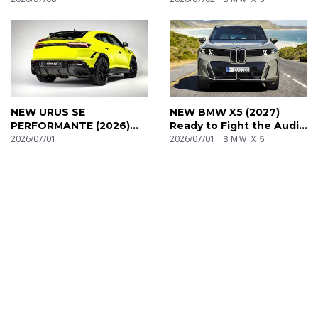
NEW URUS SE
NEW BMW X5 (2027)
PERFORMANTE (2026)
Ready to Fight the Audi
Interior & Exterior Details
2026/07/01
Q7?
2026/07/01
ＢＭＷ Ｘ５