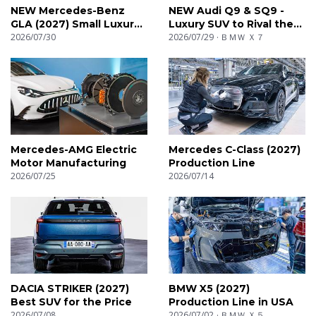
NEW Mercedes-Benz
NEW Audi Q9 & SQ9 -
GLA (2027) Small Luxury
Luxury SUV to Rival the
SUV
2026/07/30
BMW X7
2026/07/29
ＢＭＷ Ｘ７
Mercedes-AMG Electric
Mercedes C-Class (2027)
Motor Manufacturing
Production Line
2026/07/25
2026/07/14
DACIA STRIKER (2027)
BMW X5 (2027)
Best SUV for the Price
Production Line in USA
2026/07/08
2026/07/02
ＢＭＷ Ｘ５