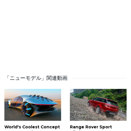
digital cockpit and infotainment systems. According to
Audi, prices in Germany start at €44,600, with the
official market launch beginning in August 2025.
Do you like it?
Comment, like, dislike, share!
–
Follow us:
https://www.youtube.com/channel/UCW2OUlFrrWiZvSsZR
「ニューモデル」関連動画
✅ Source: Audi
Official car videos, crash tests, and new model reveals –
no commentary, just raw engine sound. Since 2010,
YOUCAR has delivered pure, official automotive footage
World's Coolest Concept
Range Rover Sport
for true car enthusiasts.