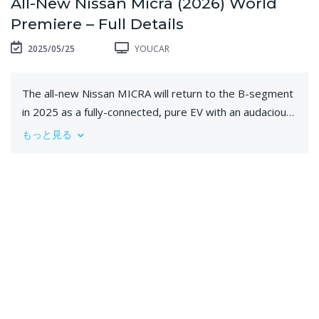
All-New Nissan Micra (2026) World
Premiere – Full Details
2025/05/25
YOUCAR
The all-new Nissan MICRA will return to the B-segment
in 2025 as a fully-connected, pure EV with an audacious
new look. Combining an assertive personality with zero-
もっと見る
emission mobility, the All-New MICRA will stay true to
its distinct character as a stylish and unpretentious car,
which has underpinned its popularity and success as an
iconic compact model across five generations and more
than 40 years.
Its arrival signals the next major step in Nissan’s bold
product offensive in Europe, where the company will
introduce four new fully-electric models by 2027 as part
of its push towards electrification. These include the All-