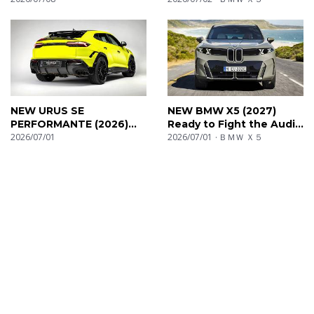
NEW URUS SE
NEW BMW X5 (2027)
PERFORMANTE (2026)
Ready to Fight the Audi
Interior & Exterior Details
2026/07/01
Q7?
2026/07/01
ＢＭＷ Ｘ５