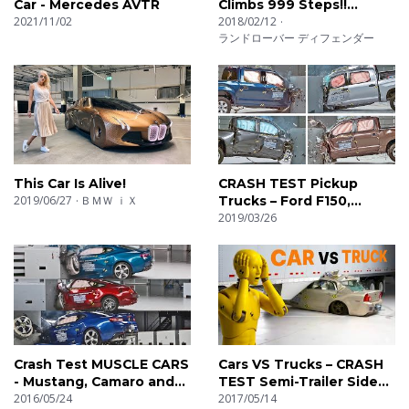
Car - Mercedes AVTR
Climbs 999 Steps!!
2021/11/02
Dragon Challenge
2018/02/12
ランドローバー ディフェンダー
This Car Is Alive!
CRASH TEST Pickup
2019/06/27
ＢＭＷ ｉＸ
Trucks – Ford F150,
Toyota Tundra, RAM
2019/03/26
1500, Nissan Titan
Crash Test MUSCLE CARS
Cars VS Trucks – CRASH
- Mustang, Camaro and
TEST Semi-Trailer Side
Challenger
2016/05/24
Underride
2017/05/14