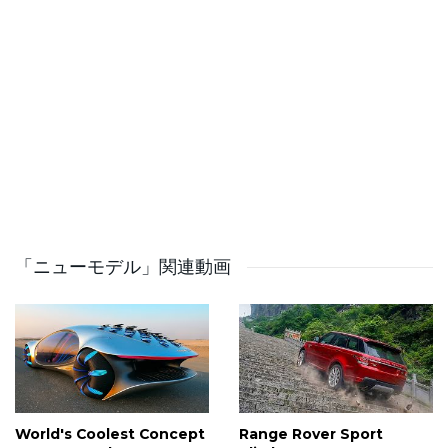
New MICRA, followed by the LEAF, JUKE, and an A-
Segment model, as well as the upgraded third
generation of Nissan’s unique e-POWER technology –
to be rolled out on the best-selling Nissan Qashqai.
Do you like it?
Comment, like, dislike, share!
–
Follow us:
「ニューモデル」関連動画
https://www.youtube.com/channel/UCW2OUlFrrWiZvSsZR
✅ Source: Nissa
World's Coolest Concept
Range Rover Sport