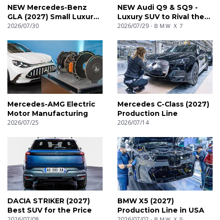
NEW Mercedes-Benz
NEW Audi Q9 & SQ9 -
GLA (2027) Small Luxury
Luxury SUV to Rival the
SUV
2026/07/30
BMW X7
2026/07/29
ＢＭＷ Ｘ７
Mercedes-AMG Electric
Mercedes C-Class (2027)
Motor Manufacturing
Production Line
2026/07/25
2026/07/14
DACIA STRIKER (2027)
BMW X5 (2027)
Best SUV for the Price
Production Line in USA
2026/07/08
2026/07/02
ＢＭＷ Ｘ５