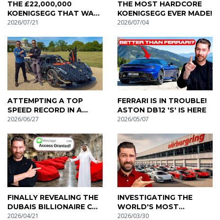
THE £22,000,000
THE MOST HARDCORE
KOENIGSEGG THAT WAS
KOENIGSEGG EVER MADE!
STOLEN IN MONACO
2026/07/21
2026/07/04
ATTEMPTING A TOP
FERRARI IS IN TROUBLE!
SPEED RECORD IN A
ASTON DB12 'S' IS HERE
LEGO HYPER CAR
2026/06/27
2026/05/07
FINALLY REVEALING THE
INVESTIGATING THE
DUBAIS BILLIONAIRE CAR
WORLD'S MOST
CLUB!
2026/04/21
EXPENSIVE SUPERCAR
2026/03/30