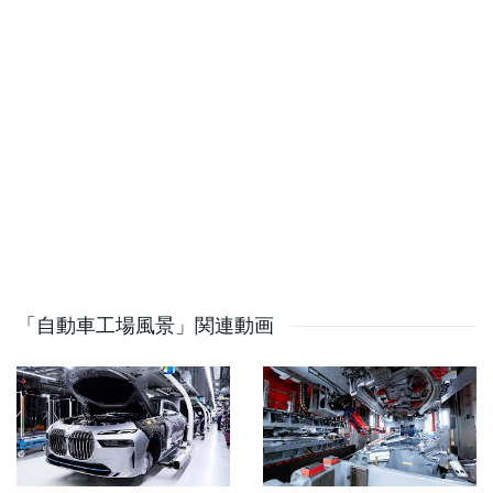
https://youtu.be/pHk2LGraF90
Flying A Pagani Zonda From Dubai To Italy - First Class!
https://youtu.be/0PFCcj_1zAo
Here's What It's Like To Drive A Formula 1 Car! The
Most Emotional Drive Of My Life. https://youtu.be/nfh-
Essrs9Q
WORLD FIRST - Airless Car Tire! Michelin Reinvents The
Wheel https://youtu.be/Ql0Mkr3dwNU
Ultimate Koenigsegg Factory Tour With Christian Von
Koenigsegg https://youtu.be/30TFrquvs9g
This Is The NEW Koenigsegg Gemera - And I've
「自動車工場風景」関連動画
ORDERED One! https://youtu.be/tAzcn6FcUnE
FIRST DRIVE! Aston Martin VICTOR Flat Out In £4m V12
Manual Hypercar! https://youtu.be/JYjOUR4THzM
The Best Garage In The World? MrJWW Ultimate Car
Caves https://youtu.be/UGGhQdpcG1