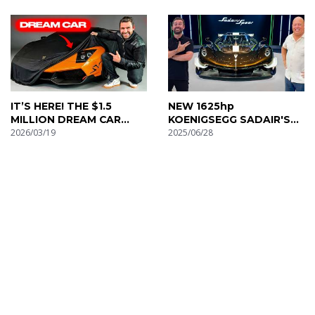
EVENT!
IT’S HERE! THE $1.5
NEW 1625hp
MILLION DREAM CAR
KOENIGSEGG SADAIR'S
REVEAL!
2026/03/19
SPEAR - THE MOST
2025/06/28
EXTREME KOENIGSEGG
EVER MADE!