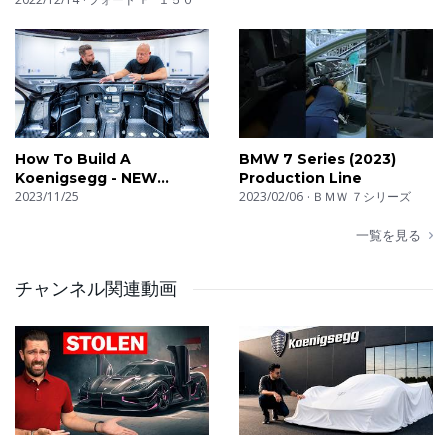
How To Build A
BMW 7 Series (2023)
Koenigsegg - NEW
Production Line
Factory Tour
2023/11/25
2023/02/06
ＢＭＷ ７シリーズ
一覧を見る
チャンネル関連動画