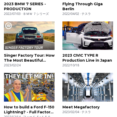
2023 BMW 7 SERIES -
Flying Through Giga
PRODUCTION
Berlin
2022/07/03
ＢＭＷ ７シリーズ
2022/04/02
テスラ
Singer Factory Tour: How
2023 CIVIC TYPE R
The Most Beautiful
Production Line in Japan
Porsches In The World
2023/02/24
2022/10/18
Are Restored | Top Gear
How to build a Ford F-150
Meet Megafactory
Lightning? - Full Factory
2023/02/04
テスラ
Tour!
2022/12/14
フォード Ｆ−１５０