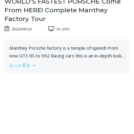
WORLD’S FASTEST PORSCHE Come
From HERE! Complete Manthey
Factory Tour
2023/09/24
Mr JWW
Manthey Porsche factory is a temple of speed! From
new GT3 RS to 992 Racing cars this is an in-depth look
at how Manthey make the fastest Porsches in the
もっと見る
world!
Top 10 MrJWW Videos:
The Most Expensive New Car In The World! £20 Million
Rolls Royce Boat Tail: https://youtu.be/tcysyKw1kIQ
Bugatti Chiron Of The DESERT! 1500BHP Super Buggy!
https://youtu.be/OizrMnGA_mY
The Best Driving Road In The World? Lykan
Hypersport, Ferrari 488 Spider, McLaren 650S: