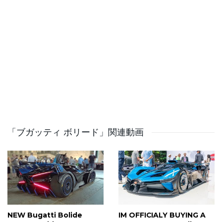
only car, to the level of Formula 1 or LMP1.
The engine is the next generation of the 8.0l quad turbo
W16 with 1,850hp, 1,850Nm and thanks to the
exceptionally light weight that claims to be a mere
1,240kg, it's therefore capable of boasting the most
insane acceleration figures. 0-100km/h in 2.2s, 0-
200km/h in 4.4s, 0-300km/h in 7.4s, 0-400km/h in 12.1s
and 0-500km/h in only 20.1s... that takes some time to
actually interpret.
「ブガッティ ボリード」関連動画
Visually it's exceptionally dramatic with negative space
in the bodywork, shrink wrapped to the engine and tub,
with the x-shapes for the layout of the rear, a shark fin
and gigantic spoiler. Naturally all components are as
light as possible, from exceptionally thin carbon panels
NEW Bugatti Bolide
IM OFFICIALY BUYING A
to 3d printed titanium used everywhere possible for