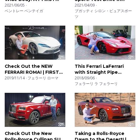
DRIVE in the MENTAL
2021/06/05
Miami
2021/04/09
ベントレー ベンテイガ
ブガッティ シロン・ピュアスポー
750hp SUV
ツ
Check Out the NEW
This Ferrari LaFerrari
FERRARI ROMA! | FIRST
with Straight Pipe
LOOK
2019/11/14
フェラーリ ローマ
Exhaust Makes Ears
2018/09/06
フェラーリ ラ フェラーリ
Bleed!
Check Out the New
Taking a Rolls-Royce
Rolls-Royce Cullinan SUV!
Dawn to the Desert! |