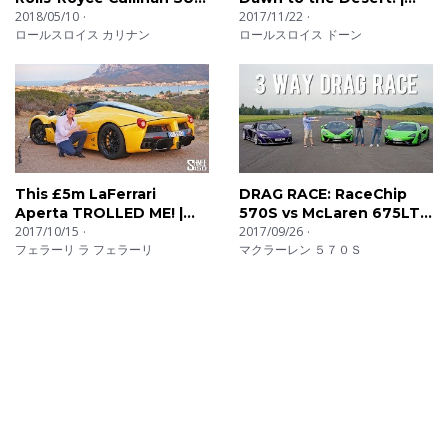
| FIRST LOOK
2018/05/10
REVIEW
2017/11/22
ロールスロイス カリナン
ロールスロイス ドーン
This £5m LaFerrari
DRAG RACE: RaceChip
Aperta TROLLED ME! |
570S vs McLaren 675LT
EXPERIENCE
2017/10/15
vs 570S | EXPERIENCE
2017/09/26
フェラーリ ラ フェラーリ
マクラーレン ５７０Ｓ