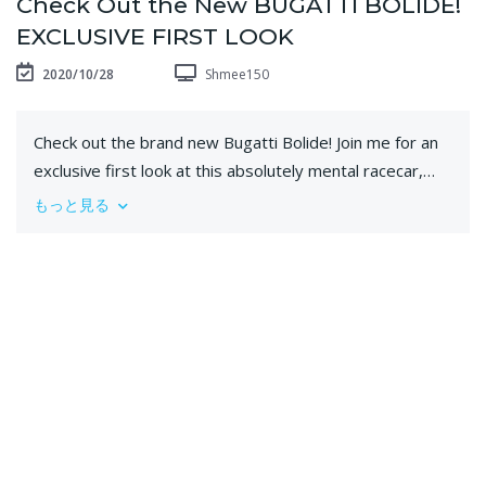
Check Out the New BUGATTI BOLIDE!
EXCLUSIVE FIRST LOOK
2020/10/28
Shmee150
Check out the brand new Bugatti Bolide! Join me for an
exclusive first look at this absolutely mental racecar,
built around Bugatti's famous W16 engine while taking
もっと見る
weight savings to the absolute maximum. Offering
1,850hp and a only 1,240kg, this is quite literally 1.5:1,
and has the most incredible claimed figures to match.
Let explore in detail and hear the thunderous roar!
Taking a first look in Bugatti's secret workshop,
alongside the legendary Type 35, sits the brand new
Bolide - the name meaning a rocket of a racecar. The
car is inspired by Bugatti's racing history and has been
engineered for the ultimate in performance for a track