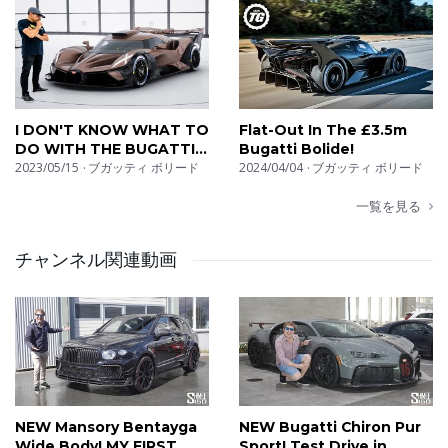
I DON'T KNOW WHAT TO
Flat-Out In The £3.5m
DO WITH THE BUGATTI
Bugatti Bolide!
BOLIDE! || Manny
2023/05/15
ブガッティ ボリード
2024/04/04
ブガッティ ボリード
Khoshbin
一覧を見る
チャンネル関連動画
NEW Mansory Bentayga
NEW Bugatti Chiron Pur
Wide Body! MY FIRST
Sport! Test Drive in