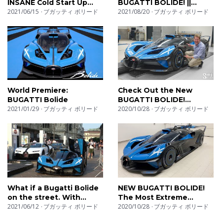
INSANE Cold Start Up
BUGATTI BOLIDE! ||
the ultimate power to weight ratio. The engine itself
Sounds & Loading Into
2021/06/15
ブガッティ ボリード
Manny Khoshbin
2021/08/20
ブガッティ ボリード
features a new configuration including the turbos set up
Truck | 1850HP W16 with
Straight Pipes
for maximum power rather than the traditional stage
configuration.
Join me then to take you through the car in detail,
including an opportunity to take a seat onboard and
World Premiere:
Check Out the New
even to start the car and hear the unrestricted exhaust
BUGATTI Bolide
BUGATTI BOLIDE!
2021/01/29
ブガッティ ボリード
EXCLUSIVE FIRST LOOK
2020/10/28
ブガッティ ボリード
sound.
Thanks for watching, Tim
Subscribe: http://bit.ly/Shmee150YT
Website: http://www.shmee150.com
Shop: http://shop.shmee150.com
What if a Bugatti Bolide
NEW BUGATTI BOLIDE!
on the street. With
The Most Extreme
Instagram: http://www.instagram.com/shmee150
exhaust sound!
2021/06/12
ブガッティ ボリード
Bugatti Ever Made. FIRST
2020/10/28
ブガッティ ボリード
Facebook: http://www.facebook.com/shmee15
START UP