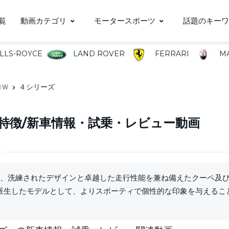
覧
動画カテゴリ
モータースポーツ
話題のキーワ
LLS-ROYCE
LAND ROVER
FERRARI
MA
ＭＷ
４シリーズ
特徴/新車情報・試乗・レビュー動画
は、洗練されたデザインと卓越した走行性能を兼ね備えたクーペ及び
派生したモデルとして、よりスポーティで個性的な印象を与えるこ