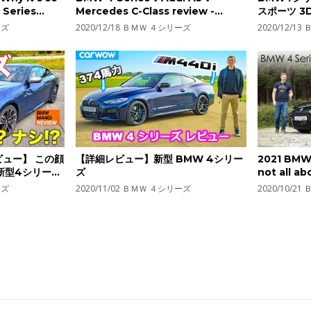
 Series
Mercedes C-Class review -
スポーツ 
which is best?
付き!!【
ーズ
2020/12/18
ＢＭＷ ４シリーズ
2020/12/13
ン】
ビュー】 この顔
【詳細レビュー】新型 BMW 4シリー
2021 BMW 4
の新型4シリーズ
ズ
not all abo
0i E-
ーズ
2020/11/02
ＢＭＷ ４シリーズ
2020/10/21
すたか