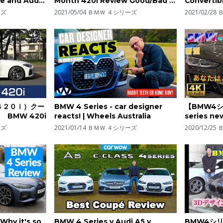
le and Audi
Month 420i Review Good/Bad |
Convertib
NG REVIEW
YouTube Play button | 4K
Interior |
ーズ
2021/05/04
ＢＭＷ ４シリーズ
2021/02/28
４２０ｉ）クー
BMW 4 Series - car designer
【BMW4シ
BMW 420i
reacts! | Wheels Australia
series ne
propagan
ーズ
2021/01/14
ＢＭＷ ４シリーズ
2020/12/25
Why it's so
BMW 4 Series v Audi A5 v
BMW4シリ