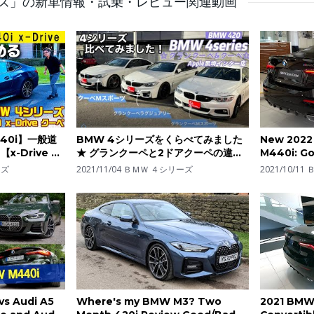
ーズ」の新車情報・試乗・レビュー関連動画
40i】一般道
BMW 4シリーズをくらべてみました
New 2022
-Drive ク
★ グランクーペと2ドアクーペの違い
M440i: Go
は？広さは？ さらにカスタム内容も
ーズ
2021/11/04
ＢＭＷ ４シリーズ
2021/10/11
ご紹介！！【車買取＆販売アップル】
黒埼インター店 ＃BMW ＃4シリ
ーズ ＃グランクーペ
vs Audi A5
Where's my BMW M3? Two
2021 BMW 