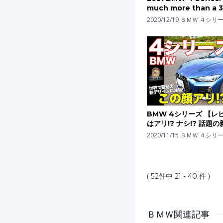
much more than a 3
coupe
2020/12/19
ＢＭＷ ４シリ
BMW 4シリーズ 【レ
はアリ!? ナシ!? 話題
をチェック!! BMW M44
2020/11/15
ＢＭＷ ４シリ
CarLife with 五味や
( 52件中 21 - 40 件 )
ＢＭＷ関連記事