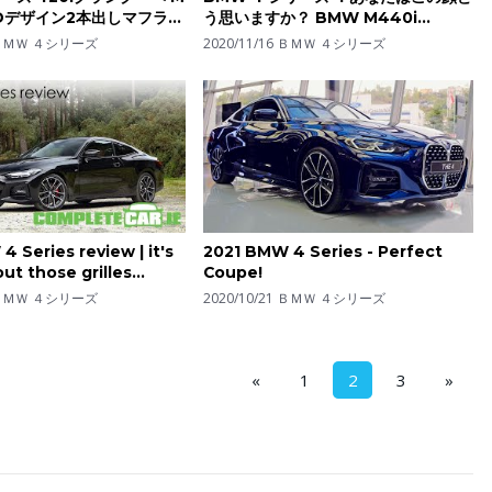
3Dデザイン2本出しマフラー
う思いますか？ BMW M440i
輸入車の買取はケーズジャパ
xDrive クーペ を LOVECARS!TV! 河
ＢＭＷ ４シリーズ
2020/11/16
ＢＭＷ ４シリーズ
口まなぶ が内外装徹底チェック！
 Series review | it's
2021 BMW 4 Series - Perfect
ut those grilles...
Coupe!
ＢＭＷ ４シリーズ
2020/10/21
ＢＭＷ ４シリーズ
«
1
2
3
»