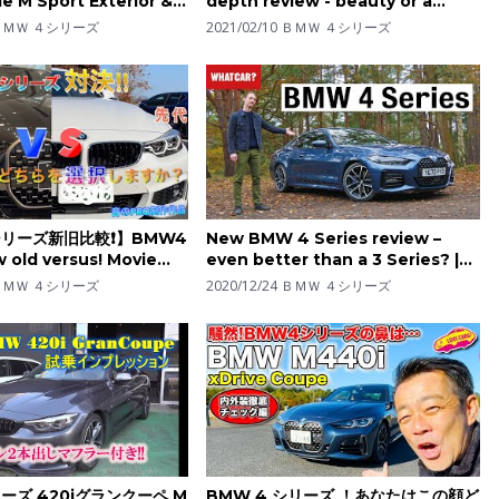
le M Sport Exterior &
depth review - beauty or a
 Walkaround
beast?
ＢＭＷ ４シリーズ
2021/02/10
ＢＭＷ ４シリーズ
リーズ新旧比較❗️】BMW4
New BMW 4 Series review –
w old versus! Movie
even better than a 3 Series? |
da
What Car?
ＢＭＷ ４シリーズ
2020/12/24
ＢＭＷ ４シリーズ
ーズ 420iグランクーペ M
BMW 4 シリーズ ！あなたはこの顔ど