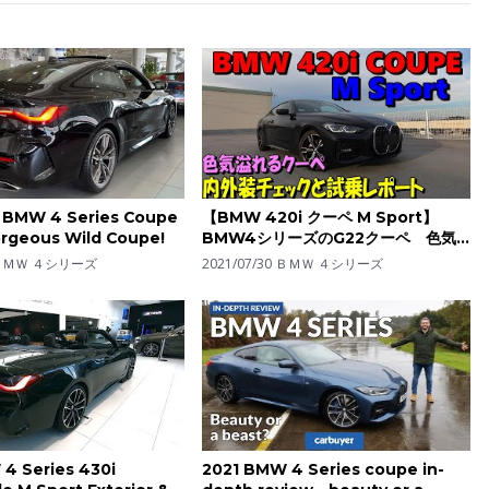
 BMW 4 Series Coupe
【BMW 420i クーペ M Sport】
rgeous Wild Coupe!
BMW4シリーズのG22クーペ 色気
むんむんの 美しいシルエットをもつこ
ＢＭＷ ４シリーズ
2021/07/30
ＢＭＷ ４シリーズ
の車をカッコよく乗りこなしたい。実
は走りのバランスも最高でした
4 Series 430i
2021 BMW 4 Series coupe in-