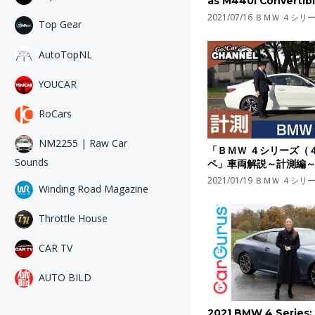
as M440i Convertib
S5 Cabriolet DRIVI
2021/07/16
ＢＭＷ ４シリ
Top Gear
AutoTopNL
YOUCAR
RoCars
NM2255 | Raw Car
「ＢＭＷ ４シリーズ（
Sounds
ペ」車両解説～計測編～ 
2021/01/19
ＢＭＷ ４シリ
Winding Road Magazine
Throttle House
CAR TV
AUTO BILD
2021 BMW 4 Series: 