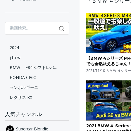
「ＢＭＷ ４シリ
2024
j to w
【BMW 4シリーズ M4
でも全然吠えるじゃん！【x
BMW E84 シフトレバ...
ーペ】
2021/11/10
ＢＭＷ ４シリ
HONDA CIVIC
ランボルギーニ
レクサス RX
人気チャンネル
2021 BMW 4-Series 
Supercar Blondie