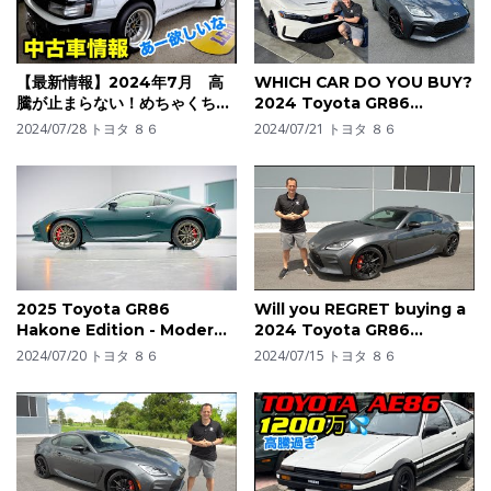
【最新情報】2024年7月 高
WHICH CAR DO YOU BUY?
騰が止まらない！めちゃくちゃ
2024 Toyota GR86
欲しいが！【頭文字D 】レビン
Performance Pack or
2024/07/28
トヨタ ８６
2024/07/21
トヨタ ８６
派！トレノ派！【TOYOTA】
Honda Civic Type R
【ハチロク】【AE86】【トヨ
タ】【WRX sti 】が語る。海
外でも人気！
2025 Toyota GR86
Will you REGRET buying a
Hakone Edition - Modern
2024 Toyota GR86
Tribute to Japanese
Performance Pack?
2024/07/20
トヨタ ８６
2024/07/15
トヨタ ８６
Heritage