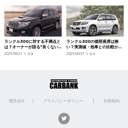
ランクル300に対する不満点と
ランクル300の後部座席は狭
は？オーナーが語る"良くない
い？実測値・他車との比較から
部分"と改善してほしいポイン
見る居住性の真実
2025/06/21
トヨタ
2025/06/21
トヨタ
ト
運営会社
|
プライバシーポリシー
|
利用規約