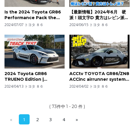
Is the 2024 Toyota GR86
【最新情報】2024年6月 硬
Performance Pack the
派！頭文字D 貴方はレビン派！
BEST new sports car to
トレノ派？【TOYOTA】
2024/07/07
トヨタ ８６
2024/06/15
トヨタ ８６
BUY?
AE86！】【ハチロク】
【AE86】【トヨタ】【WRX
sti 】が語る。ドリフトはやっ
ぱり86？
2024 Toyota GR86
ACCtv TOYOTA GR86/ZN8
TRUENO Edition |
ACCinc airrunner systems
MotorWeek Track Test
build by sunyard
2024/04/13
トヨタ ８６
2024/04/02
トヨタ ８６
( 73件中 1 - 20 件 )
«
1
2
3
4
»