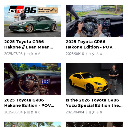
2025 Toyota GR86
2025 Toyota GR86
Hakone // Lean Mean
Hakone Edition - POV
Green Machine
Test Drive (Binaural
2025/07/08
トヨタ ８６
2025/06/10
トヨタ ８６
Audio)
2025 Toyota GR86
Is the 2026 Toyota GR86
Hakone Edition - POV
Yuzu Special Edition the
Night Drive (Binaural
BEST new sports car?
2025/06/04
トヨタ ８６
2025/04/04
トヨタ ８６
Audio)