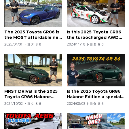
The 2025 Toyota GR86 is
Is this 2025 Toyota GR86
the MOST affordable new
the turbocharged AWD
sports car!
sports car you would
2025/04/01
トヨタ ８６
2024/11/18
トヨタ ８６
BUY?
FIRST DRIVE! Is the 2025
Is the 2025 Toyota GR86
Toyota GR86 Hakone
Hakone Edition a special
Edition the BEST new
sports car to BUY?
2024/10/02
トヨタ ８６
2024/08/08
トヨタ ８６
sports car?