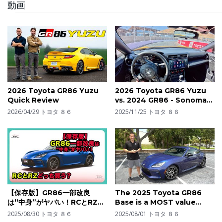
動画
2026 Toyota GR86 Yuzu
2026 Toyota GR86 Yuzu
Quick Review
vs. 2024 GR86 - Sonoma
POV Track Driving
2026/04/29
トヨタ ８６
2025/11/25
トヨタ ８６
Impressions
【保存版】GR86一部改良
The 2025 Toyota GR86
は“中身”がヤバい！RCとRZど
Base is a MOST value
っち買う？| #gr86 #トヨタ
packed sports car!
2025/08/30
トヨタ ８６
2025/08/01
トヨタ ８６
#toyotagr86