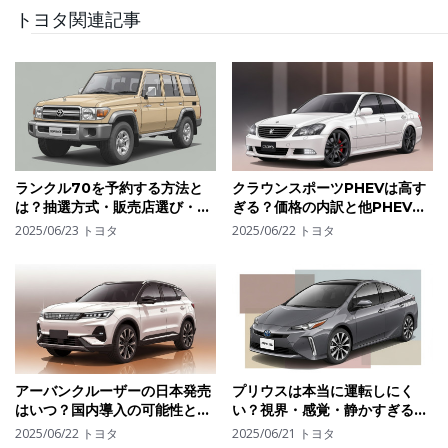
トヨタ関連記事
ランクル70を予約する方法と
クラウンスポーツPHEVは高す
は？抽選方式・販売店選び・購
ぎる？価格の内訳と他PHEVと
入のコツ
の性能差から見る判断材料
2025/06/23
トヨタ
2025/06/22
トヨタ
アーバンクルーザーの日本発売
プリウスは本当に運転しにく
はいつ？国内導入の可能性とラ
い？視界・感覚・静かすぎる走
イバル車との比較を予想
行音が与える影響とは
2025/06/22
トヨタ
2025/06/21
トヨタ